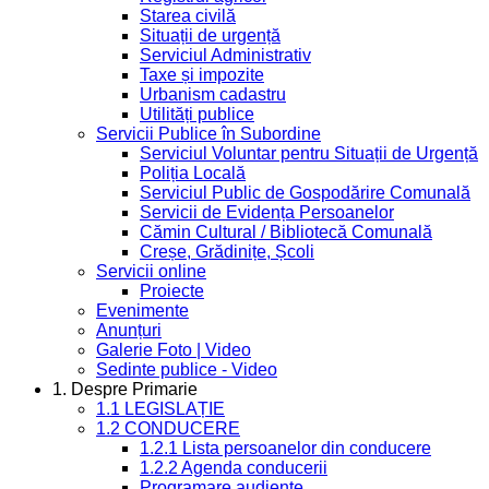
Starea civilă
Situații de urgență
Serviciul Administrativ
Taxe și impozite
Urbanism cadastru
Utilități publice
Servicii Publice în Subordine
Serviciul Voluntar pentru Situații de Urgență
Poliția Locală
Serviciul Public de Gospodărire Comunală
Servicii de Evidența Persoanelor
Cămin Cultural / Bibliotecă Comunală
Creșe, Grădinițe, Școli
Servicii online
Proiecte
Evenimente
Anunțuri
Galerie Foto | Video
Sedinte publice - Video
1. Despre Primarie
1.1 LEGISLAȚIE
1.2 CONDUCERE
1.2.1 Lista persoanelor din conducere
1.2.2 Agenda conducerii
Programare audiențe