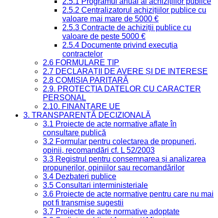
2.5.1 Programul anual al achizițiilor publice
2.5.2 Centralizatorul achizițiilor publice cu
valoare mai mare de 5000 €
2.5.3 Contracte de achiziții publice cu
valoare de peste 5000 €
2.5.4 Documente privind execuția
contractelor
2.6 FORMULARE TIP
2.7 DECLARAȚII DE AVERE ȘI DE INTERESE
2.8 COMISIA PARITARĂ
2.9. PROTECȚIA DATELOR CU CARACTER
PERSONAL
2.10. FINANȚARE UE
3. TRANSPARENȚĂ DECIZIONALĂ
3.1 Proiecte de acte normative aflate în
consultare publică
3.2 Formular pentru colectarea de propuneri,
opinii, recomandări cf. L 52/2003
3.3 Registrul pentru consemnarea și analizarea
propunerilor, opiniilor sau recomandărilor
3.4 Dezbateri publice
3.5 Consultari interministeriale
3.6 Proiecte de acte normative pentru care nu mai
pot fi transmise sugestii
3.7 Proiecte de acte normative adoptate