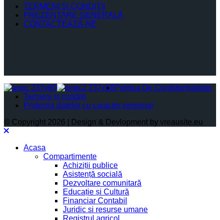
TERMENI ŞI CONDIŢII
PREZENTARE GENERALĂ
CONTACTEAZĂ-NE
Politica De Confidențialitate
Termeni și condiții
Protectia datelor cu caracter personal
© Copyright 2026 | Design & Devlopment by vreausite.eu
Acasa
Compartimente
Achiziții publice
Asistență socială
Dezvoltare comunitară
Educație și Cultură
Financiar Contabil
Juridic si resurse umane
Registrul agricol