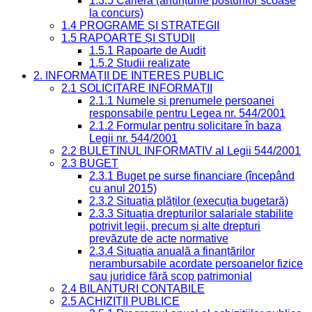
1.3.5 Carieră (anunțurile posturilor scoase
la concurs)
1.4 PROGRAME ȘI STRATEGII
1.5 RAPOARTE ȘI STUDII
1.5.1 Rapoarte de Audit
1.5.2 Studii realizate
2. INFORMAȚII DE INTERES PUBLIC
2.1 SOLICITARE INFORMAȚII
2.1.1 Numele și prenumele persoanei
responsabile pentru Legea nr. 544/2001
2.1.2 Formular pentru solicitare în baza
Legii nr. 544/2001
2.2 BULETINUL INFORMATIV al Legii 544/2001
2.3 BUGET
2.3.1 Buget pe surse financiare (începând
cu anul 2015)
2.3.2 Situația plăților (execuția bugetară)
2.3.3 Situația drepturilor salariale stabilite
potrivit legii, precum și alte drepturi
prevăzute de acte normative
2.3.4 Situația anuală a finanțărilor
nerambursabile acordate persoanelor fizice
sau juridice fără scop patrimonial
2.4 BILANȚURI CONTABILE
2.5 ACHIZIȚII PUBLICE