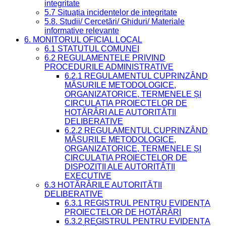
integritate
5.7 Situația incidentelor de integritate
5.8. Studii/ Cercetări/ Ghiduri/ Materiale
informative relevante
6. MONITORUL OFICIAL LOCAL
6.1 STATUTUL COMUNEI
6.2 REGULAMENTELE PRIVIND
PROCEDURILE ADMINISTRATIVE
6.2.1 REGULAMENTUL CUPRINZÂND
MĂSURILE METODOLOGICE,
ORGANIZATORICE, TERMENELE ȘI
CIRCULAȚIA PROIECTELOR DE
HOTĂRÂRI ALE AUTORITĂȚII
DELIBERATIVE
6.2.2 REGULAMENTUL CUPRINZÂND
MĂSURILE METODOLOGICE,
ORGANIZATORICE, TERMENELE ȘI
CIRCULAȚIA PROIECTELOR DE
DISPOZIȚII ALE AUTORITĂȚII
EXECUTIVE
6.3 HOTĂRÂRILE AUTORITĂȚII
DELIBERATIVE
6.3.1 REGISTRUL PENTRU EVIDENȚA
PROIECTELOR DE HOTĂRÂRI
6.3.2 REGISTRUL PENTRU EVIDENȚA