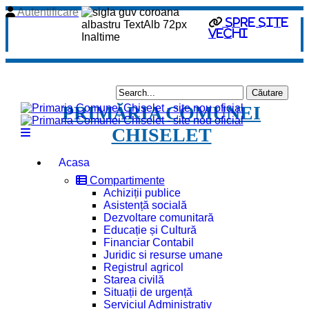
Autentificare
Spre site
vechi
PRIMĂRIA COMUNEI
CHISELET
Acasa
Compartimente
Achiziții publice
Asistență socială
Dezvoltare comunitară
Educație și Cultură
Financiar Contabil
Juridic si resurse umane
Registrul agricol
Starea civilă
Situații de urgență
Serviciul Administrativ