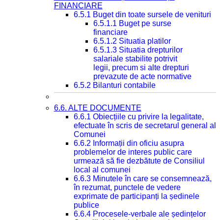
FINANCIARE
6.5.1 Buget din toate sursele de venituri
6.5.1.1 Buget pe surse
financiare
6.5.1.2 Situatia platilor
6.5.1.3 Situatia drepturilor
salariale stabilite potrivit
legii, precum si alte drepturi
prevazute de acte normative
6.5.2 Bilanturi contabile
6.6. ALTE DOCUMENTE
6.6.1 Obiecțiile cu privire la legalitate,
efectuate în scris de secretarul general al
Comunei
6.6.2 Informații din oficiu asupra
problemelor de interes public care
urmează să fie dezbătute de Consiliul
local al comunei
6.6.3 Minutele în care se consemnează,
în rezumat, punctele de vedere
exprimate de participanți la ședinele
publice
6.6.4 Procesele-verbale ale ședințelor