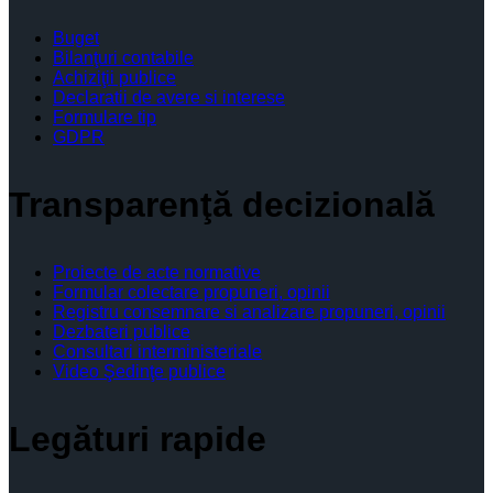
Buget
Bilanţuri contabile
Achiziţii publice
Declaratii de avere si interese
Formulare tip
GDPR
Transparenţă decizională
Proiecte de acte normative
Formular colectare propuneri, opinii
Registru consemnare si analizare propuneri, opinii
Dezbateri publice
Consultari interministeriale
Video Şedinţe publice
Legături rapide