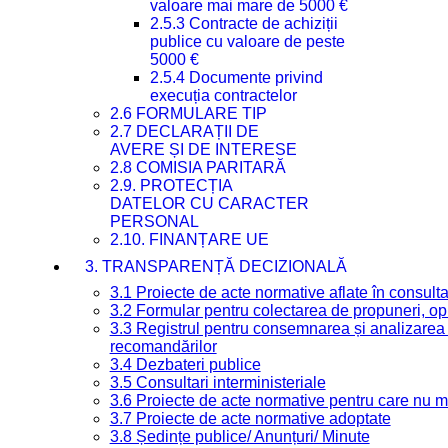
valoare mai mare de 5000 €
2.5.3 Contracte de achiziții
publice cu valoare de peste
5000 €
2.5.4 Documente privind
execuția contractelor
2.6 FORMULARE TIP
2.7 DECLARAȚII DE
AVERE ȘI DE INTERESE
2.8 COMISIA PARITARĂ
2.9. PROTECȚIA
DATELOR CU CARACTER
PERSONAL
2.10. FINANȚARE UE
3. TRANSPARENȚĂ DECIZIONALĂ
3.1 Proiecte de acte normative aflate în consult
3.2 Formular pentru colectarea de propuneri, opi
3.3 Registrul pentru consemnarea și analizarea p
recomandărilor
3.4 Dezbateri publice
3.5 Consultari interministeriale
3.6 Proiecte de acte normative pentru care nu ma
3.7 Proiecte de acte normative adoptate
3.8 Ședințe publice/ Anunțuri/ Minute