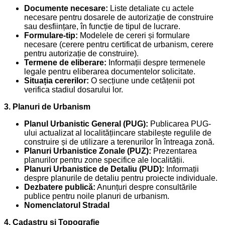
Documente necesare:
Liste detaliate cu actele
necesare pentru dosarele de autorizație de construire
sau desființare, în funcție de tipul de lucrare.
Formulare-tip:
Modelele de cereri și formulare
necesare (cerere pentru certificat de urbanism, cerere
pentru autorizație de construire).
Termene de eliberare:
Informații despre termenele
legale pentru eliberarea documentelor solicitate.
Situația cererilor:
O secțiune unde cetățenii pot
verifica stadiul dosarului lor.
3. Planuri de Urbanism
Planul Urbanistic General (PUG):
Publicarea PUG-
ului actualizat al localitățiincare stabilește regulile de
construire și de utilizare a terenurilor în întreaga zonă.
Planuri Urbanistice Zonale (PUZ):
Prezentarea
planurilor pentru zone specifice ale localității.
Planuri Urbanistice de Detaliu (PUD):
Informații
despre planurile de detaliu pentru proiecte individuale.
Dezbatere publică:
Anunțuri despre consultările
publice pentru noile planuri de urbanism.
Nomenclatorul Stradal
4. Cadastru și Topografie