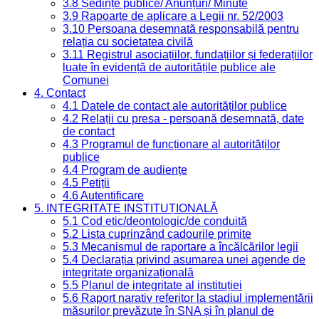
3.8 Ședințe publice/ Anunțuri/ Minute
3.9 Rapoarte de aplicare a Legii nr. 52/2003
3.10 Persoana desemnată responsabilă pentru
relația cu societatea civilă
3.11 Registrul asociațiilor, fundațiilor și federațiilor
luate în evidență de autoritățile publice ale
Comunei
4. Contact
4.1 Datele de contact ale autorităților publice
4.2 Relații cu presa - persoană desemnată, date
de contact
4.3 Programul de funcționare al autorităților
publice
4.4 Program de audiențe
4.5 Petiții
4.6 Autentificare
5. INTEGRITATE INSTITUȚIONALĂ
5.1 Cod etic/deontologic/de conduită
5.2 Lista cuprinzând cadourile primite
5.3 Mecanismul de raportare a încălcărilor legii
5.4 Declarația privind asumarea unei agende de
integritate organizațională
5.5 Planul de integritate al instituției
5.6 Raport narativ referitor la stadiul implementării
măsurilor prevăzute în SNA și în planul de