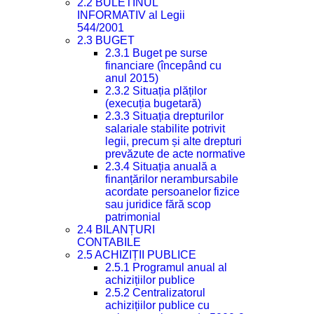
2.2 BULETINUL
INFORMATIV al Legii
544/2001
2.3 BUGET
2.3.1 Buget pe surse
financiare (începând cu
anul 2015)
2.3.2 Situația plăților
(execuția bugetară)
2.3.3 Situația drepturilor
salariale stabilite potrivit
legii, precum și alte drepturi
prevăzute de acte normative
2.3.4 Situația anuală a
finanțărilor nerambursabile
acordate persoanelor fizice
sau juridice fără scop
patrimonial
2.4 BILANȚURI
CONTABILE
2.5 ACHIZIȚII PUBLICE
2.5.1 Programul anual al
achizițiilor publice
2.5.2 Centralizatorul
achizițiilor publice cu