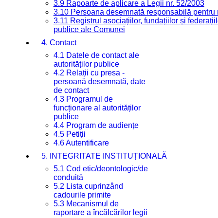
3.9 Rapoarte de aplicare a Legii nr. 52/2003
3.10 Persoana desemnată responsabilă pentru re
3.11 Registrul asociațiilor, fundațiilor și federații
publice ale Comunei
4. Contact
4.1 Datele de contact ale
autorităților publice
4.2 Relații cu presa -
persoană desemnată, date
de contact
4.3 Programul de
funcționare al autorităților
publice
4.4 Program de audiențe
4.5 Petiții
4.6 Autentificare
5. INTEGRITATE INSTITUȚIONALĂ
5.1 Cod etic/deontologic/de
conduită
5.2 Lista cuprinzând
cadourile primite
5.3 Mecanismul de
raportare a încălcărilor legii