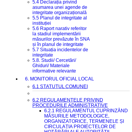
5.4 Declarația privind
asumarea unei agende de
integritate organizațională
5.5 Planul de integritate al
instituției
5.6 Raport narativ referitor
la stadiul implementării
măsurilor prevăzute în SNA
și în planul de integritate
5.7 Situația incidentelor de
integritate
5.8. Studii/ Cercetări/
Ghiduri/ Materiale
informative relevante
6. MONITORUL OFICIAL LOCAL
6.1 STATUTUL COMUNEI
6.2 REGULAMENTELE PRIVIND
PROCEDURILE ADMINISTRATIVE
6.2.1 REGULAMENTUL CUPRINZÂND
MĂSURILE METODOLOGICE,
ORGANIZATORICE, TERMENELE ȘI
CIRCULAȚIA PROIECTELOR DE
HOTĂRÂRI ALE AUTORITĂȚII