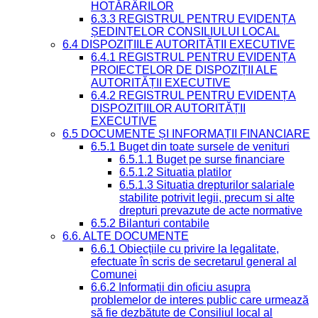
HOTĂRÂRILOR
6.3.3 REGISTRUL PENTRU EVIDENȚA
ȘEDINȚELOR CONSILIULUI LOCAL
6.4 DISPOZIȚIILE AUTORITĂȚII EXECUTIVE
6.4.1 REGISTRUL PENTRU EVIDENȚA
PROIECTELOR DE DISPOZIȚII ALE
AUTORITĂȚII EXECUTIVE
6.4.2 REGISTRUL PENTRU EVIDENȚA
DISPOZIȚIILOR AUTORITĂȚII
EXECUTIVE
6.5 DOCUMENTE ȘI INFORMAȚII FINANCIARE
6.5.1 Buget din toate sursele de venituri
6.5.1.1 Buget pe surse financiare
6.5.1.2 Situatia platilor
6.5.1.3 Situatia drepturilor salariale
stabilite potrivit legii, precum si alte
drepturi prevazute de acte normative
6.5.2 Bilanturi contabile
6.6. ALTE DOCUMENTE
6.6.1 Obiecțiile cu privire la legalitate,
efectuate în scris de secretarul general al
Comunei
6.6.2 Informații din oficiu asupra
problemelor de interes public care urmează
să fie dezbătute de Consiliul local al