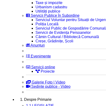
Taxe și impozite
Urbanism cadastru
Utilități publice
Servicii Publice în Subordine
Serviciul Voluntar pentru Situații de Urgen
Poliția Locală
Serviciul Public de Gospodărire Comunal
Servicii de Evidența Persoanelor
Cămin Cultural / Bibliotecă Comunală
Creșe, Grădinițe, Școli
Anunțuri
Evenimente
Servicii online
Proiecte
Galerie Foto | Video
Sedinte publice - Video
1. Despre Primarie
1.1 LEGISLAȚIE