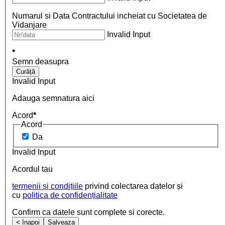
Numarul si Data Contractului incheiat cu Societatea de
Vidanjare
Invalid Input
*
Semn deasupra
Curăță
Invalid Input
Adauga semnatura aici
Acord
*
Acord
Da
Invalid Input
Acordul tau
termenii și condițiile
privind colectarea datelor și
cu
politica de confidențialitate
Confirm ca datele sunt complete si corecte.
< Inapoi
Salveaza