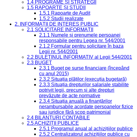
1.4 PROGRAME ȘI STRATEGII
1.5 RAPOARTE ȘI STUDII
1.5.1 Rapoarte de Audit
1.5.2 Studii realizate
2. INFORMAȚII DE INTERES PUBLIC
2.1 SOLICITARE INFORMAȚII
2.1.1 Numele și prenumele persoanei
responsabile pentru Legea nr. 544/2001
2.1.2 Formular pentru solicitare în baza
Legii nr. 544/2001
2.2 BULETINUL INFORMATIV al Legii 544/2001
2.3 BUGET
2.3.1 Buget pe surse financiare (începând
cu anul 2015)
2.3.2 Situația plăților (execuția bugetară)
2.3.3 Situația drepturilor salariale stabilite
potrivit legii, precum și alte drepturi
prevăzute de acte normative
2.3.4 Situația anuală a finanțărilor
nerambursabile acordate persoanelor fizice
sau juridice fără scop patrimonial
2.4 BILANȚURI CONTABILE
2.5 ACHIZIȚII PUBLICE
2.5.1 Programul anual al achizițiilor publice
2.5.2 Centralizatorul achizițiilor publice cu