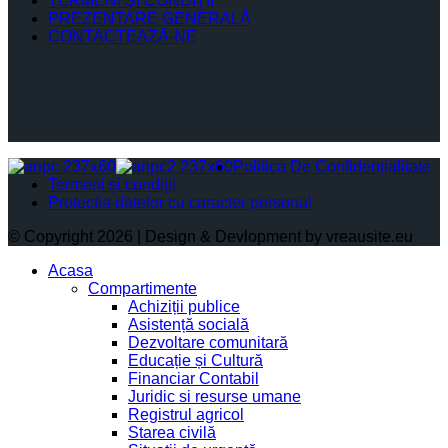
TERMENI ŞI CONDIŢII
PREZENTARE GENERALĂ
CONTACTEAZĂ-NE
Politica De Confidențialitate
Termeni și condiții
Protectia datelor cu caracter personal
© Copyright 2026 | Design & Devlopment by vreausite.eu
Acasa
Compartimente
Achiziții publice
Asistență socială
Dezvoltare comunitară
Educație și Cultură
Financiar Contabil
Juridic si resurse umane
Registrul agricol
Starea civilă