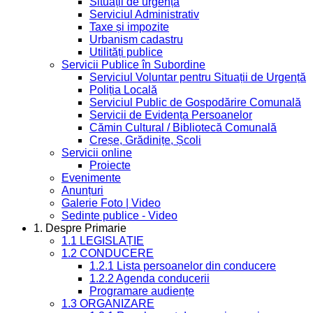
Situații de urgență
Serviciul Administrativ
Taxe și impozite
Urbanism cadastru
Utilități publice
Servicii Publice în Subordine
Serviciul Voluntar pentru Situații de Urgență
Poliția Locală
Serviciul Public de Gospodărire Comunală
Servicii de Evidența Persoanelor
Cămin Cultural / Bibliotecă Comunală
Creșe, Grădinițe, Școli
Servicii online
Proiecte
Evenimente
Anunțuri
Galerie Foto | Video
Sedinte publice - Video
1. Despre Primarie
1.1 LEGISLAȚIE
1.2 CONDUCERE
1.2.1 Lista persoanelor din conducere
1.2.2 Agenda conducerii
Programare audiențe
1.3 ORGANIZARE