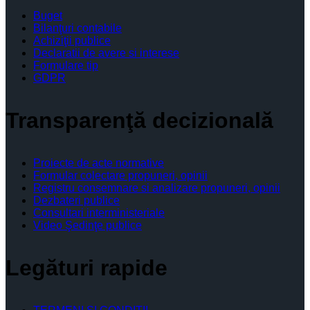
Buget
Bilanţuri contabile
Achiziţii publice
Declaratii de avere si interese
Formulare tip
GDPR
Transparenţă decizională
Proiecte de acte normative
Formular colectare propuneri, opinii
Registru consemnare si analizare propuneri, opinii
Dezbateri publice
Consultari interministeriale
Video Şedinţe publice
Legături rapide