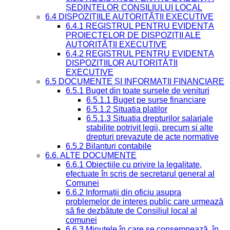
ȘEDINȚELOR CONSILIULUI LOCAL
6.4 DISPOZIȚIILE AUTORITĂȚII EXECUTIVE
6.4.1 REGISTRUL PENTRU EVIDENȚA
PROIECTELOR DE DISPOZIȚII ALE
AUTORITĂȚII EXECUTIVE
6.4.2 REGISTRUL PENTRU EVIDENȚA
DISPOZIȚIILOR AUTORITĂȚII
EXECUTIVE
6.5 DOCUMENTE ȘI INFORMAȚII FINANCIARE
6.5.1 Buget din toate sursele de venituri
6.5.1.1 Buget pe surse financiare
6.5.1.2 Situatia platilor
6.5.1.3 Situatia drepturilor salariale
stabilite potrivit legii, precum si alte
drepturi prevazute de acte normative
6.5.2 Bilanturi contabile
6.6. ALTE DOCUMENTE
6.6.1 Obiecțiile cu privire la legalitate,
efectuate în scris de secretarul general al
Comunei
6.6.2 Informații din oficiu asupra
problemelor de interes public care urmează
să fie dezbătute de Consiliul local al
comunei
6.6.3 Minutele în care se consemnează, în