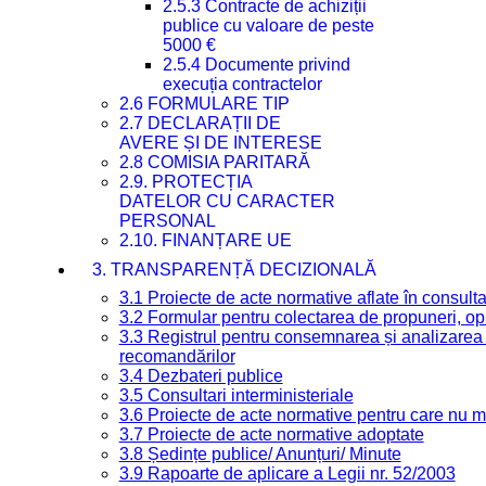
2.5.3 Contracte de achiziții
publice cu valoare de peste
5000 €
2.5.4 Documente privind
execuția contractelor
2.6 FORMULARE TIP
2.7 DECLARAȚII DE
AVERE ȘI DE INTERESE
2.8 COMISIA PARITARĂ
2.9. PROTECȚIA
DATELOR CU CARACTER
PERSONAL
2.10. FINANȚARE UE
3. TRANSPARENȚĂ DECIZIONALĂ
3.1 Proiecte de acte normative aflate în consult
3.2 Formular pentru colectarea de propuneri, opi
3.3 Registrul pentru consemnarea și analizarea p
recomandărilor
3.4 Dezbateri publice
3.5 Consultari interministeriale
3.6 Proiecte de acte normative pentru care nu ma
3.7 Proiecte de acte normative adoptate
3.8 Ședințe publice/ Anunțuri/ Minute
3.9 Rapoarte de aplicare a Legii nr. 52/2003