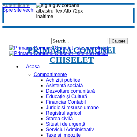
Autentificare
Spre site vechi
PRIMĂRIA COMUNEI
CHISELET
Acasa
Compartimente
Achiziții publice
Asistență socială
Dezvoltare comunitară
Educație și Cultură
Financiar Contabil
Juridic si resurse umane
Registrul agricol
Starea civilă
Situații de urgență
Serviciul Administrativ
Taxe și impozite