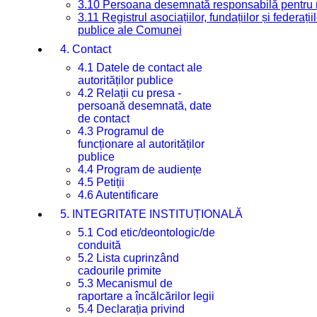
3.10 Persoana desemnată responsabilă pentru re
3.11 Registrul asociațiilor, fundațiilor și federații
publice ale Comunei
4. Contact
4.1 Datele de contact ale
autorităților publice
4.2 Relații cu presa -
persoană desemnată, date
de contact
4.3 Programul de
funcționare al autorităților
publice
4.4 Program de audiențe
4.5 Petiții
4.6 Autentificare
5. INTEGRITATE INSTITUȚIONALĂ
5.1 Cod etic/deontologic/de
conduită
5.2 Lista cuprinzând
cadourile primite
5.3 Mecanismul de
raportare a încălcărilor legii
5.4 Declarația privind