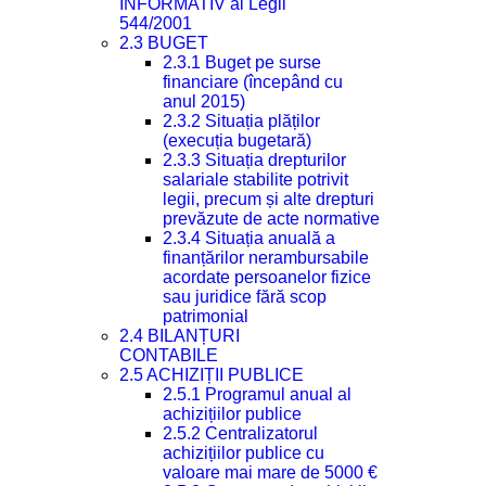
INFORMATIV al Legii
544/2001
2.3 BUGET
2.3.1 Buget pe surse
financiare (începând cu
anul 2015)
2.3.2 Situația plăților
(execuția bugetară)
2.3.3 Situația drepturilor
salariale stabilite potrivit
legii, precum și alte drepturi
prevăzute de acte normative
2.3.4 Situația anuală a
finanțărilor nerambursabile
acordate persoanelor fizice
sau juridice fără scop
patrimonial
2.4 BILANȚURI
CONTABILE
2.5 ACHIZIȚII PUBLICE
2.5.1 Programul anual al
achizițiilor publice
2.5.2 Centralizatorul
achizițiilor publice cu
valoare mai mare de 5000 €