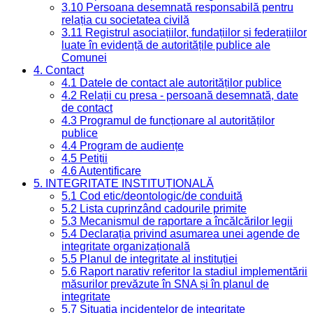
3.10 Persoana desemnată responsabilă pentru
relația cu societatea civilă
3.11 Registrul asociațiilor, fundațiilor și federațiilor
luate în evidență de autoritățile publice ale
Comunei
4. Contact
4.1 Datele de contact ale autorităților publice
4.2 Relații cu presa - persoană desemnată, date
de contact
4.3 Programul de funcționare al autorităților
publice
4.4 Program de audiențe
4.5 Petiții
4.6 Autentificare
5. INTEGRITATE INSTITUȚIONALĂ
5.1 Cod etic/deontologic/de conduită
5.2 Lista cuprinzând cadourile primite
5.3 Mecanismul de raportare a încălcărilor legii
5.4 Declarația privind asumarea unei agende de
integritate organizațională
5.5 Planul de integritate al instituției
5.6 Raport narativ referitor la stadiul implementării
măsurilor prevăzute în SNA și în planul de
integritate
5.7 Situația incidentelor de integritate