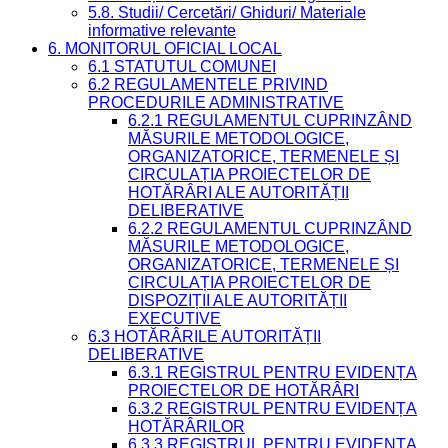
5.8. Studii/ Cercetări/ Ghiduri/ Materiale
informative relevante
6. MONITORUL OFICIAL LOCAL
6.1 STATUTUL COMUNEI
6.2 REGULAMENTELE PRIVIND
PROCEDURILE ADMINISTRATIVE
6.2.1 REGULAMENTUL CUPRINZÂND
MĂSURILE METODOLOGICE,
ORGANIZATORICE, TERMENELE ȘI
CIRCULAȚIA PROIECTELOR DE
HOTĂRÂRI ALE AUTORITĂȚII
DELIBERATIVE
6.2.2 REGULAMENTUL CUPRINZÂND
MĂSURILE METODOLOGICE,
ORGANIZATORICE, TERMENELE ȘI
CIRCULAȚIA PROIECTELOR DE
DISPOZIȚII ALE AUTORITĂȚII
EXECUTIVE
6.3 HOTĂRÂRILE AUTORITĂȚII
DELIBERATIVE
6.3.1 REGISTRUL PENTRU EVIDENȚA
PROIECTELOR DE HOTĂRÂRI
6.3.2 REGISTRUL PENTRU EVIDENȚA
HOTĂRÂRILOR
6.3.3 REGISTRUL PENTRU EVIDENȚA