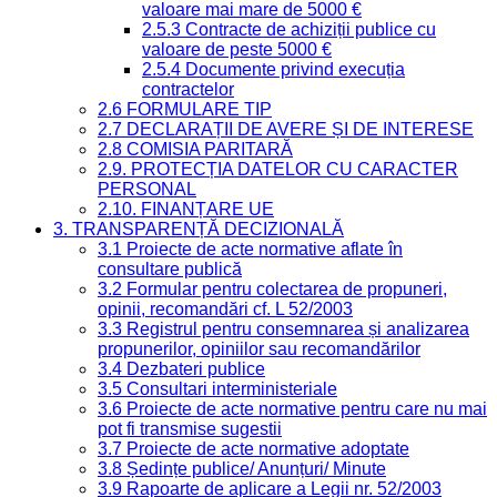
valoare mai mare de 5000 €
2.5.3 Contracte de achiziții publice cu
valoare de peste 5000 €
2.5.4 Documente privind execuția
contractelor
2.6 FORMULARE TIP
2.7 DECLARAȚII DE AVERE ȘI DE INTERESE
2.8 COMISIA PARITARĂ
2.9. PROTECȚIA DATELOR CU CARACTER
PERSONAL
2.10. FINANȚARE UE
3. TRANSPARENȚĂ DECIZIONALĂ
3.1 Proiecte de acte normative aflate în
consultare publică
3.2 Formular pentru colectarea de propuneri,
opinii, recomandări cf. L 52/2003
3.3 Registrul pentru consemnarea și analizarea
propunerilor, opiniilor sau recomandărilor
3.4 Dezbateri publice
3.5 Consultari interministeriale
3.6 Proiecte de acte normative pentru care nu mai
pot fi transmise sugestii
3.7 Proiecte de acte normative adoptate
3.8 Ședințe publice/ Anunțuri/ Minute
3.9 Rapoarte de aplicare a Legii nr. 52/2003