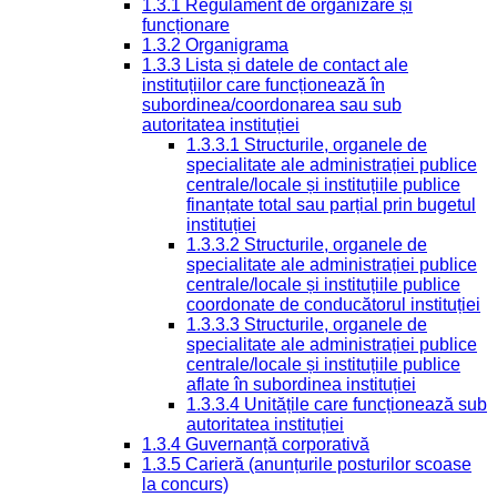
1.3.1 Regulament de organizare și
funcționare
1.3.2 Organigrama
1.3.3 Lista și datele de contact ale
instituțiilor care funcționează în
subordinea/coordonarea sau sub
autoritatea instituției
1.3.3.1 Structurile, organele de
specialitate ale administrației publice
centrale/locale și instituțiile publice
finanțate total sau parțial prin bugetul
instituției
1.3.3.2 Structurile, organele de
specialitate ale administrației publice
centrale/locale și instituțiile publice
coordonate de conducătorul instituției
1.3.3.3 Structurile, organele de
specialitate ale administrației publice
centrale/locale și instituțiile publice
aflate în subordinea instituției
1.3.3.4 Unitățile care funcționează sub
autoritatea instituției
1.3.4 Guvernanță corporativă
1.3.5 Carieră (anunțurile posturilor scoase
la concurs)