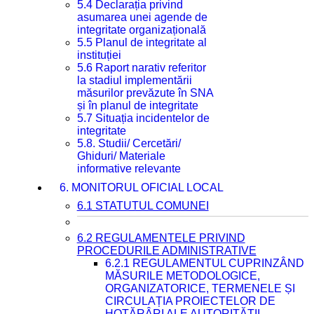
5.4 Declarația privind
asumarea unei agende de
integritate organizațională
5.5 Planul de integritate al
instituției
5.6 Raport narativ referitor
la stadiul implementării
măsurilor prevăzute în SNA
și în planul de integritate
5.7 Situația incidentelor de
integritate
5.8. Studii/ Cercetări/
Ghiduri/ Materiale
informative relevante
6. MONITORUL OFICIAL LOCAL
6.1 STATUTUL COMUNEI
6.2 REGULAMENTELE PRIVIND
PROCEDURILE ADMINISTRATIVE
6.2.1 REGULAMENTUL CUPRINZÂND
MĂSURILE METODOLOGICE,
ORGANIZATORICE, TERMENELE ȘI
CIRCULAȚIA PROIECTELOR DE
HOTĂRÂRI ALE AUTORITĂȚII