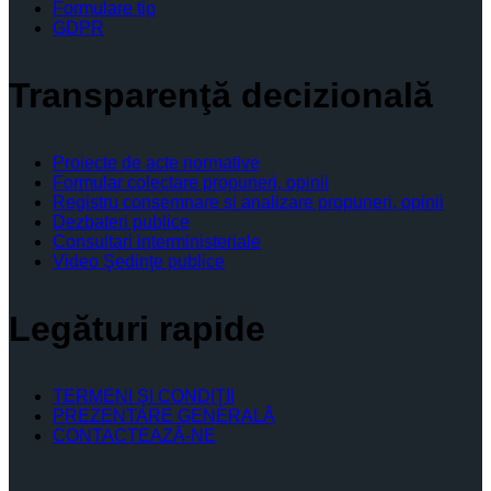
Formulare tip
GDPR
Transparenţă decizională
Proiecte de acte normative
Formular colectare propuneri, opinii
Registru consemnare si analizare propuneri, opinii
Dezbateri publice
Consultari interministeriale
Video Şedinţe publice
Legături rapide
TERMENI ŞI CONDIŢII
PREZENTARE GENERALĂ
CONTACTEAZĂ-NE