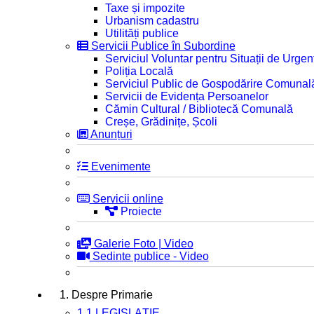
Taxe și impozite
Urbanism cadastru
Utilități publice
Servicii Publice în Subordine
Serviciul Voluntar pentru Situații de Urgen
Poliția Locală
Serviciul Public de Gospodărire Comunal
Servicii de Evidența Persoanelor
Cămin Cultural / Bibliotecă Comunală
Creșe, Grădinițe, Școli
Anunțuri
Evenimente
Servicii online
Proiecte
Galerie Foto | Video
Sedinte publice - Video
1. Despre Primarie
1.1 LEGISLAȚIE