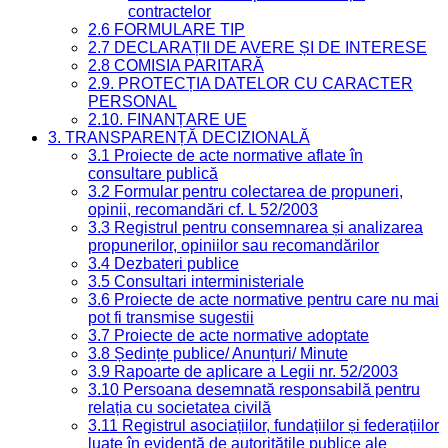
contractelor
2.6 FORMULARE TIP
2.7 DECLARAȚII DE AVERE ȘI DE INTERESE
2.8 COMISIA PARITARĂ
2.9. PROTECȚIA DATELOR CU CARACTER
PERSONAL
2.10. FINANȚARE UE
3. TRANSPARENȚĂ DECIZIONALĂ
3.1 Proiecte de acte normative aflate în
consultare publică
3.2 Formular pentru colectarea de propuneri,
opinii, recomandări cf. L 52/2003
3.3 Registrul pentru consemnarea și analizarea
propunerilor, opiniilor sau recomandărilor
3.4 Dezbateri publice
3.5 Consultari interministeriale
3.6 Proiecte de acte normative pentru care nu mai
pot fi transmise sugestii
3.7 Proiecte de acte normative adoptate
3.8 Ședințe publice/ Anunțuri/ Minute
3.9 Rapoarte de aplicare a Legii nr. 52/2003
3.10 Persoana desemnată responsabilă pentru
relația cu societatea civilă
3.11 Registrul asociațiilor, fundațiilor și federațiilor
luate în evidență de autoritățile publice ale