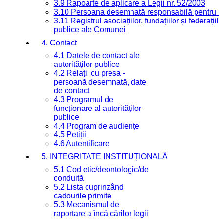
3.9 Rapoarte de aplicare a Legii nr. 52/2003
3.10 Persoana desemnată responsabilă pentru re
3.11 Registrul asociațiilor, fundațiilor și federații
publice ale Comunei
4. Contact
4.1 Datele de contact ale
autorităților publice
4.2 Relații cu presa -
persoană desemnată, date
de contact
4.3 Programul de
funcționare al autorităților
publice
4.4 Program de audiențe
4.5 Petiții
4.6 Autentificare
5. INTEGRITATE INSTITUȚIONALĂ
5.1 Cod etic/deontologic/de
conduită
5.2 Lista cuprinzând
cadourile primite
5.3 Mecanismul de
raportare a încălcărilor legii