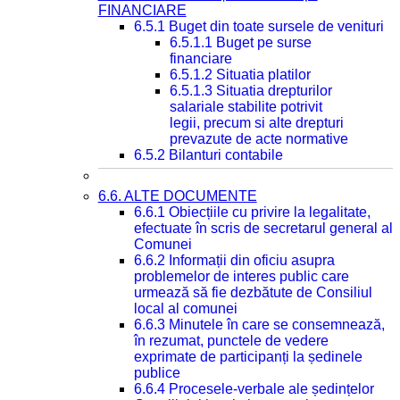
FINANCIARE
6.5.1 Buget din toate sursele de venituri
6.5.1.1 Buget pe surse
financiare
6.5.1.2 Situatia platilor
6.5.1.3 Situatia drepturilor
salariale stabilite potrivit
legii, precum si alte drepturi
prevazute de acte normative
6.5.2 Bilanturi contabile
6.6. ALTE DOCUMENTE
6.6.1 Obiecțiile cu privire la legalitate,
efectuate în scris de secretarul general al
Comunei
6.6.2 Informații din oficiu asupra
problemelor de interes public care
urmează să fie dezbătute de Consiliul
local al comunei
6.6.3 Minutele în care se consemnează,
în rezumat, punctele de vedere
exprimate de participanți la ședinele
publice
6.6.4 Procesele-verbale ale ședințelor