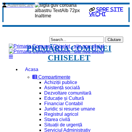
Autentificare
Spre site
vechi
PRIMĂRIA COMUNEI
CHISELET
Acasa
Compartimente
Achiziții publice
Asistență socială
Dezvoltare comunitară
Educație și Cultură
Financiar Contabil
Juridic si resurse umane
Registrul agricol
Starea civilă
Situații de urgență
Serviciul Administrativ