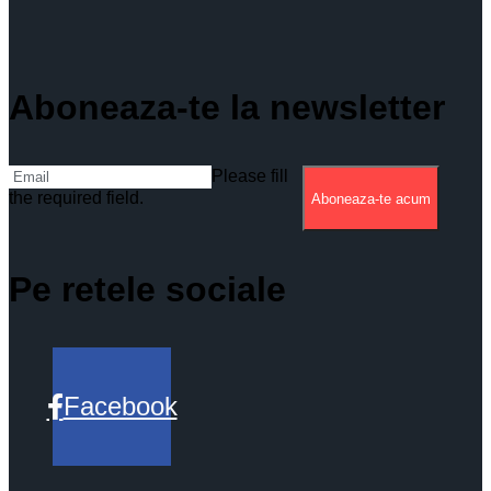
Aboneaza-te la newsletter
Please fill
the required field.
Aboneaza-te acum
Pe retele sociale
Facebook