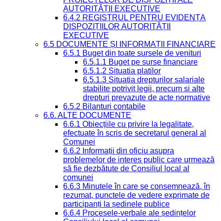
AUTORITĂȚII EXECUTIVE
6.4.2 REGISTRUL PENTRU EVIDENȚA
DISPOZIȚIILOR AUTORITĂȚII
EXECUTIVE
6.5 DOCUMENTE ȘI INFORMAȚII FINANCIARE
6.5.1 Buget din toate sursele de venituri
6.5.1.1 Buget pe surse financiare
6.5.1.2 Situatia platilor
6.5.1.3 Situatia drepturilor salariale
stabilite potrivit legii, precum si alte
drepturi prevazute de acte normative
6.5.2 Bilanturi contabile
6.6. ALTE DOCUMENTE
6.6.1 Obiecțiile cu privire la legalitate,
efectuate în scris de secretarul general al
Comunei
6.6.2 Informații din oficiu asupra
problemelor de interes public care urmează
să fie dezbătute de Consiliul local al
comunei
6.6.3 Minutele în care se consemnează, în
rezumat, punctele de vedere exprimate de
participanți la ședinele publice
6.6.4 Procesele-verbale ale ședințelor