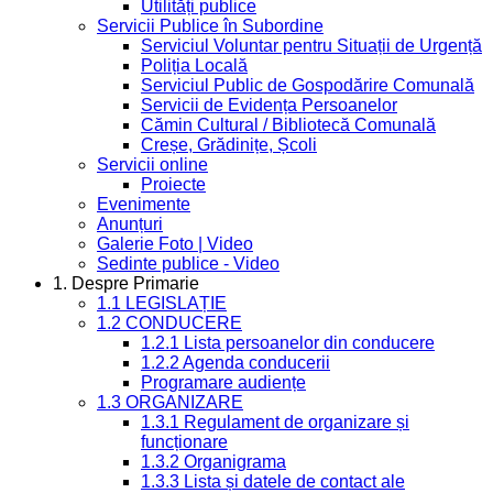
Utilități publice
Servicii Publice în Subordine
Serviciul Voluntar pentru Situații de Urgență
Poliția Locală
Serviciul Public de Gospodărire Comunală
Servicii de Evidența Persoanelor
Cămin Cultural / Bibliotecă Comunală
Creșe, Grădinițe, Școli
Servicii online
Proiecte
Evenimente
Anunțuri
Galerie Foto | Video
Sedinte publice - Video
1. Despre Primarie
1.1 LEGISLAȚIE
1.2 CONDUCERE
1.2.1 Lista persoanelor din conducere
1.2.2 Agenda conducerii
Programare audiențe
1.3 ORGANIZARE
1.3.1 Regulament de organizare și
funcționare
1.3.2 Organigrama
1.3.3 Lista și datele de contact ale