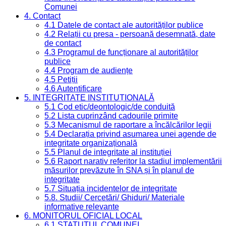
Comunei
4. Contact
4.1 Datele de contact ale autorităților publice
4.2 Relații cu presa - persoană desemnată, date
de contact
4.3 Programul de funcționare al autorităților
publice
4.4 Program de audiențe
4.5 Petiții
4.6 Autentificare
5. INTEGRITATE INSTITUȚIONALĂ
5.1 Cod etic/deontologic/de conduită
5.2 Lista cuprinzând cadourile primite
5.3 Mecanismul de raportare a încălcărilor legii
5.4 Declarația privind asumarea unei agende de
integritate organizațională
5.5 Planul de integritate al instituției
5.6 Raport narativ referitor la stadiul implementării
măsurilor prevăzute în SNA și în planul de
integritate
5.7 Situația incidentelor de integritate
5.8. Studii/ Cercetări/ Ghiduri/ Materiale
informative relevante
6. MONITORUL OFICIAL LOCAL
6.1 STATUTUL COMUNEI