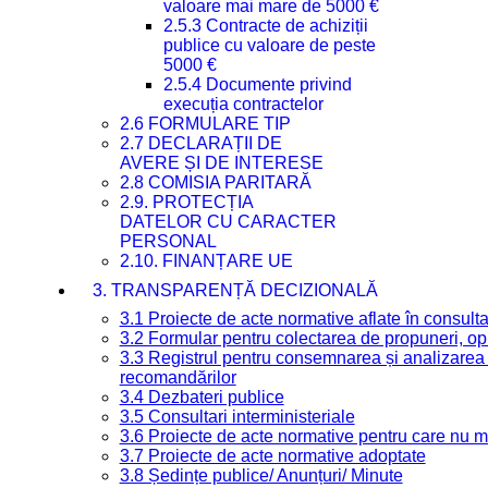
valoare mai mare de 5000 €
2.5.3 Contracte de achiziții
publice cu valoare de peste
5000 €
2.5.4 Documente privind
execuția contractelor
2.6 FORMULARE TIP
2.7 DECLARAȚII DE
AVERE ȘI DE INTERESE
2.8 COMISIA PARITARĂ
2.9. PROTECȚIA
DATELOR CU CARACTER
PERSONAL
2.10. FINANȚARE UE
3. TRANSPARENȚĂ DECIZIONALĂ
3.1 Proiecte de acte normative aflate în consult
3.2 Formular pentru colectarea de propuneri, opi
3.3 Registrul pentru consemnarea și analizarea p
recomandărilor
3.4 Dezbateri publice
3.5 Consultari interministeriale
3.6 Proiecte de acte normative pentru care nu ma
3.7 Proiecte de acte normative adoptate
3.8 Ședințe publice/ Anunțuri/ Minute