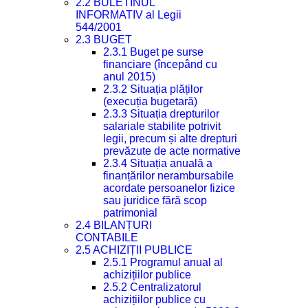
2.2 BULETINUL
INFORMATIV al Legii
544/2001
2.3 BUGET
2.3.1 Buget pe surse
financiare (începând cu
anul 2015)
2.3.2 Situația plăților
(execuția bugetară)
2.3.3 Situația drepturilor
salariale stabilite potrivit
legii, precum și alte drepturi
prevăzute de acte normative
2.3.4 Situația anuală a
finanțărilor nerambursabile
acordate persoanelor fizice
sau juridice fără scop
patrimonial
2.4 BILANȚURI
CONTABILE
2.5 ACHIZIȚII PUBLICE
2.5.1 Programul anual al
achizițiilor publice
2.5.2 Centralizatorul
achizițiilor publice cu