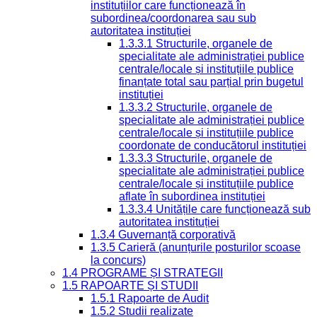
instituțiilor care funcționează în
subordinea/coordonarea sau sub
autoritatea instituției
1.3.3.1 Structurile, organele de
specialitate ale administrației publice
centrale/locale și instituțiile publice
finanțate total sau parțial prin bugetul
instituției
1.3.3.2 Structurile, organele de
specialitate ale administrației publice
centrale/locale și instituțiile publice
coordonate de conducătorul instituției
1.3.3.3 Structurile, organele de
specialitate ale administrației publice
centrale/locale și instituțiile publice
aflate în subordinea instituției
1.3.3.4 Unitățile care funcționează sub
autoritatea instituției
1.3.4 Guvernanță corporativă
1.3.5 Carieră (anunțurile posturilor scoase
la concurs)
1.4 PROGRAME ȘI STRATEGII
1.5 RAPOARTE ȘI STUDII
1.5.1 Rapoarte de Audit
1.5.2 Studii realizate