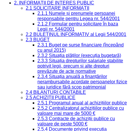
2. INFORMAȚII DE INTERES PUBLIC
2.1 SOLICITARE INFORMAȚII
2.1.1 Numele și prenumele persoanei
responsabile pentru Legea nr. 544/2001
2.1.2 Formular pentru solicitare în baza
Legii nr. 544/2001
2.2 BULETINUL INFORMATIV al Legii 544/2001
2.3 BUGET
2.3.1 Buget pe surse financiare (începând
cu anul 2015)
2.3.2 Situația plăților (execuția bugetară)
2.3.3 Situația drepturilor salariale stabilite
potrivit legii, precum și alte drepturi
prevăzute de acte normative
2.3.4 Situația anuală a finanțărilor
nerambursabile acordate persoanelor fizice
sau juridice fără scop patrimonial
2.4 BILANȚURI CONTABILE
2.5 ACHIZIȚII PUBLICE
2.5.1 Programul anual al achizițiilor publice
2.5.2 Centralizatorul achizițiilor publice cu
valoare mai mare de 5000 €
2.5.3 Contracte de achiziții publice cu
valoare de peste 5000 €
2.5.4 Documente privind execuția