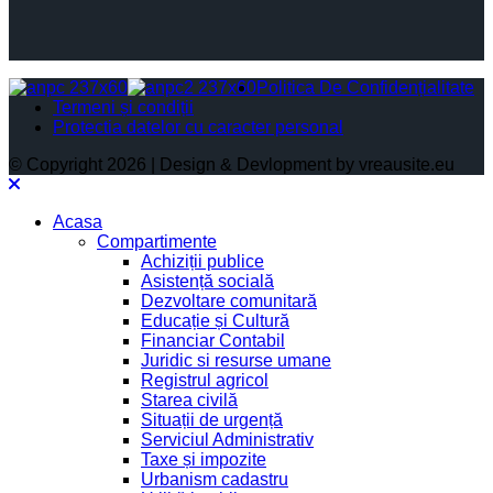
Politica De Confidențialitate
Termeni și condiții
Protectia datelor cu caracter personal
© Copyright 2026 | Design & Devlopment by vreausite.eu
Acasa
Compartimente
Achiziții publice
Asistență socială
Dezvoltare comunitară
Educație și Cultură
Financiar Contabil
Juridic si resurse umane
Registrul agricol
Starea civilă
Situații de urgență
Serviciul Administrativ
Taxe și impozite
Urbanism cadastru