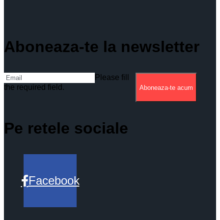
Aboneaza-te la newsletter
Please fill
the required field.
Aboneaza-te acum
Pe retele sociale
Facebook