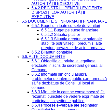
AUTORITĂȚII EXECUTIVE
6.4.2 REGISTRUL PENTRU EVIDENȚA
DISPOZIȚIILOR AUTORITĂȚII
EXECUTIVE
6.5 DOCUMENTE ȘI INFORMAȚII FINANCIARE
6.5.1 Buget din toate sursele de venituri
6.5.1.1 Buget pe surse financiare
6.5.1.2 Situatia platilor
6.5.1.3 Situatia drepturilor salariale
stabilite potrivit legii, precum si alte
drepturi prevazute de acte normative
6.5.2 Bilanturi contabile
6.6. ALTE DOCUMENTE
6.6.1 Obiecțiile cu privire la legalitate,
efectuate în scris de secretarul general al
Comunei
6.6.2 Informații din oficiu asupra
problemelor de interes public care urmează
să fie dezbătute de Consiliul local al
comunei
6.6.3 Minutele în care se consemnează, în
rezumat, punctele de vedere exprimate de
participanți la ședinele publice
6.6.4 Procesele-verbale ale ședințelor
Consiliului local al comunei