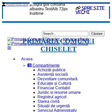
Autentificare
Spre site
vechi
PRIMĂRIA COMUNEI
CHISELET
Acasa
Compartimente
Achiziții publice
Asistență socială
Dezvoltare comunitară
Educație și Cultură
Financiar Contabil
Juridic si resurse umane
Registrul agricol
Starea civilă
Situații de urgență
Serviciul Administrativ