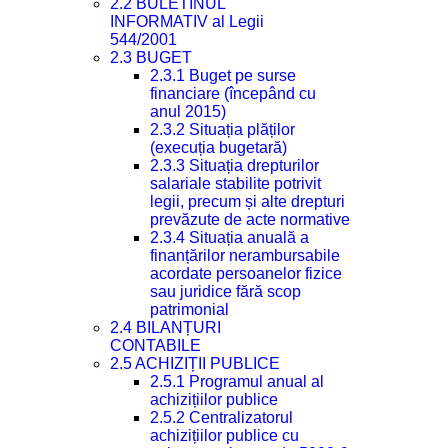
2.2 BULETINUL
INFORMATIV al Legii
544/2001
2.3 BUGET
2.3.1 Buget pe surse
financiare (începând cu
anul 2015)
2.3.2 Situația plăților
(execuția bugetară)
2.3.3 Situația drepturilor
salariale stabilite potrivit
legii, precum și alte drepturi
prevăzute de acte normative
2.3.4 Situația anuală a
finanțărilor nerambursabile
acordate persoanelor fizice
sau juridice fără scop
patrimonial
2.4 BILANȚURI
CONTABILE
2.5 ACHIZIȚII PUBLICE
2.5.1 Programul anual al
achizițiilor publice
2.5.2 Centralizatorul
achizițiilor publice cu