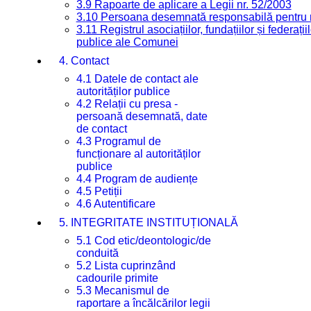
3.9 Rapoarte de aplicare a Legii nr. 52/2003
3.10 Persoana desemnată responsabilă pentru re
3.11 Registrul asociațiilor, fundațiilor și federații
publice ale Comunei
4. Contact
4.1 Datele de contact ale
autorităților publice
4.2 Relații cu presa -
persoană desemnată, date
de contact
4.3 Programul de
funcționare al autorităților
publice
4.4 Program de audiențe
4.5 Petiții
4.6 Autentificare
5. INTEGRITATE INSTITUȚIONALĂ
5.1 Cod etic/deontologic/de
conduită
5.2 Lista cuprinzând
cadourile primite
5.3 Mecanismul de
raportare a încălcărilor legii