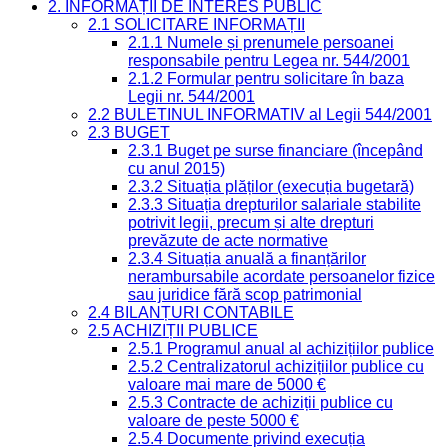
2. INFORMAȚII DE INTERES PUBLIC
2.1 SOLICITARE INFORMAȚII
2.1.1 Numele și prenumele persoanei
responsabile pentru Legea nr. 544/2001
2.1.2 Formular pentru solicitare în baza
Legii nr. 544/2001
2.2 BULETINUL INFORMATIV al Legii 544/2001
2.3 BUGET
2.3.1 Buget pe surse financiare (începând
cu anul 2015)
2.3.2 Situația plăților (execuția bugetară)
2.3.3 Situația drepturilor salariale stabilite
potrivit legii, precum și alte drepturi
prevăzute de acte normative
2.3.4 Situația anuală a finanțărilor
nerambursabile acordate persoanelor fizice
sau juridice fără scop patrimonial
2.4 BILANȚURI CONTABILE
2.5 ACHIZIȚII PUBLICE
2.5.1 Programul anual al achizițiilor publice
2.5.2 Centralizatorul achizițiilor publice cu
valoare mai mare de 5000 €
2.5.3 Contracte de achiziții publice cu
valoare de peste 5000 €
2.5.4 Documente privind execuția