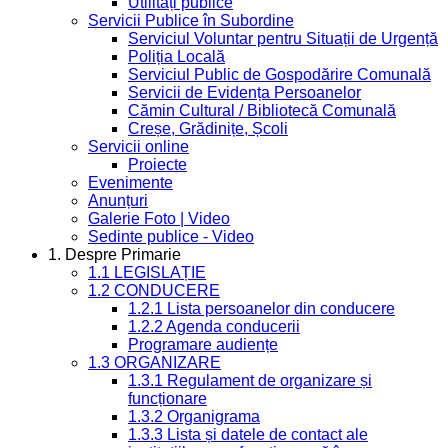
Utilități publice
Servicii Publice în Subordine
Serviciul Voluntar pentru Situații de Urgență
Poliția Locală
Serviciul Public de Gospodărire Comunală
Servicii de Evidența Persoanelor
Cămin Cultural / Bibliotecă Comunală
Creșe, Grădinițe, Școli
Servicii online
Proiecte
Evenimente
Anunțuri
Galerie Foto | Video
Sedinte publice - Video
1. Despre Primarie
1.1 LEGISLAȚIE
1.2 CONDUCERE
1.2.1 Lista persoanelor din conducere
1.2.2 Agenda conducerii
Programare audiențe
1.3 ORGANIZARE
1.3.1 Regulament de organizare și
funcționare
1.3.2 Organigrama
1.3.3 Lista și datele de contact ale