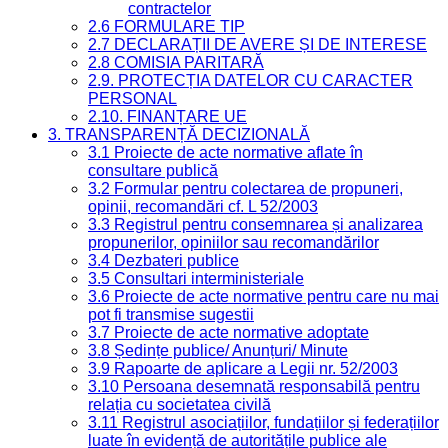
contractelor
2.6 FORMULARE TIP
2.7 DECLARAȚII DE AVERE ȘI DE INTERESE
2.8 COMISIA PARITARĂ
2.9. PROTECȚIA DATELOR CU CARACTER
PERSONAL
2.10. FINANȚARE UE
3. TRANSPARENȚĂ DECIZIONALĂ
3.1 Proiecte de acte normative aflate în
consultare publică
3.2 Formular pentru colectarea de propuneri,
opinii, recomandări cf. L 52/2003
3.3 Registrul pentru consemnarea și analizarea
propunerilor, opiniilor sau recomandărilor
3.4 Dezbateri publice
3.5 Consultari interministeriale
3.6 Proiecte de acte normative pentru care nu mai
pot fi transmise sugestii
3.7 Proiecte de acte normative adoptate
3.8 Ședințe publice/ Anunțuri/ Minute
3.9 Rapoarte de aplicare a Legii nr. 52/2003
3.10 Persoana desemnată responsabilă pentru
relația cu societatea civilă
3.11 Registrul asociațiilor, fundațiilor și federațiilor
luate în evidență de autoritățile publice ale