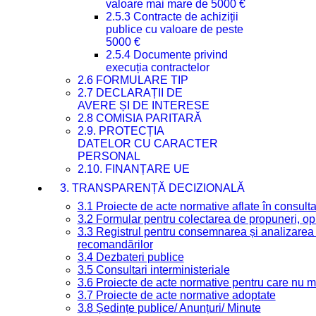
valoare mai mare de 5000 €
2.5.3 Contracte de achiziții
publice cu valoare de peste
5000 €
2.5.4 Documente privind
execuția contractelor
2.6 FORMULARE TIP
2.7 DECLARAȚII DE
AVERE ȘI DE INTERESE
2.8 COMISIA PARITARĂ
2.9. PROTECȚIA
DATELOR CU CARACTER
PERSONAL
2.10. FINANȚARE UE
3. TRANSPARENȚĂ DECIZIONALĂ
3.1 Proiecte de acte normative aflate în consult
3.2 Formular pentru colectarea de propuneri, opi
3.3 Registrul pentru consemnarea și analizarea p
recomandărilor
3.4 Dezbateri publice
3.5 Consultari interministeriale
3.6 Proiecte de acte normative pentru care nu ma
3.7 Proiecte de acte normative adoptate
3.8 Ședințe publice/ Anunțuri/ Minute