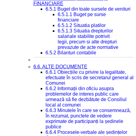
FINANCIARE
6.5.1 Buget din toate sursele de venituri
6.5.1.1 Buget pe surse
financiare
6.5.1.2 Situatia platilor
6.5.1.3 Situatia drepturilor
salariale stabilite potrivit
legii, precum si alte drepturi
prevazute de acte normative
6.5.2 Bilanturi contabile
6.6. ALTE DOCUMENTE
6.6.1 Obiecțiile cu privire la legalitate,
efectuate în scris de secretarul general al
Comunei
6.6.2 Informații din oficiu asupra
problemelor de interes public care
urmează să fie dezbătute de Consiliul
local al comunei
6.6.3 Minutele în care se consemnează,
în rezumat, punctele de vedere
exprimate de participanți la ședinele
publice
6.6.4 Procesele-verbale ale ședințelor