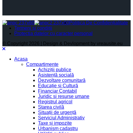
Politica De Confidențialitate
Termeni și condiții
Protectia datelor cu caracter personal
© Copyright 2026 | Design & Devlopment by vreausite.eu
Acasa
Compartimente
Achiziții publice
Asistență socială
Dezvoltare comunitară
Educație și Cultură
Financiar Contabil
Juridic si resurse umane
Registrul agricol
Starea civilă
Situații de urgență
Serviciul Administrativ
Taxe și impozite
Urbanism cadastru