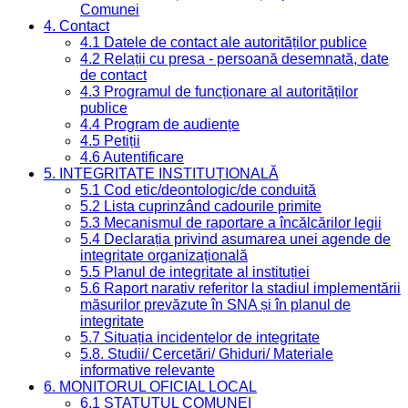
Comunei
4. Contact
4.1 Datele de contact ale autorităților publice
4.2 Relații cu presa - persoană desemnată, date
de contact
4.3 Programul de funcționare al autorităților
publice
4.4 Program de audiențe
4.5 Petiții
4.6 Autentificare
5. INTEGRITATE INSTITUȚIONALĂ
5.1 Cod etic/deontologic/de conduită
5.2 Lista cuprinzând cadourile primite
5.3 Mecanismul de raportare a încălcărilor legii
5.4 Declarația privind asumarea unei agende de
integritate organizațională
5.5 Planul de integritate al instituției
5.6 Raport narativ referitor la stadiul implementării
măsurilor prevăzute în SNA și în planul de
integritate
5.7 Situația incidentelor de integritate
5.8. Studii/ Cercetări/ Ghiduri/ Materiale
informative relevante
6. MONITORUL OFICIAL LOCAL
6.1 STATUTUL COMUNEI