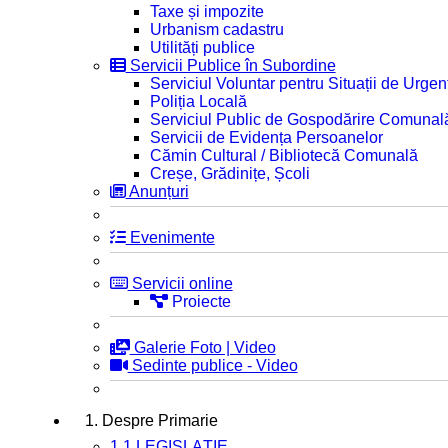
Taxe și impozite
Urbanism cadastru
Utilități publice
Servicii Publice în Subordine
Serviciul Voluntar pentru Situații de Urgen
Poliția Locală
Serviciul Public de Gospodărire Comunal
Servicii de Evidența Persoanelor
Cămin Cultural / Bibliotecă Comunală
Creșe, Grădinițe, Școli
Anunțuri
Evenimente
Servicii online
Proiecte
Galerie Foto | Video
Sedinte publice - Video
1. Despre Primarie
1.1 LEGISLAȚIE