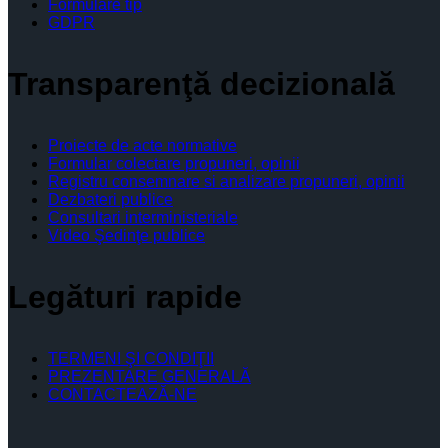
Formulare tip
GDPR
Transparenţă decizională
Proiecte de acte normative
Formular colectare propuneri, opinii
Registru consemnare si analizare propuneri, opinii
Dezbateri publice
Consultari interministeriale
Video Şedinţe publice
Legături rapide
TERMENI ŞI CONDIŢII
PREZENTARE GENERALĂ
CONTACTEAZĂ-NE