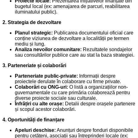
Proiecte locale:
Prezentarea inițiativelor finanțate din
bugetul local (ex: amenajarea de parcuri, reabilitarea
iluminatului public).
2. Strategia de dezvoltare
Planul strategic:
Publicarea documentului oficial care
conține viziunea de dezvoltare a localității pe termen
mediu și lung.
Analiza nevoilor comunitare:
Rezultatele sondajelor
sau consultărilor publice care au stat la baza strategiei.
3. Parteneriate și colaborări
Parteneriate public-private:
Informații despre
proiectele derulate în colaborare cu firme private.
Colaborări cu ONG-uri:
O listă a organizațiilor non-
guvernamentale cu care primăria colaborează pentru
diverse proiecte sociale sau culturale.
Înfrățiri cu alte orașe:
Detalii despre orașele partenere
și scopul acestor colaborări.
4. Oportunități de finanțare
Apeluri deschise:
Anunțuri despre fonduri disponibile
pentru cetățeni, asociații sau întreprinderi locale (ex: