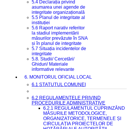
5.4 Declarația privind
asumarea unei agende de
integritate organizațională
5.5 Planul de integritate al
instituției
5.6 Raport narativ referitor
la stadiul implementării
măsurilor prevăzute în SNA
și în planul de integritate
5.7 Situația incidentelor de
integritate
5.8. Studii/ Cercetări/
Ghiduri/ Materiale
informative relevante
6. MONITORUL OFICIAL LOCAL
6.1 STATUTUL COMUNEI
6.2 REGULAMENTELE PRIVIND
PROCEDURILE ADMINISTRATIVE
6.2.1 REGULAMENTUL CUPRINZÂND
MĂSURILE METODOLOGICE,
ORGANIZATORICE, TERMENELE ȘI
CIRCULAȚIA PROIECTELOR DE
HOTĂRÂRI ALE AUTORITĂȚII