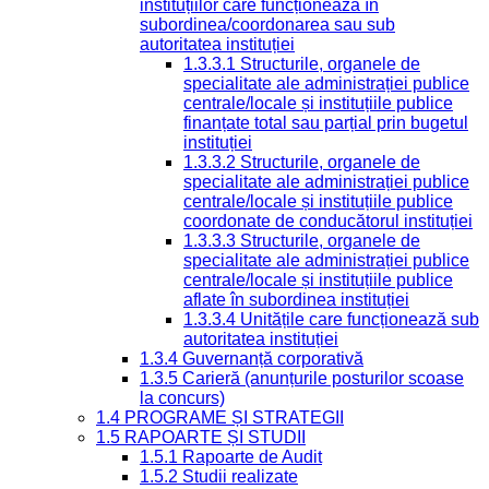
instituțiilor care funcționează în
subordinea/coordonarea sau sub
autoritatea instituției
1.3.3.1 Structurile, organele de
specialitate ale administrației publice
centrale/locale și instituțiile publice
finanțate total sau parțial prin bugetul
instituției
1.3.3.2 Structurile, organele de
specialitate ale administrației publice
centrale/locale și instituțiile publice
coordonate de conducătorul instituției
1.3.3.3 Structurile, organele de
specialitate ale administrației publice
centrale/locale și instituțiile publice
aflate în subordinea instituției
1.3.3.4 Unitățile care funcționează sub
autoritatea instituției
1.3.4 Guvernanță corporativă
1.3.5 Carieră (anunțurile posturilor scoase
la concurs)
1.4 PROGRAME ȘI STRATEGII
1.5 RAPOARTE ȘI STUDII
1.5.1 Rapoarte de Audit
1.5.2 Studii realizate