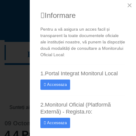
×
Spre site vechi
Informare
Pentru a vă asigura un acces facil și
transparent la toate documentele oficiale
ale instituției noastre, vă punem la dispoziție
două modalități de consultare a Monitorului
PRIMĂRIA COMUNEI
Oficial Local:
CHISELET
1.Portal Integrat Monitorul Local
Acceseaza
2.Monitorul Oficial (Platformă
Sunteți aici:
4. Contact
4.4 Program de audiențe
Externă) - Regista.ro:
09 Octombrie 2025
Acceseaza
4.4 Program de audiențe