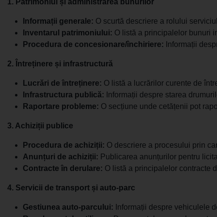
1. Patrimoniul și administrarea bunurilor
Informații generale:
O scurtă descriere a rolului serviciu
Inventarul patrimoniului:
O listă a principalelor bunuri i
Procedura de concesionare/închiriere:
Informații desp
2. Întreținere și infrastructură
Lucrări de întreținere:
O listă a lucrărilor curente de între
Infrastructura publică:
Informații despre starea drumurilo
Raportare probleme:
O secțiune unde cetățenii pot raport
3. Achiziții publice
Procedura de achiziții:
O descriere a procesului prin car
Anunțuri de achiziții:
Publicarea anunțurilor pentru licitați
Contracte în derulare:
O listă a principalelor contracte 
4. Servicii de transport și auto-parc
Gestiunea auto-parcului:
Informații despre vehiculele de