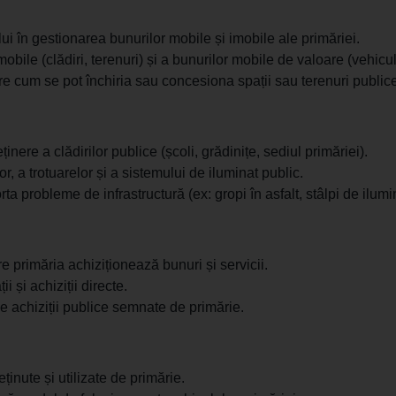
lui în gestionarea bunurilor mobile și imobile ale primăriei.
mobile (clădiri, terenuri) și a bunurilor mobile de valoare (vehicul
re cum se pot închiria sau concesiona spații sau terenuri public
ținere a clădirilor publice (școli, grădinițe, sediul primăriei).
r, a trotuarelor și a sistemului de iluminat public.
a probleme de infrastructură (ex: gropi în asfalt, stâlpi de ilumin
e primăria achiziționează bunuri și servicii.
i și achiziții directe.
de achiziții publice semnate de primărie.
ținute și utilizate de primărie.