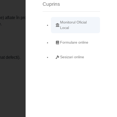
Cuprins
e) aflate în proprietatea publică.
Monitorul Oficial
e.
Local
Formulare online
Sesizari online
at defecti).