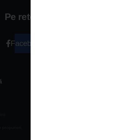
Pe retele sociale
Facebook
ă
Legături rapide
TERMENI ŞI CONDIŢII
nii
e propuneri,
PREZENTARE GENERALĂ