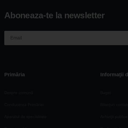
Aboneaza-te la newsletter
Please fill the required field.
Primăria
Informaţii 
Despre comună
Buget
Conducerea Primăriei
Bilanţuri contab
Aparatul de specialitate
Achiziţii publice