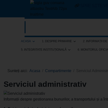
Spre site v
ACASA
1. DESPRE PRIMARIE
2. INFORMAȚII D
5. INTEGRITATE INSTITUȚIONALĂ
6. MONITORUL OFICI
Sunteți aici:
Acasa
Compartimente
Serviciul Administr
Serviciul administrativ
Informații despre gestionarea bunurilor, a transportului și a într