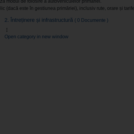
 modul de folosire a autovehiculelor primăriei.
c (dacă este în gestiunea primăriei), inclusiv rute, orare și tarife
2. Întreținere și infrastructură
( 0 Documente )
Open category in new window