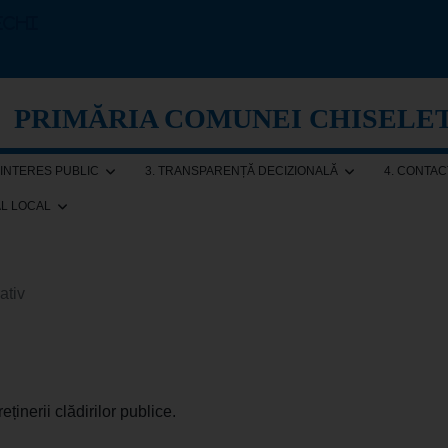
echi
PRIMĂRIA COMUNEI CHISELE
E INTERES PUBLIC
3. TRANSPARENȚĂ DECIZIONALĂ
4. CONTAC
AL LOCAL
ativ
eținerii clădirilor publice.