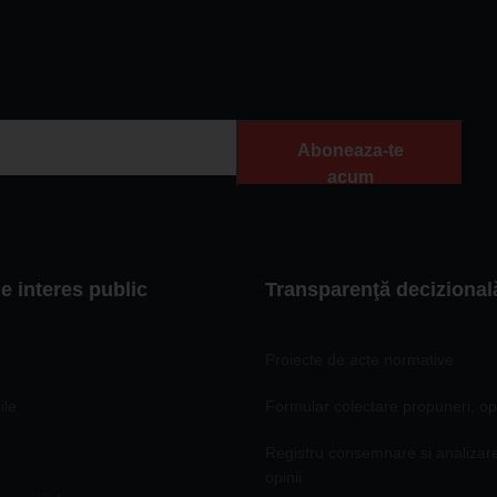
Aboneaza-te
acum
de interes public
Transparenţă decizional
Proiecte de acte normative
ile
Formular colectare propuneri, opi
Registru consemnare si analizar
opinii