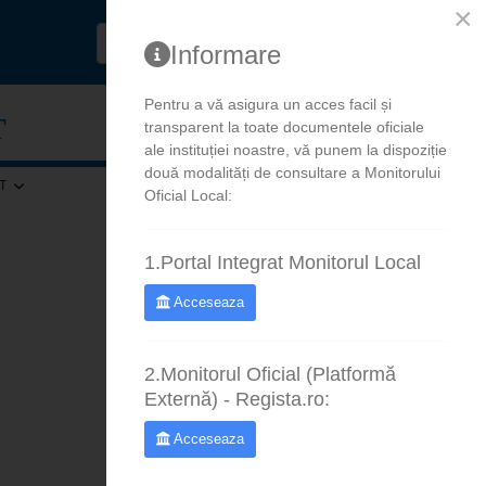
×
Informare
Pentru a vă asigura un acces facil și
T
Au
transparent la toate documentele oficiale
ale instituției noastre, vă punem la dispoziție
două modalități de consultare a Monitorului
T
Oficial Local:
1.Portal Integrat Monitorul Local
Acceseaza
2.Monitorul Oficial (Platformă
Externă) - Regista.ro:
Acceseaza