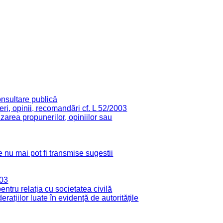
onsultare publică
ri, opinii, recomandări cf. L 52/2003
zarea propunerilor, opiniilor sau
 nu mai pot fi transmise sugestii
003
tru relația cu societatea civilă
derațiilor luate în evidență de autoritățile