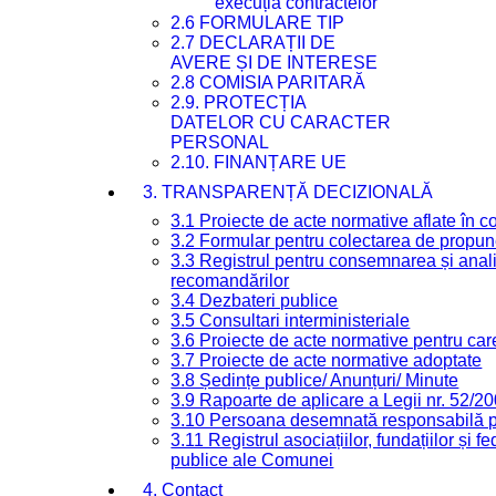
execuția contractelor
2.6 FORMULARE TIP
2.7 DECLARAȚII DE
AVERE ȘI DE INTERESE
2.8 COMISIA PARITARĂ
2.9. PROTECȚIA
DATELOR CU CARACTER
PERSONAL
2.10. FINANȚARE UE
3. TRANSPARENȚĂ DECIZIONALĂ
3.1 Proiecte de acte normative aflate în c
3.2 Formular pentru colectarea de propune
3.3 Registrul pentru consemnarea și anali
recomandărilor
3.4 Dezbateri publice
3.5 Consultari interministeriale
3.6 Proiecte de acte normative pentru care
3.7 Proiecte de acte normative adoptate
3.8 Ședințe publice/ Anunțuri/ Minute
3.9 Rapoarte de aplicare a Legii nr. 52/2
3.10 Persoana desemnată responsabilă pen
3.11 Registrul asociațiilor, fundațiilor și fe
publice ale Comunei
4. Contact