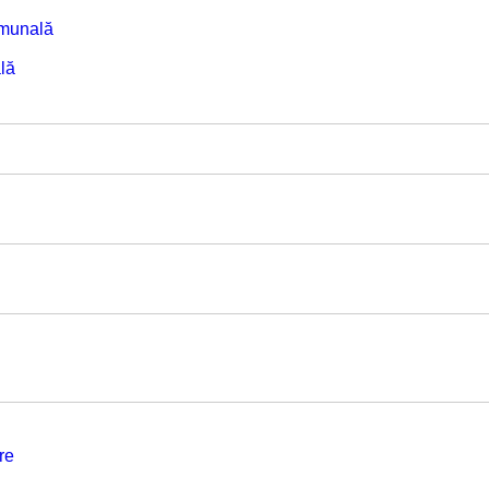
omunală
lă
re