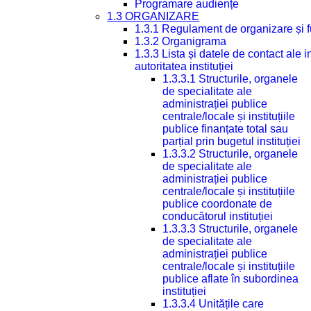
Programare audiențe
1.3 ORGANIZARE
1.3.1 Regulament de organizare și 
1.3.2 Organigrama
1.3.3 Lista și datele de contact ale
autoritatea instituției
1.3.3.1 Structurile, organele
de specialitate ale
administrației publice
centrale/locale și instituțiile
publice finanțate total sau
parțial prin bugetul instituției
1.3.3.2 Structurile, organele
de specialitate ale
administrației publice
centrale/locale și instituțiile
publice coordonate de
conducătorul instituției
1.3.3.3 Structurile, organele
de specialitate ale
administrației publice
centrale/locale și instituțiile
publice aflate în subordinea
instituției
1.3.3.4 Unitățile care