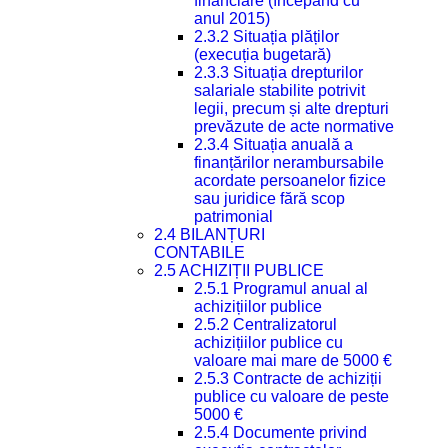
financiare (începând cu
anul 2015)
2.3.2 Situația plăților
(execuția bugetară)
2.3.3 Situația drepturilor
salariale stabilite potrivit
legii, precum și alte drepturi
prevăzute de acte normative
2.3.4 Situația anuală a
finanțărilor nerambursabile
acordate persoanelor fizice
sau juridice fără scop
patrimonial
2.4 BILANȚURI
CONTABILE
2.5 ACHIZIȚII PUBLICE
2.5.1 Programul anual al
achizițiilor publice
2.5.2 Centralizatorul
achizițiilor publice cu
valoare mai mare de 5000 €
2.5.3 Contracte de achiziții
publice cu valoare de peste
5000 €
2.5.4 Documente privind