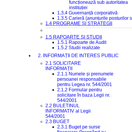
funcționează sub autoritatea
instituției
1.3.4 Guvernanță corporativă
1.3.5 Carieră (anunțurile posturilor
1.4 PROGRAME ȘI STRATEGII
1.5 RAPOARTE ȘI STUDII
1.5.1 Rapoarte de Audit
1.5.2 Studii realizate
2. INFORMAȚII DE INTERES PUBLIC
2.1 SOLICITARE
INFORMAȚII
2.1.1 Numele și prenumele
persoanei responsabile
pentru Legea nr. 544/2001
2.1.2 Formular pentru
solicitare în baza Legii nr.
544/2001
2.2 BULETINUL
INFORMATIV al Legii
544/2001
2.3 BUGET
2.3.1 Buget pe surse