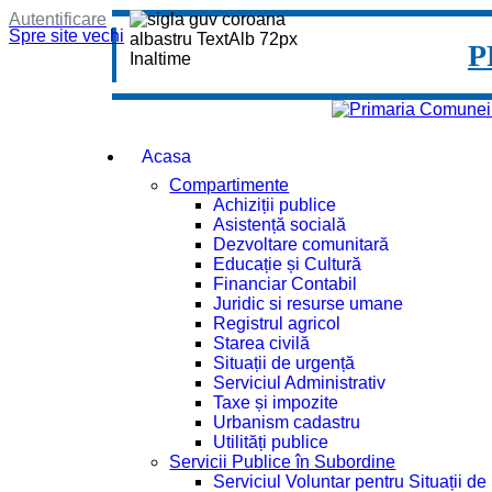
Autentificare
Spre site vechi
P
Acasa
Compartimente
Achiziții publice
Asistență socială
Dezvoltare comunitară
Educație și Cultură
Financiar Contabil
Juridic si resurse umane
Registrul agricol
Starea civilă
Situații de urgență
Serviciul Administrativ
Taxe și impozite
Urbanism cadastru
Utilități publice
Servicii Publice în Subordine
Serviciul Voluntar pentru Situații d