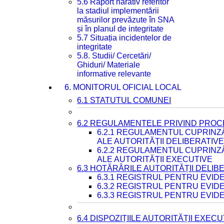
5.6 Raport narativ referitor
la stadiul implementării
măsurilor prevăzute în SNA
și în planul de integritate
5.7 Situația incidentelor de
integritate
5.8. Studii/ Cercetări/
Ghiduri/ Materiale
informative relevante
6. MONITORUL OFICIAL LOCAL
6.1 STATUTUL COMUNEI
6.2 REGULAMENTELE PRIVIND PROC
6.2.1 REGULAMENTUL CUPRINZ
ALE AUTORITĂȚII DELIBERATIV
6.2.2 REGULAMENTUL CUPRINZ
ALE AUTORITĂȚII EXECUTIVE
6.3 HOTĂRÂRILE AUTORITĂȚII DELIB
6.3.1 REGISTRUL PENTRU EVI
6.3.2 REGISTRUL PENTRU EVI
6.3.3 REGISTRUL PENTRU EVID
6.4 DISPOZIȚIILE AUTORITĂȚII EXECU