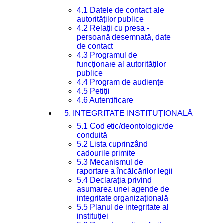
4.1 Datele de contact ale
autorităților publice
4.2 Relații cu presa -
persoană desemnată, date
de contact
4.3 Programul de
funcționare al autorităților
publice
4.4 Program de audiențe
4.5 Petiții
4.6 Autentificare
5. INTEGRITATE INSTITUȚIONALĂ
5.1 Cod etic/deontologic/de
conduită
5.2 Lista cuprinzând
cadourile primite
5.3 Mecanismul de
raportare a încălcărilor legii
5.4 Declarația privind
asumarea unei agende de
integritate organizațională
5.5 Planul de integritate al
instituției