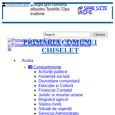
Autentificare
Spre site
vechi
PRIMĂRIA COMUNEI
CHISELET
Acasa
Compartimente
Achiziții publice
Asistență socială
Dezvoltare comunitară
Educație și Cultură
Financiar Contabil
Juridic si resurse umane
Registrul agricol
Starea civilă
Situații de urgență
Serviciul Administrativ