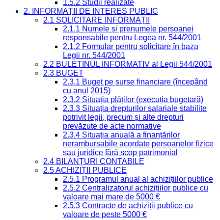
1.5.2 Studii realizate
2. INFORMAȚII DE INTERES PUBLIC
2.1 SOLICITARE INFORMAȚII
2.1.1 Numele și prenumele persoanei
responsabile pentru Legea nr. 544/2001
2.1.2 Formular pentru solicitare în baza
Legii nr. 544/2001
2.2 BULETINUL INFORMATIV al Legii 544/2001
2.3 BUGET
2.3.1 Buget pe surse financiare (începând
cu anul 2015)
2.3.2 Situația plăților (execuția bugetară)
2.3.3 Situația drepturilor salariale stabilite
potrivit legii, precum și alte drepturi
prevăzute de acte normative
2.3.4 Situația anuală a finanțărilor
nerambursabile acordate persoanelor fizice
sau juridice fără scop patrimonial
2.4 BILANȚURI CONTABILE
2.5 ACHIZIȚII PUBLICE
2.5.1 Programul anual al achizițiilor publice
2.5.2 Centralizatorul achizițiilor publice cu
valoare mai mare de 5000 €
2.5.3 Contracte de achiziții publice cu
valoare de peste 5000 €