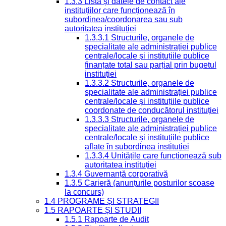
1.3.3 Lista și datele de contact ale
instituțiilor care funcționează în
subordinea/coordonarea sau sub
autoritatea instituției
1.3.3.1 Structurile, organele de
specialitate ale administrației publice
centrale/locale și instituțiile publice
finanțate total sau parțial prin bugetul
instituției
1.3.3.2 Structurile, organele de
specialitate ale administrației publice
centrale/locale și instituțiile publice
coordonate de conducătorul instituției
1.3.3.3 Structurile, organele de
specialitate ale administrației publice
centrale/locale și instituțiile publice
aflate în subordinea instituției
1.3.3.4 Unitățile care funcționează sub
autoritatea instituției
1.3.4 Guvernanță corporativă
1.3.5 Carieră (anunțurile posturilor scoase
la concurs)
1.4 PROGRAME ȘI STRATEGII
1.5 RAPOARTE ȘI STUDII
1.5.1 Rapoarte de Audit