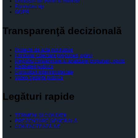
Declaratii de avere si interese
Formulare tip
GDPR
Transparenţă decizională
Proiecte de acte normative
Formular colectare propuneri, opinii
Registru consemnare si analizare propuneri, opinii
Dezbateri publice
Consultari interministeriale
Video Şedinţe publice
Legături rapide
TERMENI ŞI CONDIŢII
PREZENTARE GENERALĂ
CONTACTEAZĂ-NE