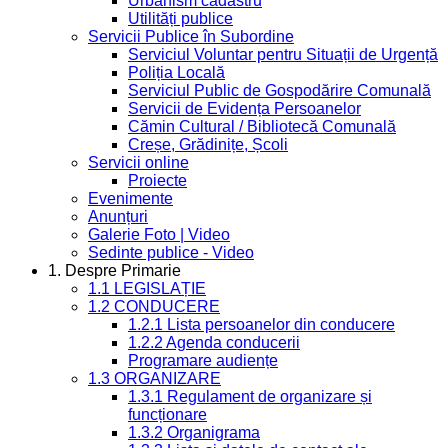
Urbanism cadastru
Utilități publice
Servicii Publice în Subordine
Serviciul Voluntar pentru Situații de Urgență
Poliția Locală
Serviciul Public de Gospodărire Comunală
Servicii de Evidența Persoanelor
Cămin Cultural / Bibliotecă Comunală
Creșe, Grădinițe, Școli
Servicii online
Proiecte
Evenimente
Anunțuri
Galerie Foto | Video
Sedinte publice - Video
1. Despre Primarie
1.1 LEGISLAȚIE
1.2 CONDUCERE
1.2.1 Lista persoanelor din conducere
1.2.2 Agenda conducerii
Programare audiențe
1.3 ORGANIZARE
1.3.1 Regulament de organizare și
funcționare
1.3.2 Organigrama