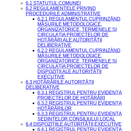
6.1 STATUTUL COMUNEI
6.2 REGULAMENTELE PRIVIND
PROCEDURILE ADMINISTRATIVE
6.2.1 REGULAMENTUL CUPRINZÂND
MĂSURILE METODOLOGICE,
ORGANIZATORICE, TERMENELE ȘI
CIRCULAȚIA PROIECTELOR DE
HOTĂRÂRI ALE AUTORITĂȚII
DELIBERATIVE
6.2.2 REGULAMENTUL CUPRINZÂND
MĂSURILE METODOLOGICE,
ORGANIZATORICE, TERMENELE ȘI
CIRCULAȚIA PROIECTELOR DE
DISPOZIȚII ALE AUTORITĂȚII
EXECUTIVE
6.3 HOTĂRÂRILE AUTORITĂȚII
DELIBERATIVE
6.3.1 REGISTRUL PENTRU EVIDENȚA
PROIECTELOR DE HOTĂRÂRI
6.3.2 REGISTRUL PENTRU EVIDENȚA
HOTĂRÂRILOR
6.3.3 REGISTRUL PENTRU EVIDENȚA
ȘEDINȚELOR CONSILIULUI LOCAL
6.4 DISPOZIȚIILE AUTORITĂȚII EXECUTIVE
6.4.1 REGISTRUL PENTRU EVIDENȚA