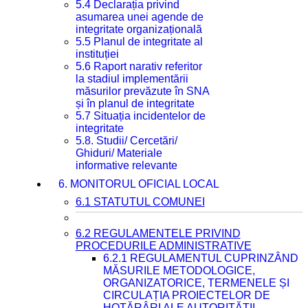
5.4 Declarația privind
asumarea unei agende de
integritate organizațională
5.5 Planul de integritate al
instituției
5.6 Raport narativ referitor
la stadiul implementării
măsurilor prevăzute în SNA
și în planul de integritate
5.7 Situația incidentelor de
integritate
5.8. Studii/ Cercetări/
Ghiduri/ Materiale
informative relevante
6. MONITORUL OFICIAL LOCAL
6.1 STATUTUL COMUNEI
6.2 REGULAMENTELE PRIVIND
PROCEDURILE ADMINISTRATIVE
6.2.1 REGULAMENTUL CUPRINZÂND
MĂSURILE METODOLOGICE,
ORGANIZATORICE, TERMENELE ȘI
CIRCULAȚIA PROIECTELOR DE
HOTĂRÂRI ALE AUTORITĂȚII