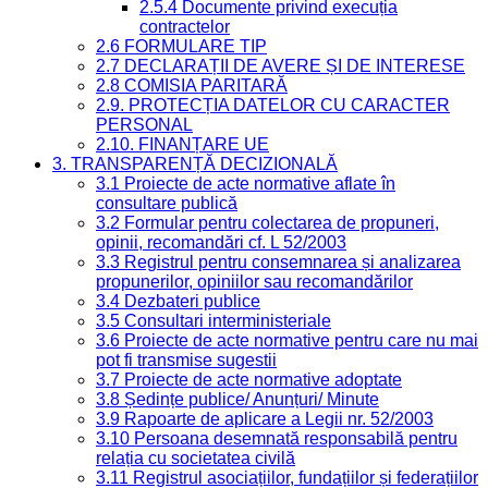
2.5.4 Documente privind execuția
contractelor
2.6 FORMULARE TIP
2.7 DECLARAȚII DE AVERE ȘI DE INTERESE
2.8 COMISIA PARITARĂ
2.9. PROTECȚIA DATELOR CU CARACTER
PERSONAL
2.10. FINANȚARE UE
3. TRANSPARENȚĂ DECIZIONALĂ
3.1 Proiecte de acte normative aflate în
consultare publică
3.2 Formular pentru colectarea de propuneri,
opinii, recomandări cf. L 52/2003
3.3 Registrul pentru consemnarea și analizarea
propunerilor, opiniilor sau recomandărilor
3.4 Dezbateri publice
3.5 Consultari interministeriale
3.6 Proiecte de acte normative pentru care nu mai
pot fi transmise sugestii
3.7 Proiecte de acte normative adoptate
3.8 Ședințe publice/ Anunțuri/ Minute
3.9 Rapoarte de aplicare a Legii nr. 52/2003
3.10 Persoana desemnată responsabilă pentru
relația cu societatea civilă
3.11 Registrul asociațiilor, fundațiilor și federațiilor