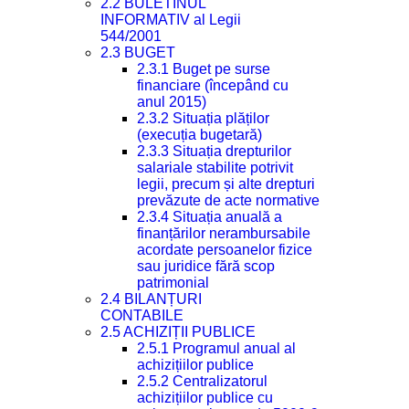
2.2 BULETINUL
INFORMATIV al Legii
544/2001
2.3 BUGET
2.3.1 Buget pe surse
financiare (începând cu
anul 2015)
2.3.2 Situația plăților
(execuția bugetară)
2.3.3 Situația drepturilor
salariale stabilite potrivit
legii, precum și alte drepturi
prevăzute de acte normative
2.3.4 Situația anuală a
finanțărilor nerambursabile
acordate persoanelor fizice
sau juridice fără scop
patrimonial
2.4 BILANȚURI
CONTABILE
2.5 ACHIZIȚII PUBLICE
2.5.1 Programul anual al
achizițiilor publice
2.5.2 Centralizatorul
achizițiilor publice cu