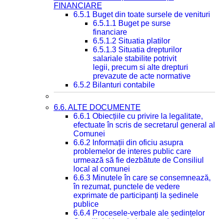
FINANCIARE
6.5.1 Buget din toate sursele de venituri
6.5.1.1 Buget pe surse
financiare
6.5.1.2 Situatia platilor
6.5.1.3 Situatia drepturilor
salariale stabilite potrivit
legii, precum si alte drepturi
prevazute de acte normative
6.5.2 Bilanturi contabile
6.6. ALTE DOCUMENTE
6.6.1 Obiecțiile cu privire la legalitate,
efectuate în scris de secretarul general al
Comunei
6.6.2 Informații din oficiu asupra
problemelor de interes public care
urmează să fie dezbătute de Consiliul
local al comunei
6.6.3 Minutele în care se consemnează,
în rezumat, punctele de vedere
exprimate de participanți la ședinele
publice
6.6.4 Procesele-verbale ale ședințelor