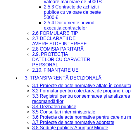
valoare mai mare de 5000 €
2.5.3 Contracte de achiziții
publice cu valoare de peste
5000 €
2.5.4 Documente privind
execuția contractelor
2.6 FORMULARE TIP
2.7 DECLARAȚII DE
AVERE ȘI DE INTERESE
2.8 COMISIA PARITARĂ
2.9. PROTECȚIA
DATELOR CU CARACTER
PERSONAL
2.10. FINANȚARE UE
3. TRANSPARENȚĂ DECIZIONALĂ
3.1 Proiecte de acte normative aflate în consult
3.2 Formular pentru colectarea de propuneri, opi
3.3 Registrul pentru consemnarea și analizarea p
recomandărilor
3.4 Dezbateri publice
3.5 Consultari interministeriale
3.6 Proiecte de acte normative pentru care nu ma
3.7 Proiecte de acte normative adoptate
3.8 Ședințe publice/ Anunțuri/ Minute