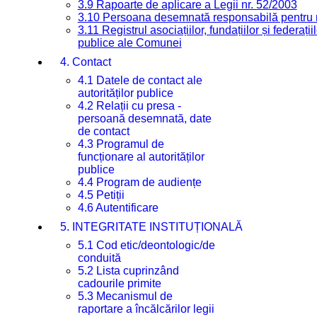
3.9 Rapoarte de aplicare a Legii nr. 52/2003
3.10 Persoana desemnată responsabilă pentru re
3.11 Registrul asociațiilor, fundațiilor și federații
publice ale Comunei
4. Contact
4.1 Datele de contact ale
autorităților publice
4.2 Relații cu presa -
persoană desemnată, date
de contact
4.3 Programul de
funcționare al autorităților
publice
4.4 Program de audiențe
4.5 Petiții
4.6 Autentificare
5. INTEGRITATE INSTITUȚIONALĂ
5.1 Cod etic/deontologic/de
conduită
5.2 Lista cuprinzând
cadourile primite
5.3 Mecanismul de
raportare a încălcărilor legii