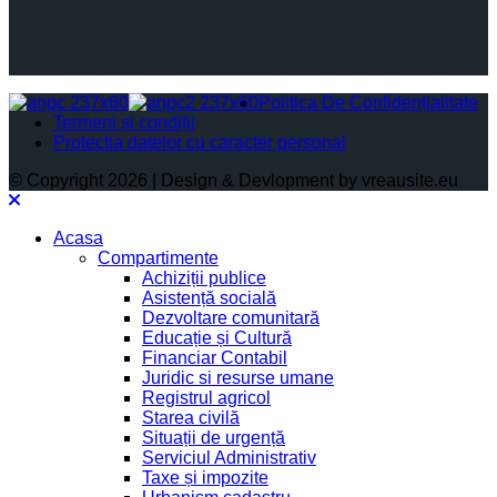
Politica De Confidențialitate
Termeni și condiții
Protectia datelor cu caracter personal
© Copyright 2026 | Design & Devlopment by vreausite.eu
Acasa
Compartimente
Achiziții publice
Asistență socială
Dezvoltare comunitară
Educație și Cultură
Financiar Contabil
Juridic si resurse umane
Registrul agricol
Starea civilă
Situații de urgență
Serviciul Administrativ
Taxe și impozite