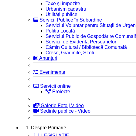
Taxe și impozite
Urbanism cadastru
Utilități publice
Servicii Publice în Subordine
Serviciul Voluntar pentru Situații de Urgen
Poliția Locală
Serviciul Public de Gospodărire Comunal
Servicii de Evidența Persoanelor
Cămin Cultural / Bibliotecă Comunală
Creșe, Grădinițe, Școli
Anunțuri
Evenimente
Servicii online
Proiecte
Galerie Foto | Video
Sedinte publice - Video
1. Despre Primarie
1.1 LEGISLAȚIE