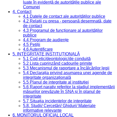
luate în evidență de autoritățile publice ale
Comunei
4. Contact
4.1 Datele de contact ale autorităților publice
4.2 Relații cu presa - persoană desemnată, date
de contact
4.3 Programul de funcționare al autorităților
publice
4.4 Program de audiențe
4.5 Petiții
4.6 Autentificare
5. INTEGRITATE INSTITUȚIONALĂ
5.1 Cod etic/deontologic/de conduită
5.2 Lista cuprinzând cadourile primite
5.3 Mecanismul de raportare a încălcărilor legii
5.4 Declarația privind asumarea unei agende de
integritate organizațională
5.5 Planul de integritate al instituției
5.6 Raport narativ referitor la stadiul implementării
măsurilor prevăzute în SNA și în planul de
integritate
5.7 Situația incidentelor de integritate
5.8. Studii/ Cercetări/ Ghiduri/ Materiale
informative relevante
6. MONITORUL OFICIAL LOCAL