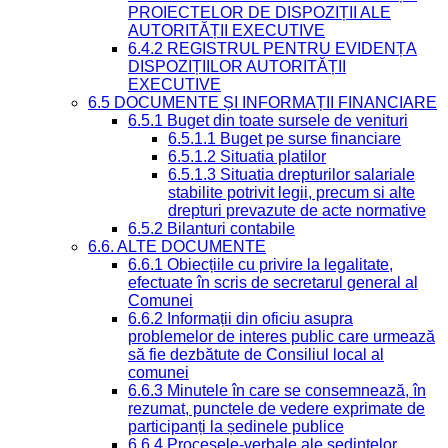
PROIECTELOR DE DISPOZIȚII ALE
AUTORITĂȚII EXECUTIVE
6.4.2 REGISTRUL PENTRU EVIDENȚA
DISPOZIȚIILOR AUTORITĂȚII
EXECUTIVE
6.5 DOCUMENTE ȘI INFORMAȚII FINANCIARE
6.5.1 Buget din toate sursele de venituri
6.5.1.1 Buget pe surse financiare
6.5.1.2 Situatia platilor
6.5.1.3 Situatia drepturilor salariale
stabilite potrivit legii, precum si alte
drepturi prevazute de acte normative
6.5.2 Bilanturi contabile
6.6. ALTE DOCUMENTE
6.6.1 Obiecțiile cu privire la legalitate,
efectuate în scris de secretarul general al
Comunei
6.6.2 Informații din oficiu asupra
problemelor de interes public care urmează
să fie dezbătute de Consiliul local al
comunei
6.6.3 Minutele în care se consemnează, în
rezumat, punctele de vedere exprimate de
participanți la ședinele publice
6.6.4 Procesele-verbale ale ședințelor