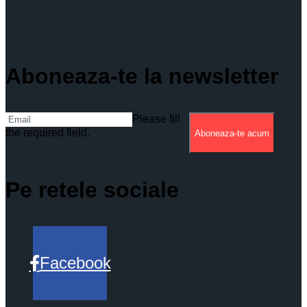
Aboneaza-te la newsletter
Please fill
the required field.
Aboneaza-te acum
Pe retele sociale
Facebook