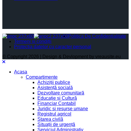
Politica De Confidențialitate
Termeni și condiții
Protectia datelor cu caracter personal
© Copyright 2026 | Design & Devlopment by vreausite.eu
Acasa
Compartimente
Achiziții publice
Asistență socială
Dezvoltare comunitară
Educație și Cultură
Financiar Contabil
Juridic si resurse umane
Registrul agricol
Starea civilă
Situații de urgență
Serviciul Administrativ