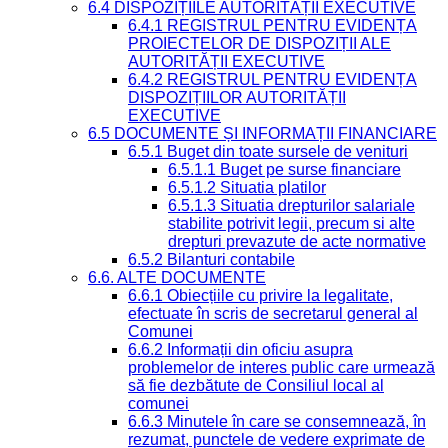
6.4 DISPOZIȚIILE AUTORITĂȚII EXECUTIVE
6.4.1 REGISTRUL PENTRU EVIDENȚA
PROIECTELOR DE DISPOZIȚII ALE
AUTORITĂȚII EXECUTIVE
6.4.2 REGISTRUL PENTRU EVIDENȚA
DISPOZIȚIILOR AUTORITĂȚII
EXECUTIVE
6.5 DOCUMENTE ȘI INFORMAȚII FINANCIARE
6.5.1 Buget din toate sursele de venituri
6.5.1.1 Buget pe surse financiare
6.5.1.2 Situatia platilor
6.5.1.3 Situatia drepturilor salariale
stabilite potrivit legii, precum si alte
drepturi prevazute de acte normative
6.5.2 Bilanturi contabile
6.6. ALTE DOCUMENTE
6.6.1 Obiecțiile cu privire la legalitate,
efectuate în scris de secretarul general al
Comunei
6.6.2 Informații din oficiu asupra
problemelor de interes public care urmează
să fie dezbătute de Consiliul local al
comunei
6.6.3 Minutele în care se consemnează, în
rezumat, punctele de vedere exprimate de