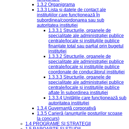
1.3.2 Organigrama
1.3.3 Lista și datele de contact ale
instituțiilor care funcționează în
subordinea/coordonarea sau sub
autoritatea instituției
1.3.3.1 Structurile, organele de
specialitate ale administrației publice
centrale/locale și instituțiile publice
finanțate total sau parțial prin bugetul
instituției
1.3.3.2 Structurile, organele de
specialitate ale administrației publice
centrale/locale și instituțiile publice
coordonate de conducătorul instituției
1.3.3.3 Structurile, organele de
specialitate ale administrației publice
centrale/locale și instituțiile publice
aflate în subordinea instituției
1.3.3.4 Unitățile care funcționează sub
autoritatea instituției
1.3.4 Guvernanță corporativă
1.3.5 Carieră (anunțurile posturilor scoase
la concurs)
1.4 PROGRAME ȘI STRATEGII
1.5 RAPOARTE ȘI STUDII