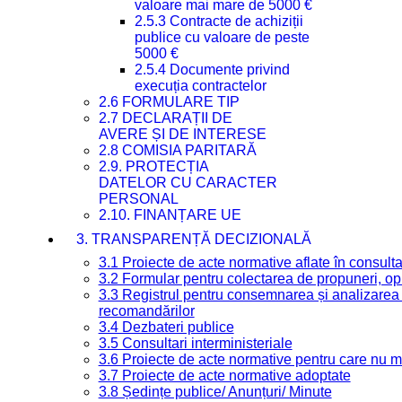
valoare mai mare de 5000 €
2.5.3 Contracte de achiziții
publice cu valoare de peste
5000 €
2.5.4 Documente privind
execuția contractelor
2.6 FORMULARE TIP
2.7 DECLARAȚII DE
AVERE ȘI DE INTERESE
2.8 COMISIA PARITARĂ
2.9. PROTECȚIA
DATELOR CU CARACTER
PERSONAL
2.10. FINANȚARE UE
3. TRANSPARENȚĂ DECIZIONALĂ
3.1 Proiecte de acte normative aflate în consult
3.2 Formular pentru colectarea de propuneri, opi
3.3 Registrul pentru consemnarea și analizarea p
recomandărilor
3.4 Dezbateri publice
3.5 Consultari interministeriale
3.6 Proiecte de acte normative pentru care nu ma
3.7 Proiecte de acte normative adoptate
3.8 Ședințe publice/ Anunțuri/ Minute