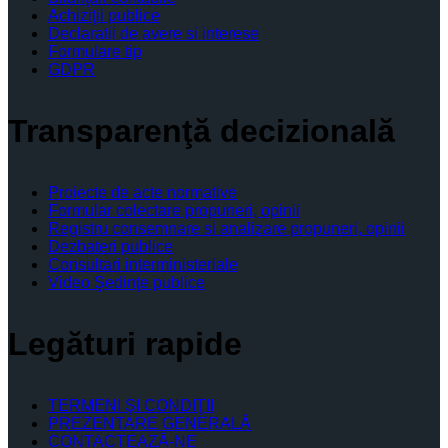
Achiziţii publice
Declaratii de avere si interese
Formulare tip
GDPR
Transparenţă decizională
Proiecte de acte normative
Formular colectare propuneri, opinii
Registru consemnare si analizare propuneri, opinii
Dezbateri publice
Consultari interministeriale
Video Şedinţe publice
Legături rapide
TERMENI ŞI CONDIŢII
PREZENTARE GENERALĂ
CONTACTEAZĂ-NE