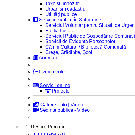
Taxe și impozite
Urbanism cadastru
Utilități publice
Servicii Publice în Subordine
Serviciul Voluntar pentru Situații de Urgen
Poliția Locală
Serviciul Public de Gospodărire Comunal
Servicii de Evidența Persoanelor
Cămin Cultural / Bibliotecă Comunală
Creșe, Grădinițe, Școli
Anunțuri
Evenimente
Servicii online
Proiecte
Galerie Foto | Video
Sedinte publice - Video
1. Despre Primarie
1.1 LEGISLAȚIE