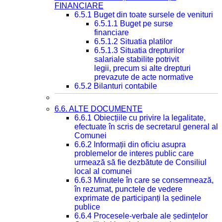
FINANCIARE
6.5.1 Buget din toate sursele de venituri
6.5.1.1 Buget pe surse
financiare
6.5.1.2 Situatia platilor
6.5.1.3 Situatia drepturilor
salariale stabilite potrivit
legii, precum si alte drepturi
prevazute de acte normative
6.5.2 Bilanturi contabile
6.6. ALTE DOCUMENTE
6.6.1 Obiecțiile cu privire la legalitate,
efectuate în scris de secretarul general al
Comunei
6.6.2 Informații din oficiu asupra
problemelor de interes public care
urmează să fie dezbătute de Consiliul
local al comunei
6.6.3 Minutele în care se consemnează,
în rezumat, punctele de vedere
exprimate de participanți la ședinele
publice
6.6.4 Procesele-verbale ale ședințelor