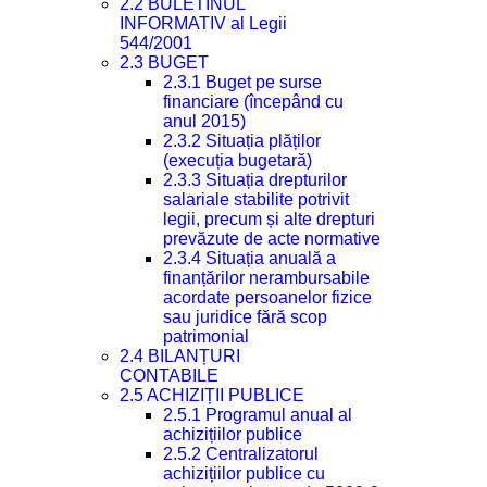
2.2 BULETINUL
INFORMATIV al Legii
544/2001
2.3 BUGET
2.3.1 Buget pe surse
financiare (începând cu
anul 2015)
2.3.2 Situația plăților
(execuția bugetară)
2.3.3 Situația drepturilor
salariale stabilite potrivit
legii, precum și alte drepturi
prevăzute de acte normative
2.3.4 Situația anuală a
finanțărilor nerambursabile
acordate persoanelor fizice
sau juridice fără scop
patrimonial
2.4 BILANȚURI
CONTABILE
2.5 ACHIZIȚII PUBLICE
2.5.1 Programul anual al
achizițiilor publice
2.5.2 Centralizatorul
achizițiilor publice cu