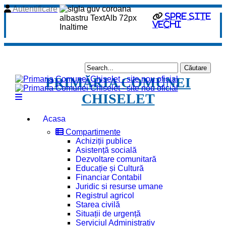
Autentificare
Spre site
vechi
PRIMĂRIA COMUNEI
CHISELET
Acasa
Compartimente
Achiziții publice
Asistență socială
Dezvoltare comunitară
Educație și Cultură
Financiar Contabil
Juridic si resurse umane
Registrul agricol
Starea civilă
Situații de urgență
Serviciul Administrativ