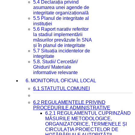
5.4 Declarația privind
asumarea unei agende de
integritate organizațională
5.5 Planul de integritate al
instituției
5.6 Raport narativ referitor
la stadiul implementării
măsurilor prevăzute în SNA
și în planul de integritate
5.7 Situația incidentelor de
integritate
5.8. Studii/ Cercetări/
Ghiduri/ Materiale
informative relevante
6. MONITORUL OFICIAL LOCAL
6.1 STATUTUL COMUNEI
6.2 REGULAMENTELE PRIVIND
PROCEDURILE ADMINISTRATIVE
6.2.1 REGULAMENTUL CUPRINZÂND
MĂSURILE METODOLOGICE,
ORGANIZATORICE, TERMENELE ȘI
CIRCULAȚIA PROIECTELOR DE
HOTĂRÂRI ALE AUTORITĂȚII