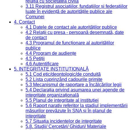
relația cu societatea civilă
3.11 Registrul asociațiilor, fundațiilor și federațiilor
luate în evidență de autoritățile publice ale
Comunei
4. Contact
4.1 Datele de contact ale autorităților publice
4.2 Relații cu presa - persoană desemnată, date
de contact
4.3 Programul de funcționare al autorităților
publice
4.4 Program de audiențe
4.5 Petiții
4.6 Autentificare
5. INTEGRITATE INSTITUȚIONALĂ
5.1 Cod etic/deontologic/de conduită
5.2 Lista cuprinzând cadourile primite
5.3 Mecanismul de raportare a încălcărilor legii
5.4 Declarația privind asumarea unei agende de
integritate organizațională
5.5 Planul de integritate al instituției
5.6 Raport narativ referitor la stadiul implementării
măsurilor prevăzute în SNA și în planul de
integritate
5.7 Situația incidentelor de integritate
5.8. Studii/ Cercetări/ Ghiduri/ Materiale