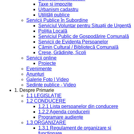
Taxe și impozite
Urbanism cadastru
Utilități publice
Servicii Publice în Subordine
Serviciul Voluntar pentru Situații de Urgență
Poliția Locală
Serviciul Public de Gospodărire Comunală
Servicii de Evidența Persoanelor
Cămin Cultural / Bibliotecă Comunală
Creșe, Grădinițe, Școli
Servicii online
Proiecte
Evenimente
Anunțuri
Galerie Foto | Video
Sedinte publice - Video
1. Despre Primarie
1.1 LEGISLAȚIE
1.2 CONDUCERE
1.2.1 Lista persoanelor din conducere
1.2.2 Agenda conducerii
Programare audiențe
1.3 ORGANIZARE
1.3.1 Regulament de organizare și
funcționare