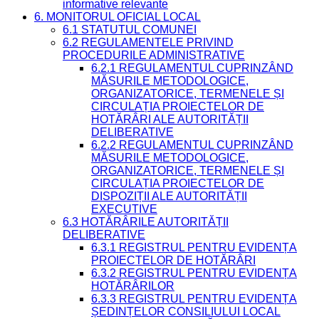
informative relevante
6. MONITORUL OFICIAL LOCAL
6.1 STATUTUL COMUNEI
6.2 REGULAMENTELE PRIVIND
PROCEDURILE ADMINISTRATIVE
6.2.1 REGULAMENTUL CUPRINZÂND
MĂSURILE METODOLOGICE,
ORGANIZATORICE, TERMENELE ȘI
CIRCULAȚIA PROIECTELOR DE
HOTĂRÂRI ALE AUTORITĂȚII
DELIBERATIVE
6.2.2 REGULAMENTUL CUPRINZÂND
MĂSURILE METODOLOGICE,
ORGANIZATORICE, TERMENELE ȘI
CIRCULAȚIA PROIECTELOR DE
DISPOZIȚII ALE AUTORITĂȚII
EXECUTIVE
6.3 HOTĂRÂRILE AUTORITĂȚII
DELIBERATIVE
6.3.1 REGISTRUL PENTRU EVIDENȚA
PROIECTELOR DE HOTĂRÂRI
6.3.2 REGISTRUL PENTRU EVIDENȚA
HOTĂRÂRILOR
6.3.3 REGISTRUL PENTRU EVIDENȚA
ȘEDINȚELOR CONSILIULUI LOCAL