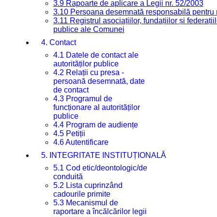
3.9 Rapoarte de aplicare a Legii nr. 52/2003
3.10 Persoana desemnată responsabilă pentru re
3.11 Registrul asociațiilor, fundațiilor și federații
publice ale Comunei
4. Contact
4.1 Datele de contact ale
autorităților publice
4.2 Relații cu presa -
persoană desemnată, date
de contact
4.3 Programul de
funcționare al autorităților
publice
4.4 Program de audiențe
4.5 Petiții
4.6 Autentificare
5. INTEGRITATE INSTITUȚIONALĂ
5.1 Cod etic/deontologic/de
conduită
5.2 Lista cuprinzând
cadourile primite
5.3 Mecanismul de
raportare a încălcărilor legii