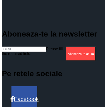
Aboneaza-te la newsletter
Please fill
the required field.
Aboneaza-te acum
Pe retele sociale
Facebook