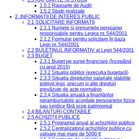
1.5.1 Rapoarte de Audit
1.5.2 Studii realizate
2. INFORMAȚII DE INTERES PUBLIC
2.1 SOLICITARE INFORMAȚII
2.1.1 Numele și prenumele persoanei
responsabile pentru Legea nr. 544/2001
2.1.2 Formular pentru solicitare în baza
Legii nr. 544/2001
2.2 BULETINUL INFORMATIV al Legii 544/2001
2.3 BUGET
2.3.1 Buget pe surse financiare (începând
cu anul 2015)
2.3.2 Situația plăților (execuția bugetară)
2.3.3 Situația drepturilor salariale stabilite
potrivit legii, precum și alte drepturi
prevăzute de acte normative
2.3.4 Situația anuală a finanțărilor
nerambursabile acordate persoanelor fizice
sau juridice fără scop patrimonial
2.4 BILANȚURI CONTABILE
2.5 ACHIZIȚII PUBLICE
2.5.1 Programul anual al achizițiilor publice
2.5.2 Centralizatorul achizițiilor publice cu
valoare mai mare de 5000 €