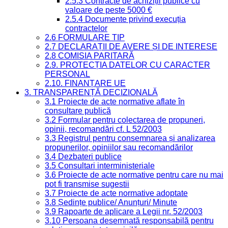
2.5.3 Contracte de achiziții publice cu
valoare de peste 5000 €
2.5.4 Documente privind execuția
contractelor
2.6 FORMULARE TIP
2.7 DECLARAȚII DE AVERE ȘI DE INTERESE
2.8 COMISIA PARITARĂ
2.9. PROTECȚIA DATELOR CU CARACTER
PERSONAL
2.10. FINANȚARE UE
3. TRANSPARENȚĂ DECIZIONALĂ
3.1 Proiecte de acte normative aflate în
consultare publică
3.2 Formular pentru colectarea de propuneri,
opinii, recomandări cf. L 52/2003
3.3 Registrul pentru consemnarea și analizarea
propunerilor, opiniilor sau recomandărilor
3.4 Dezbateri publice
3.5 Consultari interministeriale
3.6 Proiecte de acte normative pentru care nu mai
pot fi transmise sugestii
3.7 Proiecte de acte normative adoptate
3.8 Ședințe publice/ Anunțuri/ Minute
3.9 Rapoarte de aplicare a Legii nr. 52/2003
3.10 Persoana desemnată responsabilă pentru