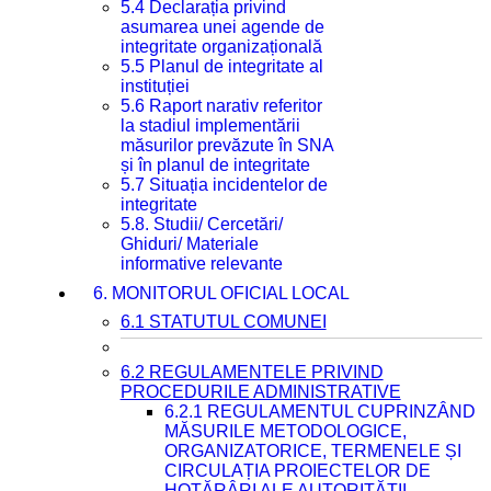
5.4 Declarația privind
asumarea unei agende de
integritate organizațională
5.5 Planul de integritate al
instituției
5.6 Raport narativ referitor
la stadiul implementării
măsurilor prevăzute în SNA
și în planul de integritate
5.7 Situația incidentelor de
integritate
5.8. Studii/ Cercetări/
Ghiduri/ Materiale
informative relevante
6. MONITORUL OFICIAL LOCAL
6.1 STATUTUL COMUNEI
6.2 REGULAMENTELE PRIVIND
PROCEDURILE ADMINISTRATIVE
6.2.1 REGULAMENTUL CUPRINZÂND
MĂSURILE METODOLOGICE,
ORGANIZATORICE, TERMENELE ȘI
CIRCULAȚIA PROIECTELOR DE
HOTĂRÂRI ALE AUTORITĂȚII