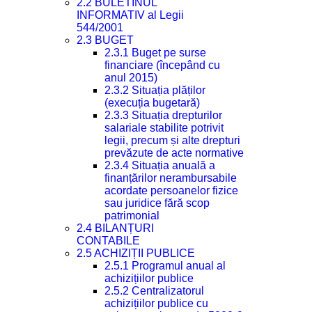
2.2 BULETINUL
INFORMATIV al Legii
544/2001
2.3 BUGET
2.3.1 Buget pe surse
financiare (începând cu
anul 2015)
2.3.2 Situația plăților
(execuția bugetară)
2.3.3 Situația drepturilor
salariale stabilite potrivit
legii, precum și alte drepturi
prevăzute de acte normative
2.3.4 Situația anuală a
finanțărilor nerambursabile
acordate persoanelor fizice
sau juridice fără scop
patrimonial
2.4 BILANȚURI
CONTABILE
2.5 ACHIZIȚII PUBLICE
2.5.1 Programul anual al
achizițiilor publice
2.5.2 Centralizatorul
achizițiilor publice cu