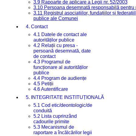
3.9 Rapoarte de aplicare a Legii nr. 52/2003
3.10 Persoana desemnată responsabilă pentru re
3.11 Registrul asociațiilor, fundațiilor și federații
publice ale Comunei
4. Contact
4.1 Datele de contact ale
autorităților publice
4.2 Relații cu presa -
persoană desemnată, date
de contact
4.3 Programul de
funcționare al autorităților
publice
4.4 Program de audiențe
4.5 Petiții
4.6 Autentificare
5. INTEGRITATE INSTITUȚIONALĂ
5.1 Cod etic/deontologic/de
conduită
5.2 Lista cuprinzând
cadourile primite
5.3 Mecanismul de
raportare a încălcărilor legii