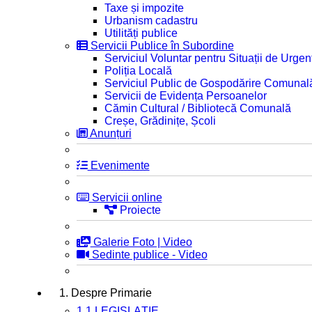
Taxe și impozite
Urbanism cadastru
Utilități publice
Servicii Publice în Subordine
Serviciul Voluntar pentru Situații de Urgen
Poliția Locală
Serviciul Public de Gospodărire Comunal
Servicii de Evidența Persoanelor
Cămin Cultural / Bibliotecă Comunală
Creșe, Grădinițe, Școli
Anunțuri
Evenimente
Servicii online
Proiecte
Galerie Foto | Video
Sedinte publice - Video
1. Despre Primarie
1.1 LEGISLAȚIE