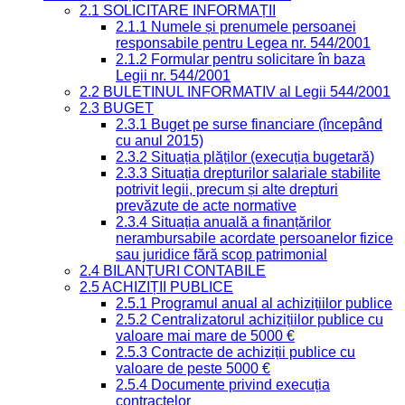
2.1 SOLICITARE INFORMAȚII
2.1.1 Numele și prenumele persoanei
responsabile pentru Legea nr. 544/2001
2.1.2 Formular pentru solicitare în baza
Legii nr. 544/2001
2.2 BULETINUL INFORMATIV al Legii 544/2001
2.3 BUGET
2.3.1 Buget pe surse financiare (începând
cu anul 2015)
2.3.2 Situația plăților (execuția bugetară)
2.3.3 Situația drepturilor salariale stabilite
potrivit legii, precum și alte drepturi
prevăzute de acte normative
2.3.4 Situația anuală a finanțărilor
nerambursabile acordate persoanelor fizice
sau juridice fără scop patrimonial
2.4 BILANȚURI CONTABILE
2.5 ACHIZIȚII PUBLICE
2.5.1 Programul anual al achizițiilor publice
2.5.2 Centralizatorul achizițiilor publice cu
valoare mai mare de 5000 €
2.5.3 Contracte de achiziții publice cu
valoare de peste 5000 €
2.5.4 Documente privind execuția
contractelor