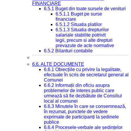
FINANCIARE
6.5.1 Buget din toate sursele de venituri
6.5.1.1 Buget pe surse
financiare
6.5.1.2 Situatia platilor
6.5.1.3 Situatia drepturilor
salariale stabilite potrivit
legii, precum si alte drepturi
prevazute de acte normative
6.5.2 Bilanturi contabile
6.6. ALTE DOCUMENTE
6.6.1 Obiecțiile cu privire la legalitate,
efectuate în scris de secretarul general al
Comunei
6.6.2 Informații din oficiu asupra
problemelor de interes public care
urmează să fie dezbătute de Consiliul
local al comunei
6.6.3 Minutele în care se consemnează,
în rezumat, punctele de vedere
exprimate de participanți la ședinele
publice
6.6.4 Procesele-verbale ale ședințelor