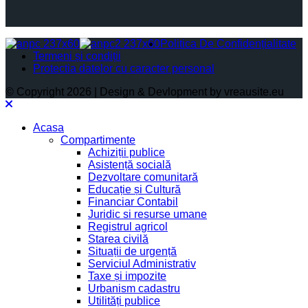
Politica De Confidențialitate
Termeni și condiții
Protectia datelor cu caracter personal
© Copyright 2026 | Design & Devlopment by vreausite.eu
Acasa
Compartimente
Achiziții publice
Asistență socială
Dezvoltare comunitară
Educație și Cultură
Financiar Contabil
Juridic si resurse umane
Registrul agricol
Starea civilă
Situații de urgență
Serviciul Administrativ
Taxe și impozite
Urbanism cadastru
Utilități publice