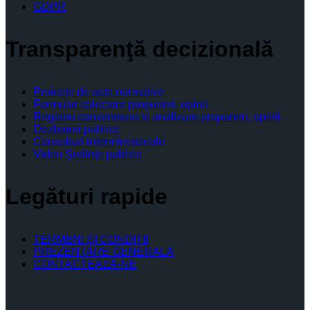
GDPR
Transparenţă decizională
Proiecte de acte normative
Formular colectare propuneri, opinii
Registru consemnare si analizare propuneri, opinii
Dezbateri publice
Consultari interministeriale
Video Şedinţe publice
Legături rapide
TERMENI ŞI CONDIŢII
PREZENTARE GENERALĂ
CONTACTEAZĂ-NE