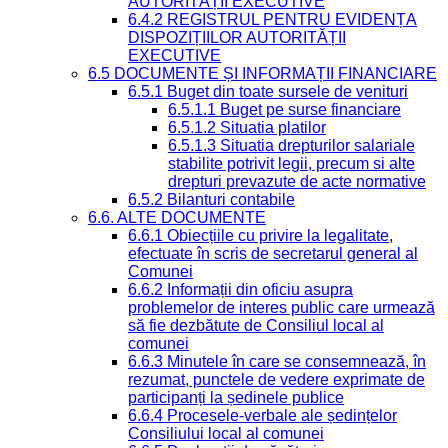
AUTORITĂȚII EXECUTIVE
6.4.2 REGISTRUL PENTRU EVIDENȚA
DISPOZIȚIILOR AUTORITĂȚII
EXECUTIVE
6.5 DOCUMENTE ȘI INFORMAȚII FINANCIARE
6.5.1 Buget din toate sursele de venituri
6.5.1.1 Buget pe surse financiare
6.5.1.2 Situatia platilor
6.5.1.3 Situatia drepturilor salariale
stabilite potrivit legii, precum si alte
drepturi prevazute de acte normative
6.5.2 Bilanturi contabile
6.6. ALTE DOCUMENTE
6.6.1 Obiecțiile cu privire la legalitate,
efectuate în scris de secretarul general al
Comunei
6.6.2 Informații din oficiu asupra
problemelor de interes public care urmează
să fie dezbătute de Consiliul local al
comunei
6.6.3 Minutele în care se consemnează, în
rezumat, punctele de vedere exprimate de
participanți la ședinele publice
6.6.4 Procesele-verbale ale ședințelor
Consiliului local al comunei