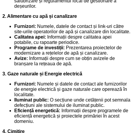
salubrizare și regulamentul local de gestionare a
deșeurilor.
2. Alimentare cu apă și canalizare
Furnizori:
Numele, datele de contact și link-uri către
site-urile operatorilor de apă și canalizare din localitate.
Calitatea apei:
Informații despre calitatea apei
potabile, cu rapoarte periodice.
Programe de investiții:
Prezentarea proiectelor de
modernizare a rețelelor de apă și canalizare.
Avize:
Informații despre cum se obțin avizele de
branșare la rețeaua de apă.
3. Gaze naturale și Energie electrică
Furnizori:
Numele și datele de contact ale furnizorilor
de energie electrică și gaze naturale care operează în
localitate.
Iluminat public:
O secțiune unde cetățenii pot semnala
defecțiuni ale sistemului de iluminat public.
Eficiență energetică:
Informații despre programele de
eficiență energetică și proiectele primăriei în acest
domeniu.
4. Cimitire