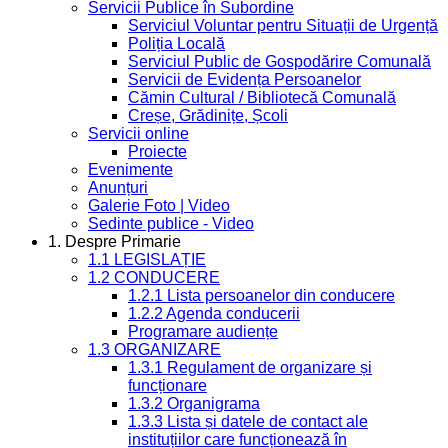
Servicii Publice în Subordine
Serviciul Voluntar pentru Situații de Urgență
Poliția Locală
Serviciul Public de Gospodărire Comunală
Servicii de Evidența Persoanelor
Cămin Cultural / Bibliotecă Comunală
Creșe, Grădinițe, Școli
Servicii online
Proiecte
Evenimente
Anunțuri
Galerie Foto | Video
Sedinte publice - Video
1. Despre Primarie
1.1 LEGISLAȚIE
1.2 CONDUCERE
1.2.1 Lista persoanelor din conducere
1.2.2 Agenda conducerii
Programare audiențe
1.3 ORGANIZARE
1.3.1 Regulament de organizare și
funcționare
1.3.2 Organigrama
1.3.3 Lista și datele de contact ale
instituțiilor care funcționează în