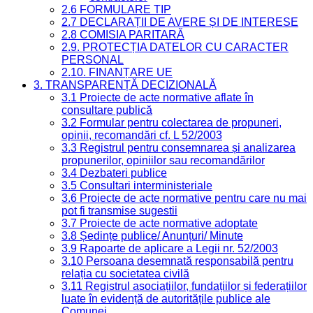
2.6 FORMULARE TIP
2.7 DECLARAȚII DE AVERE ȘI DE INTERESE
2.8 COMISIA PARITARĂ
2.9. PROTECȚIA DATELOR CU CARACTER
PERSONAL
2.10. FINANȚARE UE
3. TRANSPARENȚĂ DECIZIONALĂ
3.1 Proiecte de acte normative aflate în
consultare publică
3.2 Formular pentru colectarea de propuneri,
opinii, recomandări cf. L 52/2003
3.3 Registrul pentru consemnarea și analizarea
propunerilor, opiniilor sau recomandărilor
3.4 Dezbateri publice
3.5 Consultari interministeriale
3.6 Proiecte de acte normative pentru care nu mai
pot fi transmise sugestii
3.7 Proiecte de acte normative adoptate
3.8 Ședințe publice/ Anunțuri/ Minute
3.9 Rapoarte de aplicare a Legii nr. 52/2003
3.10 Persoana desemnată responsabilă pentru
relația cu societatea civilă
3.11 Registrul asociațiilor, fundațiilor și federațiilor
luate în evidență de autoritățile publice ale
Comunei