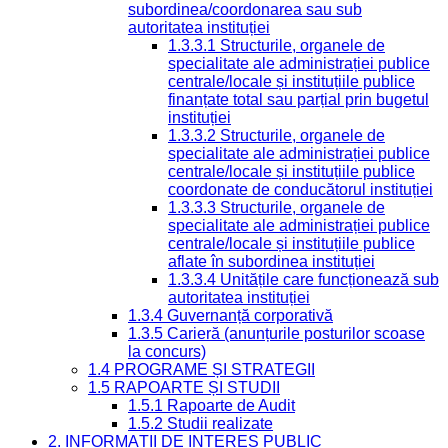
subordinea/coordonarea sau sub
autoritatea instituției
1.3.3.1 Structurile, organele de
specialitate ale administrației publice
centrale/locale și instituțiile publice
finanțate total sau parțial prin bugetul
instituției
1.3.3.2 Structurile, organele de
specialitate ale administrației publice
centrale/locale și instituțiile publice
coordonate de conducătorul instituției
1.3.3.3 Structurile, organele de
specialitate ale administrației publice
centrale/locale și instituțiile publice
aflate în subordinea instituției
1.3.3.4 Unitățile care funcționează sub
autoritatea instituției
1.3.4 Guvernanță corporativă
1.3.5 Carieră (anunțurile posturilor scoase
la concurs)
1.4 PROGRAME ȘI STRATEGII
1.5 RAPOARTE ȘI STUDII
1.5.1 Rapoarte de Audit
1.5.2 Studii realizate
2. INFORMAȚII DE INTERES PUBLIC