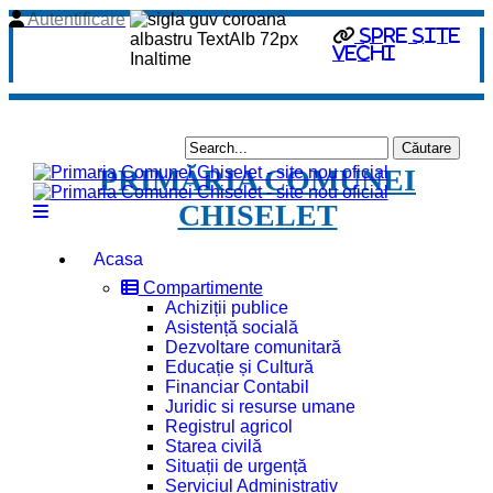
Autentificare
Spre site
vechi
PRIMĂRIA COMUNEI
CHISELET
Acasa
Compartimente
Achiziții publice
Asistență socială
Dezvoltare comunitară
Educație și Cultură
Financiar Contabil
Juridic si resurse umane
Registrul agricol
Starea civilă
Situații de urgență
Serviciul Administrativ