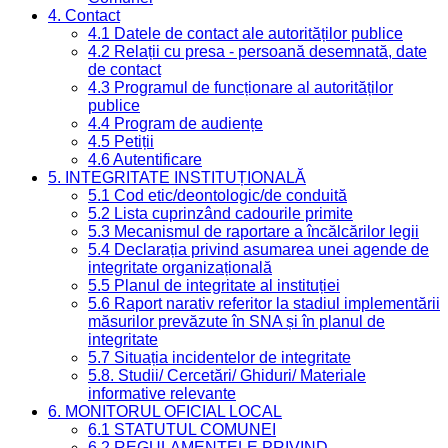
4. Contact
4.1 Datele de contact ale autorităților publice
4.2 Relații cu presa - persoană desemnată, date
de contact
4.3 Programul de funcționare al autorităților
publice
4.4 Program de audiențe
4.5 Petiții
4.6 Autentificare
5. INTEGRITATE INSTITUȚIONALĂ
5.1 Cod etic/deontologic/de conduită
5.2 Lista cuprinzând cadourile primite
5.3 Mecanismul de raportare a încălcărilor legii
5.4 Declarația privind asumarea unei agende de
integritate organizațională
5.5 Planul de integritate al instituției
5.6 Raport narativ referitor la stadiul implementării
măsurilor prevăzute în SNA și în planul de
integritate
5.7 Situația incidentelor de integritate
5.8. Studii/ Cercetări/ Ghiduri/ Materiale
informative relevante
6. MONITORUL OFICIAL LOCAL
6.1 STATUTUL COMUNEI
6.2 REGULAMENTELE PRIVIND