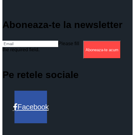
Aboneaza-te la newsletter
Please fill
the required field.
Aboneaza-te acum
Pe retele sociale
Facebook