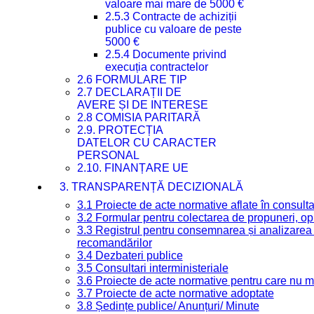
valoare mai mare de 5000 €
2.5.3 Contracte de achiziții
publice cu valoare de peste
5000 €
2.5.4 Documente privind
execuția contractelor
2.6 FORMULARE TIP
2.7 DECLARAȚII DE
AVERE ȘI DE INTERESE
2.8 COMISIA PARITARĂ
2.9. PROTECȚIA
DATELOR CU CARACTER
PERSONAL
2.10. FINANȚARE UE
3. TRANSPARENȚĂ DECIZIONALĂ
3.1 Proiecte de acte normative aflate în consult
3.2 Formular pentru colectarea de propuneri, opi
3.3 Registrul pentru consemnarea și analizarea p
recomandărilor
3.4 Dezbateri publice
3.5 Consultari interministeriale
3.6 Proiecte de acte normative pentru care nu ma
3.7 Proiecte de acte normative adoptate
3.8 Ședințe publice/ Anunțuri/ Minute