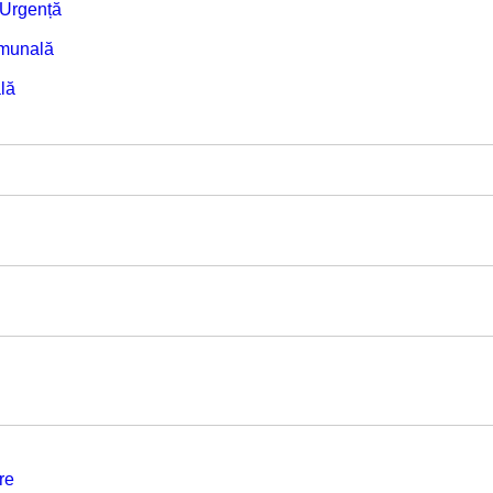
e Urgență
omunală
lă
re