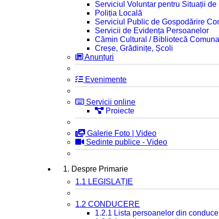
Serviciul Voluntar pentru Situații d
Poliția Locală
Serviciul Public de Gospodărire C
Servicii de Evidența Persoanelor
Cămin Cultural / Bibliotecă Comuna
Creșe, Grădinițe, Școli
Anunțuri
Evenimente
Servicii online
Proiecte
Galerie Foto | Video
Sedinte publice - Video
1. Despre Primarie
1.1 LEGISLAȚIE
1.2 CONDUCERE
1.2.1 Lista persoanelor din conduce