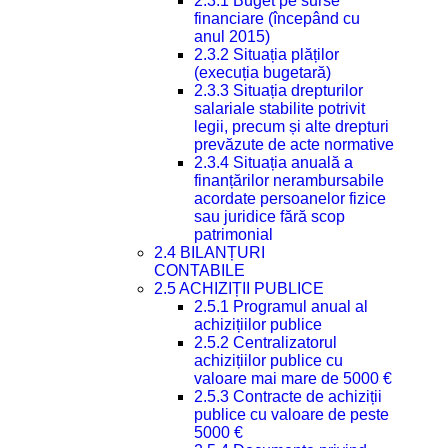
2.3.1 Buget pe surse
financiare (începând cu
anul 2015)
2.3.2 Situația plăților
(execuția bugetară)
2.3.3 Situația drepturilor
salariale stabilite potrivit
legii, precum și alte drepturi
prevăzute de acte normative
2.3.4 Situația anuală a
finanțărilor nerambursabile
acordate persoanelor fizice
sau juridice fără scop
patrimonial
2.4 BILANȚURI
CONTABILE
2.5 ACHIZIȚII PUBLICE
2.5.1 Programul anual al
achizițiilor publice
2.5.2 Centralizatorul
achizițiilor publice cu
valoare mai mare de 5000 €
2.5.3 Contracte de achiziții
publice cu valoare de peste
5000 €