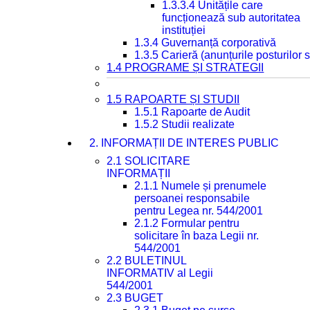
1.3.3.4 Unitățile care
funcționează sub autoritatea
instituției
1.3.4 Guvernanță corporativă
1.3.5 Carieră (anunțurile posturilor
1.4 PROGRAME ȘI STRATEGII
1.5 RAPOARTE ȘI STUDII
1.5.1 Rapoarte de Audit
1.5.2 Studii realizate
2. INFORMAȚII DE INTERES PUBLIC
2.1 SOLICITARE
INFORMAȚII
2.1.1 Numele și prenumele
persoanei responsabile
pentru Legea nr. 544/2001
2.1.2 Formular pentru
solicitare în baza Legii nr.
544/2001
2.2 BULETINUL
INFORMATIV al Legii
544/2001
2.3 BUGET