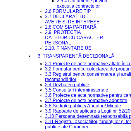
2.5.4 Documente privind
execuția contractelor
2.6 FORMULARE TIP
2.7 DECLARAȚII DE
AVERE ȘI DE INTERESE
2.8 COMISIA PARITARĂ
2.9. PROTECȚIA
DATELOR CU CARACTER
PERSONAL
2.10. FINANȚARE UE
3. TRANSPARENȚĂ DECIZIONALĂ
3.1 Proiecte de acte normative aflate în c
3.2 Formular pentru colectarea de propune
3.3 Registrul pentru consemnarea și anali
recomandărilor
3.4 Dezbateri publice
3.5 Consultari interministeriale
3.6 Proiecte de acte normative pentru care
3.7 Proiecte de acte normative adoptate
3.8 Ședințe publice/ Anunțuri/ Minute
3.9 Rapoarte de aplicare a Legii nr. 52/2
3.10 Persoana desemnată responsabilă pen
3.11 Registrul asociațiilor, fundațiilor și fe
publice ale Comunei