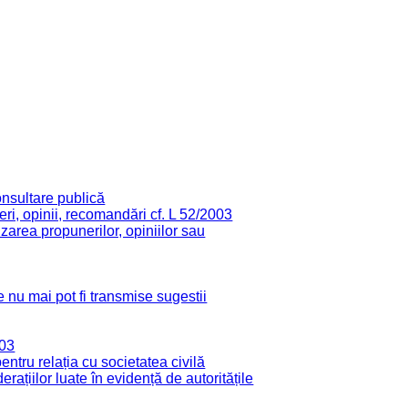
onsultare publică
ri, opinii, recomandări cf. L 52/2003
zarea propunerilor, opiniilor sau
 nu mai pot fi transmise sugestii
003
tru relația cu societatea civilă
derațiilor luate în evidență de autoritățile