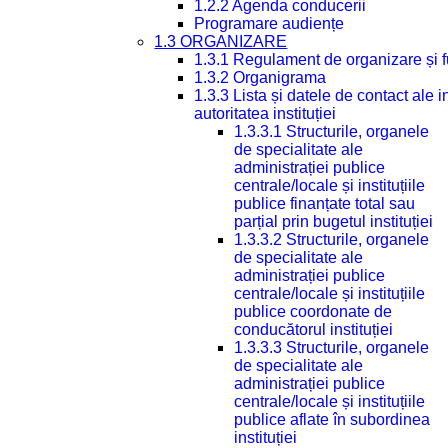
1.2.2 Agenda conducerii
Programare audiențe
1.3 ORGANIZARE
1.3.1 Regulament de organizare și 
1.3.2 Organigrama
1.3.3 Lista și datele de contact ale
autoritatea instituției
1.3.3.1 Structurile, organele
de specialitate ale
administrației publice
centrale/locale și instituțiile
publice finanțate total sau
parțial prin bugetul instituției
1.3.3.2 Structurile, organele
de specialitate ale
administrației publice
centrale/locale și instituțiile
publice coordonate de
conducătorul instituției
1.3.3.3 Structurile, organele
de specialitate ale
administrației publice
centrale/locale și instituțiile
publice aflate în subordinea
instituției