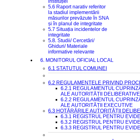
instituției
5.6 Raport narativ referitor
la stadiul implementării
măsurilor prevăzute în SNA
și în planul de integritate
5.7 Situația incidentelor de
integritate
5.8. Studii/ Cercetări/
Ghiduri/ Materiale
informative relevante
6. MONITORUL OFICIAL LOCAL
6.1 STATUTUL COMUNEI
6.2 REGULAMENTELE PRIVIND PROC
6.2.1 REGULAMENTUL CUPRINZ
ALE AUTORITĂȚII DELIBERATIV
6.2.2 REGULAMENTUL CUPRINZ
ALE AUTORITĂȚII EXECUTIVE
6.3 HOTĂRÂRILE AUTORITĂȚII DELIB
6.3.1 REGISTRUL PENTRU EVI
6.3.2 REGISTRUL PENTRU EVI
6.3.3 REGISTRUL PENTRU EVID