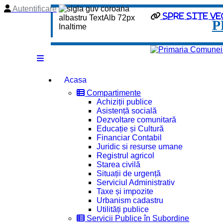
Autentificare
Spre site ve
P
Acasa
Compartimente
Achiziții publice
Asistență socială
Dezvoltare comunitară
Educație și Cultură
Financiar Contabil
Juridic si resurse umane
Registrul agricol
Starea civilă
Situații de urgență
Serviciul Administrativ
Taxe și impozite
Urbanism cadastru
Utilități publice
Servicii Publice în Subordine