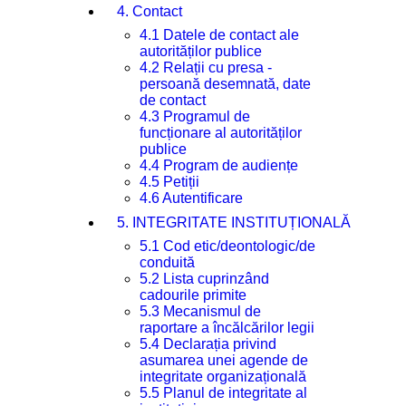
4. Contact
4.1 Datele de contact ale
autorităților publice
4.2 Relații cu presa -
persoană desemnată, date
de contact
4.3 Programul de
funcționare al autorităților
publice
4.4 Program de audiențe
4.5 Petiții
4.6 Autentificare
5. INTEGRITATE INSTITUȚIONALĂ
5.1 Cod etic/deontologic/de
conduită
5.2 Lista cuprinzând
cadourile primite
5.3 Mecanismul de
raportare a încălcărilor legii
5.4 Declarația privind
asumarea unei agende de
integritate organizațională
5.5 Planul de integritate al