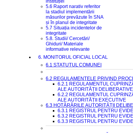
instituției
5.6 Raport narativ referitor
la stadiul implementării
măsurilor prevăzute în SNA
și în planul de integritate
5.7 Situația incidentelor de
integritate
5.8. Studii/ Cercetări/
Ghiduri/ Materiale
informative relevante
6. MONITORUL OFICIAL LOCAL
6.1 STATUTUL COMUNEI
6.2 REGULAMENTELE PRIVIND PROC
6.2.1 REGULAMENTUL CUPRINZ
ALE AUTORITĂȚII DELIBERATIV
6.2.2 REGULAMENTUL CUPRINZ
ALE AUTORITĂȚII EXECUTIVE
6.3 HOTĂRÂRILE AUTORITĂȚII DELIB
6.3.1 REGISTRUL PENTRU EVI
6.3.2 REGISTRUL PENTRU EVI
6.3.3 REGISTRUL PENTRU EVID