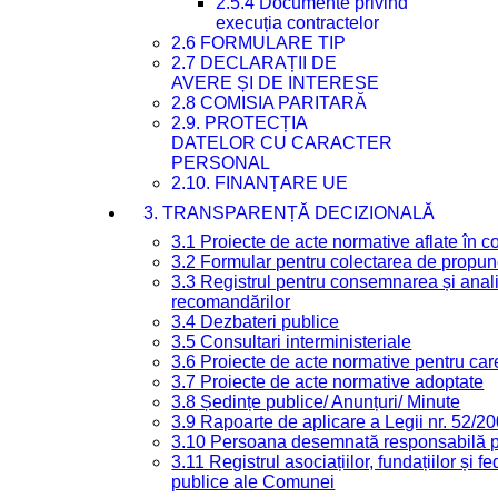
2.5.4 Documente privind
execuția contractelor
2.6 FORMULARE TIP
2.7 DECLARAȚII DE
AVERE ȘI DE INTERESE
2.8 COMISIA PARITARĂ
2.9. PROTECȚIA
DATELOR CU CARACTER
PERSONAL
2.10. FINANȚARE UE
3. TRANSPARENȚĂ DECIZIONALĂ
3.1 Proiecte de acte normative aflate în c
3.2 Formular pentru colectarea de propune
3.3 Registrul pentru consemnarea și anali
recomandărilor
3.4 Dezbateri publice
3.5 Consultari interministeriale
3.6 Proiecte de acte normative pentru care
3.7 Proiecte de acte normative adoptate
3.8 Ședințe publice/ Anunțuri/ Minute
3.9 Rapoarte de aplicare a Legii nr. 52/2
3.10 Persoana desemnată responsabilă pen
3.11 Registrul asociațiilor, fundațiilor și fe
publice ale Comunei