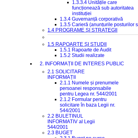
1.3.3.4 Unitățile care
funcționează sub autoritatea
instituției
1.3.4 Guvernanță corporativă
1.3.5 Carieră (anunțurile posturilor
1.4 PROGRAME ȘI STRATEGII
1.5 RAPOARTE ȘI STUDII
1.5.1 Rapoarte de Audit
1.5.2 Studii realizate
2. INFORMAȚII DE INTERES PUBLIC
2.1 SOLICITARE
INFORMAȚII
2.1.1 Numele și prenumele
persoanei responsabile
pentru Legea nr. 544/2001
2.1.2 Formular pentru
solicitare în baza Legii nr.
544/2001
2.2 BULETINUL
INFORMATIV al Legii
544/2001
2.3 BUGET