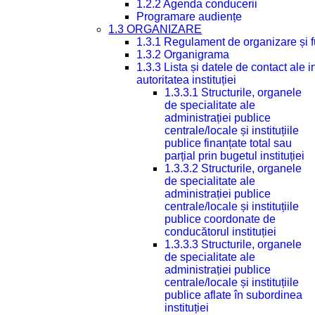
1.2.2 Agenda conducerii
Programare audiențe
1.3 ORGANIZARE
1.3.1 Regulament de organizare și 
1.3.2 Organigrama
1.3.3 Lista și datele de contact ale
autoritatea instituției
1.3.3.1 Structurile, organele
de specialitate ale
administrației publice
centrale/locale și instituțiile
publice finanțate total sau
parțial prin bugetul instituției
1.3.3.2 Structurile, organele
de specialitate ale
administrației publice
centrale/locale și instituțiile
publice coordonate de
conducătorul instituției
1.3.3.3 Structurile, organele
de specialitate ale
administrației publice
centrale/locale și instituțiile
publice aflate în subordinea
instituției