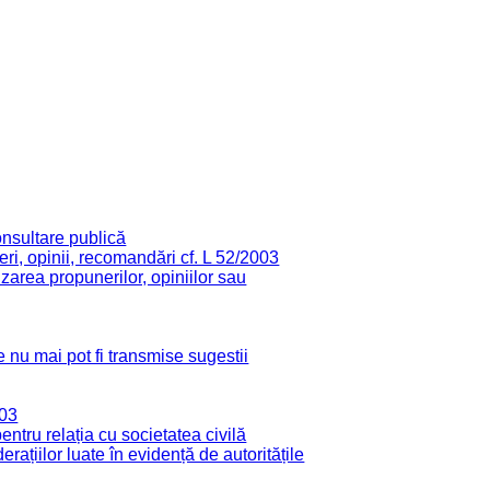
onsultare publică
ri, opinii, recomandări cf. L 52/2003
zarea propunerilor, opiniilor sau
 nu mai pot fi transmise sugestii
003
tru relația cu societatea civilă
derațiilor luate în evidență de autoritățile