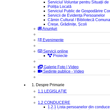
Serviciul Voluntar pentru Situații d
Poliția Locală
Serviciul Public de Gospodărire C
Servicii de Evidența Persoanelor
Cămin Cultural / Bibliotecă Comuna
Creșe, Grădinițe, Școli
Anunțuri
Evenimente
Servicii online
Proiecte
Galerie Foto | Video
Sedinte publice - Video
1. Despre Primarie
1.1 LEGISLAȚIE
1.2 CONDUCERE
1.2.1 Lista persoanelor din conduce