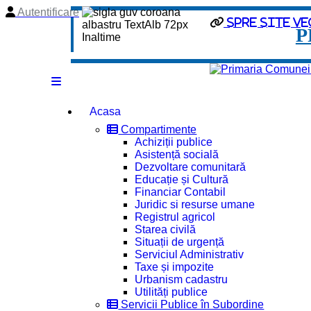
Autentificare
Spre site ve
P
Acasa
Compartimente
Achiziții publice
Asistență socială
Dezvoltare comunitară
Educație și Cultură
Financiar Contabil
Juridic si resurse umane
Registrul agricol
Starea civilă
Situații de urgență
Serviciul Administrativ
Taxe și impozite
Urbanism cadastru
Utilități publice
Servicii Publice în Subordine