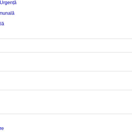
e Urgență
omunală
lă
re