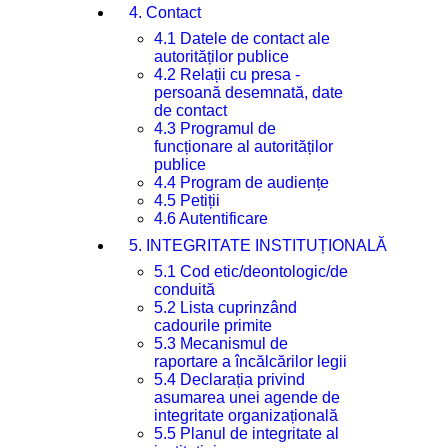
4. Contact
4.1 Datele de contact ale
autorităților publice
4.2 Relații cu presa -
persoană desemnată, date
de contact
4.3 Programul de
funcționare al autorităților
publice
4.4 Program de audiențe
4.5 Petiții
4.6 Autentificare
5. INTEGRITATE INSTITUȚIONALĂ
5.1 Cod etic/deontologic/de
conduită
5.2 Lista cuprinzând
cadourile primite
5.3 Mecanismul de
raportare a încălcărilor legii
5.4 Declarația privind
asumarea unei agende de
integritate organizațională
5.5 Planul de integritate al