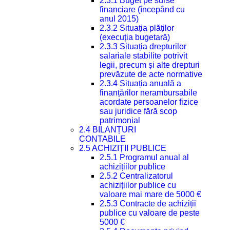
2.3.1 Buget pe surse
financiare (începând cu
anul 2015)
2.3.2 Situația plăților
(execuția bugetară)
2.3.3 Situația drepturilor
salariale stabilite potrivit
legii, precum și alte drepturi
prevăzute de acte normative
2.3.4 Situația anuală a
finanțărilor nerambursabile
acordate persoanelor fizice
sau juridice fără scop
patrimonial
2.4 BILANȚURI
CONTABILE
2.5 ACHIZIȚII PUBLICE
2.5.1 Programul anual al
achizițiilor publice
2.5.2 Centralizatorul
achizițiilor publice cu
valoare mai mare de 5000 €
2.5.3 Contracte de achiziții
publice cu valoare de peste
5000 €