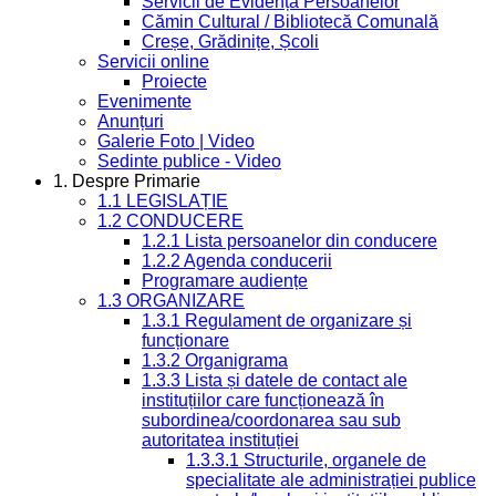
Servicii de Evidența Persoanelor
Cămin Cultural / Bibliotecă Comunală
Creșe, Grădinițe, Școli
Servicii online
Proiecte
Evenimente
Anunțuri
Galerie Foto | Video
Sedinte publice - Video
1. Despre Primarie
1.1 LEGISLAȚIE
1.2 CONDUCERE
1.2.1 Lista persoanelor din conducere
1.2.2 Agenda conducerii
Programare audiențe
1.3 ORGANIZARE
1.3.1 Regulament de organizare și
funcționare
1.3.2 Organigrama
1.3.3 Lista și datele de contact ale
instituțiilor care funcționează în
subordinea/coordonarea sau sub
autoritatea instituției
1.3.3.1 Structurile, organele de
specialitate ale administrației publice