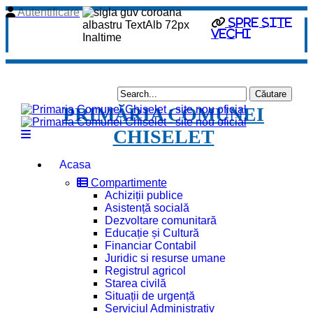
Autentificare
Spre site
vechi
PRIMĂRIA COMUNEI
CHISELET
Acasa
Compartimente
Achiziții publice
Asistență socială
Dezvoltare comunitară
Educație și Cultură
Financiar Contabil
Juridic si resurse umane
Registrul agricol
Starea civilă
Situații de urgență
Serviciul Administrativ