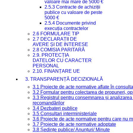
valoare mai mare de 5000 €
2.5.3 Contracte de achiziții
publice cu valoare de peste
5000 €
2.5.4 Documente privind
execuția contractelor
2.6 FORMULARE TIP
2.7 DECLARAȚII DE
AVERE ȘI DE INTERESE
2.8 COMISIA PARITARĂ
2.9. PROTECȚIA
DATELOR CU CARACTER
PERSONAL
2.10. FINANȚARE UE
3. TRANSPARENȚĂ DECIZIONALĂ
3.1 Proiecte de acte normative aflate în consult
3.2 Formular pentru colectarea de propuneri, opi
3.3 Registrul pentru consemnarea și analizarea p
recomandărilor
3.4 Dezbateri publice
3.5 Consultari interministeriale
3.6 Proiecte de acte normative pentru care nu ma
3.7 Proiecte de acte normative adoptate
3.8 Ședințe publice/ Anunțuri/ Minute