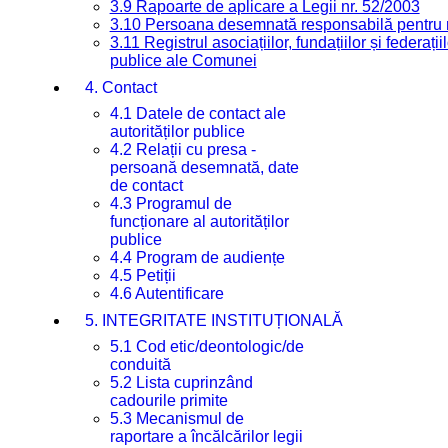
3.9 Rapoarte de aplicare a Legii nr. 52/2003
3.10 Persoana desemnată responsabilă pentru re
3.11 Registrul asociațiilor, fundațiilor și federații
publice ale Comunei
4. Contact
4.1 Datele de contact ale
autorităților publice
4.2 Relații cu presa -
persoană desemnată, date
de contact
4.3 Programul de
funcționare al autorităților
publice
4.4 Program de audiențe
4.5 Petiții
4.6 Autentificare
5. INTEGRITATE INSTITUȚIONALĂ
5.1 Cod etic/deontologic/de
conduită
5.2 Lista cuprinzând
cadourile primite
5.3 Mecanismul de
raportare a încălcărilor legii