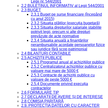
Legii nr. 544/2001
2.2 BULETINUL INFORMATIV al Legii 544/2001
2.3 BUGET
2.3.1 Buget pe surse financiare (începând
cu anul 2015)
2.3.2 Situația plăților (execuția bugetară)
2.3.3 Situația drepturilor salariale stabilite
potrivit legii, precum și alte drepturi
prevăzute de acte normative
2.3.4 Situația anuală a finanțărilor
nerambursabile acordate persoanelor fizice
sau juridice fără scop patrimonial
2.4 BILANȚURI CONTABILE
2.5 ACHIZIȚII PUBLICE
2.5.1 Programul anual al achizițiilor publice
2.5.2 Centralizatorul achizițiilor publice cu
valoare mai mare de 5000 €
2.5.3 Contracte de achiziții publice cu
valoare de peste 5000 €
2.5.4 Documente privind execuția
contractelor
2.6 FORMULARE TIP
2.7 DECLARAȚII DE AVERE ȘI DE INTERESE
2.8 COMISIA PARITARĂ
2.9. PROTECȚIA DATELOR CU CARACTER