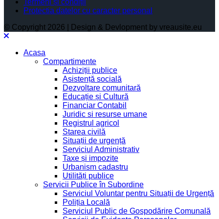
Termeni și condiții
Protectia datelor cu caracter personal
© Copyright 2026 | Design & Devlopment by vreausite.eu
Acasa
Compartimente
Achiziții publice
Asistență socială
Dezvoltare comunitară
Educație și Cultură
Financiar Contabil
Juridic si resurse umane
Registrul agricol
Starea civilă
Situații de urgență
Serviciul Administrativ
Taxe și impozite
Urbanism cadastru
Utilități publice
Servicii Publice în Subordine
Serviciul Voluntar pentru Situații de Urgență
Poliția Locală
Serviciul Public de Gospodărire Comunală