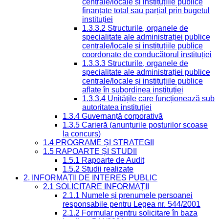
centrale/locale și instituțiile publice
finanțate total sau parțial prin bugetul
instituției
1.3.3.2 Structurile, organele de
specialitate ale administrației publice
centrale/locale și instituțiile publice
coordonate de conducătorul instituției
1.3.3.3 Structurile, organele de
specialitate ale administrației publice
centrale/locale și instituțiile publice
aflate în subordinea instituției
1.3.3.4 Unitățile care funcționează sub
autoritatea instituției
1.3.4 Guvernanță corporativă
1.3.5 Carieră (anunțurile posturilor scoase
la concurs)
1.4 PROGRAME ȘI STRATEGII
1.5 RAPOARTE ȘI STUDII
1.5.1 Rapoarte de Audit
1.5.2 Studii realizate
2. INFORMAȚII DE INTERES PUBLIC
2.1 SOLICITARE INFORMAȚII
2.1.1 Numele și prenumele persoanei
responsabile pentru Legea nr. 544/2001
2.1.2 Formular pentru solicitare în baza