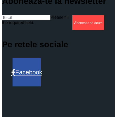
Aboneaza-te la newsletter
Please fill
the required field.
Aboneaza-te acum
Pe retele sociale
Facebook