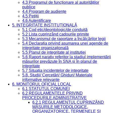
4.3 Programul de funcționare al autorităților
publice
4.4 Program de audiențe
4.5 Petiții
4.6 Autentificare
5. INTEGRITATE INSTITUȚIONALĂ
5.1 Cod etic/deontologic/de conduită
5.2 Lista cuprinzând cadourile primite
5.3 Mecanismul de raportare a încălcărilor legii
5.4 Declarația privind asumarea unei agende de
integritate organizațională
5.5 Planul de integritate al instituției
5.6 Raport narativ referitor la stadiul implementării
măsurilor prevăzute în SNA și în planul de
integritate
5.7 Situația incidentelor de integritate
5.8. Studii/ Cercetări/ Ghiduri/ Materiale
informative relevante
6. MONITORUL OFICIAL LOCAL
6.1 STATUTUL COMUNEI
6.2 REGULAMENTELE PRIVIND
PROCEDURILE ADMINISTRATIVE
6.2.1 REGULAMENTUL CUPRINZÂND
MĂSURILE METODOLOGICE,
ORGANIZATORICE, TERMENELE ȘI