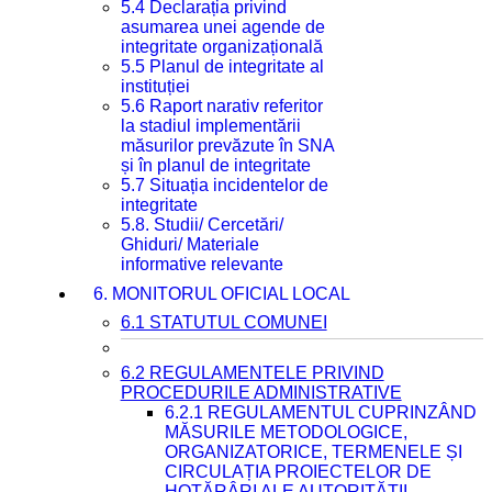
5.4 Declarația privind
asumarea unei agende de
integritate organizațională
5.5 Planul de integritate al
instituției
5.6 Raport narativ referitor
la stadiul implementării
măsurilor prevăzute în SNA
și în planul de integritate
5.7 Situația incidentelor de
integritate
5.8. Studii/ Cercetări/
Ghiduri/ Materiale
informative relevante
6. MONITORUL OFICIAL LOCAL
6.1 STATUTUL COMUNEI
6.2 REGULAMENTELE PRIVIND
PROCEDURILE ADMINISTRATIVE
6.2.1 REGULAMENTUL CUPRINZÂND
MĂSURILE METODOLOGICE,
ORGANIZATORICE, TERMENELE ȘI
CIRCULAȚIA PROIECTELOR DE
HOTĂRÂRI ALE AUTORITĂȚII