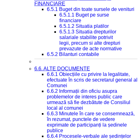
FINANCIARE
6.5.1 Buget din toate sursele de venituri
6.5.1.1 Buget pe surse
financiare
6.5.1.2 Situatia platilor
6.5.1.3 Situatia drepturilor
salariale stabilite potrivit
legii, precum si alte drepturi
prevazute de acte normative
6.5.2 Bilanturi contabile
6.6. ALTE DOCUMENTE
6.6.1 Obiecțiile cu privire la legalitate,
efectuate în scris de secretarul general al
Comunei
6.6.2 Informații din oficiu asupra
problemelor de interes public care
urmează să fie dezbătute de Consiliul
local al comunei
6.6.3 Minutele în care se consemnează,
în rezumat, punctele de vedere
exprimate de participanți la ședinele
publice
6.6.4 Procesele-verbale ale ședințelor