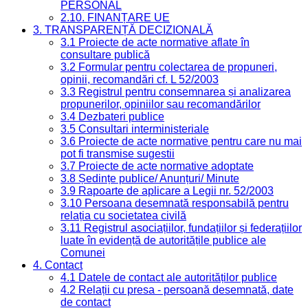
PERSONAL
2.10. FINANȚARE UE
3. TRANSPARENȚĂ DECIZIONALĂ
3.1 Proiecte de acte normative aflate în
consultare publică
3.2 Formular pentru colectarea de propuneri,
opinii, recomandări cf. L 52/2003
3.3 Registrul pentru consemnarea și analizarea
propunerilor, opiniilor sau recomandărilor
3.4 Dezbateri publice
3.5 Consultari interministeriale
3.6 Proiecte de acte normative pentru care nu mai
pot fi transmise sugestii
3.7 Proiecte de acte normative adoptate
3.8 Ședințe publice/ Anunțuri/ Minute
3.9 Rapoarte de aplicare a Legii nr. 52/2003
3.10 Persoana desemnată responsabilă pentru
relația cu societatea civilă
3.11 Registrul asociațiilor, fundațiilor și federațiilor
luate în evidență de autoritățile publice ale
Comunei
4. Contact
4.1 Datele de contact ale autorităților publice
4.2 Relații cu presa - persoană desemnată, date
de contact