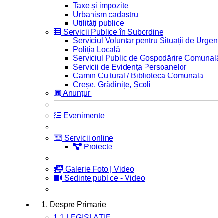
Taxe și impozite
Urbanism cadastru
Utilități publice
Servicii Publice în Subordine
Serviciul Voluntar pentru Situații de Urgen
Poliția Locală
Serviciul Public de Gospodărire Comunal
Servicii de Evidența Persoanelor
Cămin Cultural / Bibliotecă Comunală
Creșe, Grădinițe, Școli
Anunțuri
Evenimente
Servicii online
Proiecte
Galerie Foto | Video
Sedinte publice - Video
1. Despre Primarie
1.1 LEGISLAȚIE