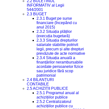
2.2 BULETINUL
INFORMATIV al Legii
544/2001
2.3 BUGET
2.3.1 Buget pe surse
financiare (începând cu
anul 2015)
2.3.2 Situația plăților
(execuția bugetară)
2.3.3 Situația drepturilor
salariale stabilite potrivit
legii, precum și alte drepturi
prevăzute de acte normative
2.3.4 Situația anuală a
finanțărilor nerambursabile
acordate persoanelor fizice
sau juridice fără scop
patrimonial
2.4 BILANȚURI
CONTABILE
2.5 ACHIZIȚII PUBLICE
2.5.1 Programul anual al
achizițiilor publice
2.5.2 Centralizatorul
achizițiilor publice cu