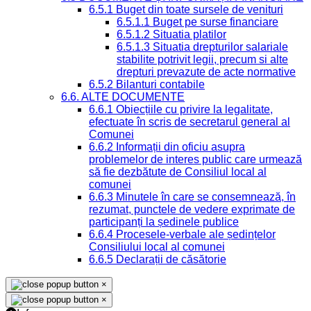
6.5.1 Buget din toate sursele de venituri
6.5.1.1 Buget pe surse financiare
6.5.1.2 Situatia platilor
6.5.1.3 Situatia drepturilor salariale
stabilite potrivit legii, precum si alte
drepturi prevazute de acte normative
6.5.2 Bilanturi contabile
6.6. ALTE DOCUMENTE
6.6.1 Obiecțiile cu privire la legalitate,
efectuate în scris de secretarul general al
Comunei
6.6.2 Informații din oficiu asupra
problemelor de interes public care urmează
să fie dezbătute de Consiliul local al
comunei
6.6.3 Minutele în care se consemnează, în
rezumat, punctele de vedere exprimate de
participanți la ședinele publice
6.6.4 Procesele-verbale ale ședințelor
Consiliului local al comunei
6.6.5 Declarații de căsătorie
×
×