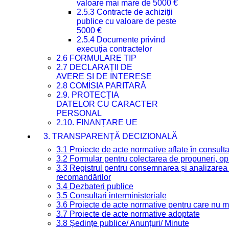
valoare mai mare de 5000 €
2.5.3 Contracte de achiziții
publice cu valoare de peste
5000 €
2.5.4 Documente privind
execuția contractelor
2.6 FORMULARE TIP
2.7 DECLARAȚII DE
AVERE ȘI DE INTERESE
2.8 COMISIA PARITARĂ
2.9. PROTECȚIA
DATELOR CU CARACTER
PERSONAL
2.10. FINANȚARE UE
3. TRANSPARENȚĂ DECIZIONALĂ
3.1 Proiecte de acte normative aflate în consult
3.2 Formular pentru colectarea de propuneri, opi
3.3 Registrul pentru consemnarea și analizarea p
recomandărilor
3.4 Dezbateri publice
3.5 Consultari interministeriale
3.6 Proiecte de acte normative pentru care nu ma
3.7 Proiecte de acte normative adoptate
3.8 Ședințe publice/ Anunțuri/ Minute