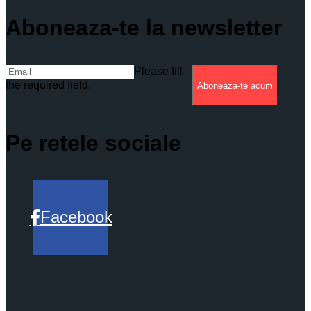
Aboneaza-te la newsletter
Please fill
the required field.
Aboneaza-te acum
Pe retele sociale
Facebook