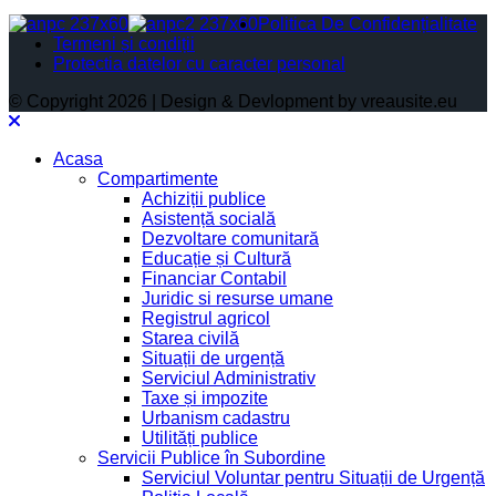
Politica De Confidențialitate
Termeni și condiții
Protectia datelor cu caracter personal
© Copyright 2026 | Design & Devlopment by vreausite.eu
Acasa
Compartimente
Achiziții publice
Asistență socială
Dezvoltare comunitară
Educație și Cultură
Financiar Contabil
Juridic si resurse umane
Registrul agricol
Starea civilă
Situații de urgență
Serviciul Administrativ
Taxe și impozite
Urbanism cadastru
Utilități publice
Servicii Publice în Subordine
Serviciul Voluntar pentru Situații de Urgență