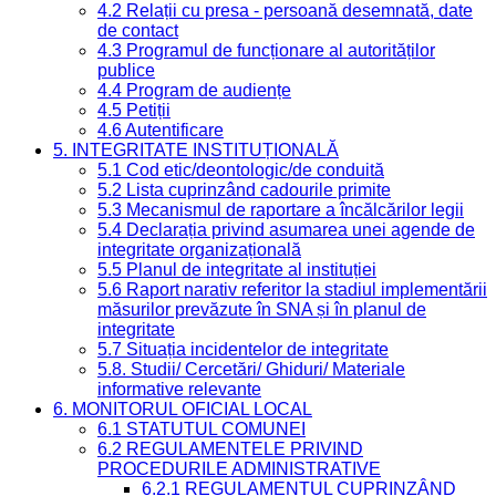
4.2 Relații cu presa - persoană desemnată, date
de contact
4.3 Programul de funcționare al autorităților
publice
4.4 Program de audiențe
4.5 Petiții
4.6 Autentificare
5. INTEGRITATE INSTITUȚIONALĂ
5.1 Cod etic/deontologic/de conduită
5.2 Lista cuprinzând cadourile primite
5.3 Mecanismul de raportare a încălcărilor legii
5.4 Declarația privind asumarea unei agende de
integritate organizațională
5.5 Planul de integritate al instituției
5.6 Raport narativ referitor la stadiul implementării
măsurilor prevăzute în SNA și în planul de
integritate
5.7 Situația incidentelor de integritate
5.8. Studii/ Cercetări/ Ghiduri/ Materiale
informative relevante
6. MONITORUL OFICIAL LOCAL
6.1 STATUTUL COMUNEI
6.2 REGULAMENTELE PRIVIND
PROCEDURILE ADMINISTRATIVE
6.2.1 REGULAMENTUL CUPRINZÂND