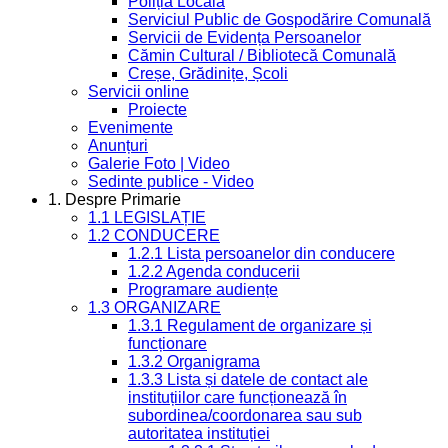
Poliția Locală
Serviciul Public de Gospodărire Comunală
Servicii de Evidența Persoanelor
Cămin Cultural / Bibliotecă Comunală
Creșe, Grădinițe, Școli
Servicii online
Proiecte
Evenimente
Anunțuri
Galerie Foto | Video
Sedinte publice - Video
1. Despre Primarie
1.1 LEGISLAȚIE
1.2 CONDUCERE
1.2.1 Lista persoanelor din conducere
1.2.2 Agenda conducerii
Programare audiențe
1.3 ORGANIZARE
1.3.1 Regulament de organizare și
funcționare
1.3.2 Organigrama
1.3.3 Lista și datele de contact ale
instituțiilor care funcționează în
subordinea/coordonarea sau sub
autoritatea instituției