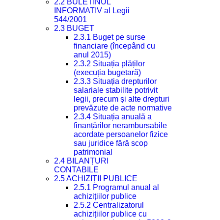
2.2 BULETINUL
INFORMATIV al Legii
544/2001
2.3 BUGET
2.3.1 Buget pe surse
financiare (începând cu
anul 2015)
2.3.2 Situația plăților
(execuția bugetară)
2.3.3 Situația drepturilor
salariale stabilite potrivit
legii, precum și alte drepturi
prevăzute de acte normative
2.3.4 Situația anuală a
finanțărilor nerambursabile
acordate persoanelor fizice
sau juridice fără scop
patrimonial
2.4 BILANȚURI
CONTABILE
2.5 ACHIZIȚII PUBLICE
2.5.1 Programul anual al
achizițiilor publice
2.5.2 Centralizatorul
achizițiilor publice cu