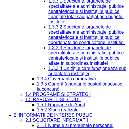
1.3.3.1 Structurile, organele de
specialitate ale administrației publice
centrale/locale și instituțiile publice
finanțate total sau parțial prin bugetul
instituției
1.3.3.2 Structurile, organele de
specialitate ale administrației publice
centrale/locale și instituțiile publice
coordonate de conducătorul instituției
1.3.3.3 Structurile, organele de
specialitate ale administrației publice
centrale/locale și instituțiile publice
aflate în subordinea instituției
1.3.3.4 Unitățile care funcționează sub
autoritatea instituției
1.3.4 Guvernanță corporativă
1.3.5 Carieră (anunțurile posturilor scoase
la concurs)
1.4 PROGRAME ȘI STRATEGII
1.5 RAPOARTE ȘI STUDII
1.5.1 Rapoarte de Audit
1.5.2 Studii realizate
2. INFORMAȚII DE INTERES PUBLIC
2.1 SOLICITARE INFORMAȚII
2.1.1 Numele și prenumele persoanei