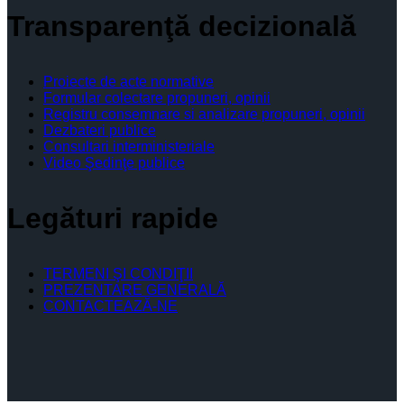
Transparenţă decizională
Proiecte de acte normative
Formular colectare propuneri, opinii
Registru consemnare si analizare propuneri, opinii
Dezbateri publice
Consultari interministeriale
Video Şedinţe publice
Legături rapide
TERMENI ŞI CONDIŢII
PREZENTARE GENERALĂ
CONTACTEAZĂ-NE