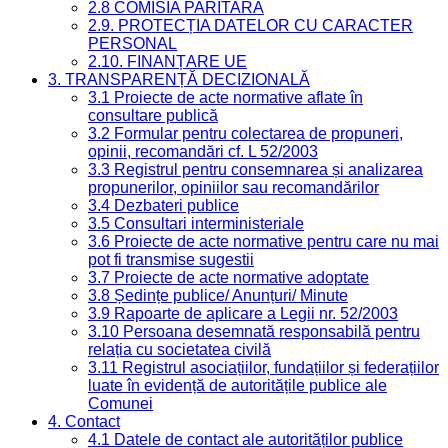
2.8 COMISIA PARITARĂ
2.9. PROTECȚIA DATELOR CU CARACTER
PERSONAL
2.10. FINANȚARE UE
3. TRANSPARENȚĂ DECIZIONALĂ
3.1 Proiecte de acte normative aflate în
consultare publică
3.2 Formular pentru colectarea de propuneri,
opinii, recomandări cf. L 52/2003
3.3 Registrul pentru consemnarea și analizarea
propunerilor, opiniilor sau recomandărilor
3.4 Dezbateri publice
3.5 Consultari interministeriale
3.6 Proiecte de acte normative pentru care nu mai
pot fi transmise sugestii
3.7 Proiecte de acte normative adoptate
3.8 Ședințe publice/ Anunțuri/ Minute
3.9 Rapoarte de aplicare a Legii nr. 52/2003
3.10 Persoana desemnată responsabilă pentru
relația cu societatea civilă
3.11 Registrul asociațiilor, fundațiilor și federațiilor
luate în evidență de autoritățile publice ale
Comunei
4. Contact
4.1 Datele de contact ale autorităților publice