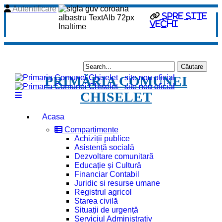
Autentificare
Spre site
vechi
PRIMĂRIA COMUNEI
CHISELET
Acasa
Compartimente
Achiziții publice
Asistență socială
Dezvoltare comunitară
Educație și Cultură
Financiar Contabil
Juridic si resurse umane
Registrul agricol
Starea civilă
Situații de urgență
Serviciul Administrativ