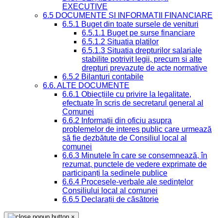
EXECUTIVE
6.5 DOCUMENTE ȘI INFORMAȚII FINANCIARE
6.5.1 Buget din toate sursele de venituri
6.5.1.1 Buget pe surse financiare
6.5.1.2 Situatia platilor
6.5.1.3 Situatia drepturilor salariale
stabilite potrivit legii, precum si alte
drepturi prevazute de acte normative
6.5.2 Bilanturi contabile
6.6. ALTE DOCUMENTE
6.6.1 Obiecțiile cu privire la legalitate,
efectuate în scris de secretarul general al
Comunei
6.6.2 Informații din oficiu asupra
problemelor de interes public care urmează
să fie dezbătute de Consiliul local al
comunei
6.6.3 Minutele în care se consemnează, în
rezumat, punctele de vedere exprimate de
participanți la ședinele publice
6.6.4 Procesele-verbale ale ședințelor
Consiliului local al comunei
6.6.5 Declarații de căsătorie
×