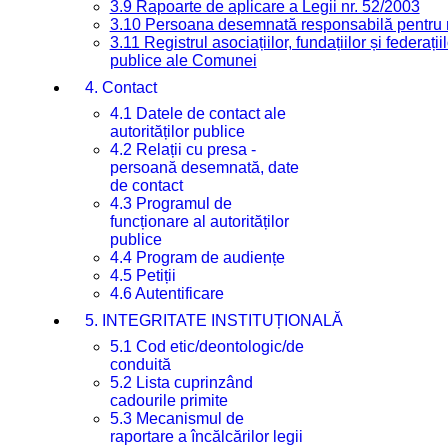
3.9 Rapoarte de aplicare a Legii nr. 52/2003
3.10 Persoana desemnată responsabilă pentru re
3.11 Registrul asociațiilor, fundațiilor și federații
publice ale Comunei
4. Contact
4.1 Datele de contact ale
autorităților publice
4.2 Relații cu presa -
persoană desemnată, date
de contact
4.3 Programul de
funcționare al autorităților
publice
4.4 Program de audiențe
4.5 Petiții
4.6 Autentificare
5. INTEGRITATE INSTITUȚIONALĂ
5.1 Cod etic/deontologic/de
conduită
5.2 Lista cuprinzând
cadourile primite
5.3 Mecanismul de
raportare a încălcărilor legii