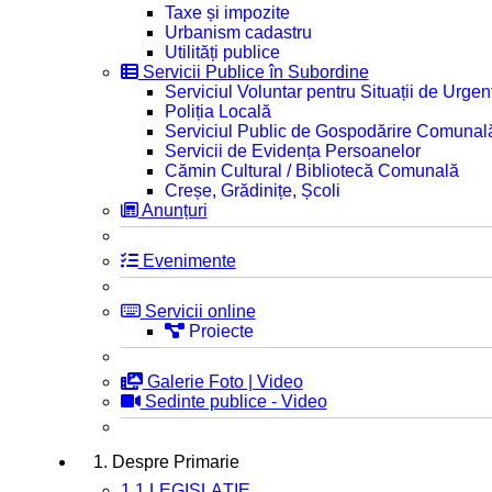
Taxe și impozite
Urbanism cadastru
Utilități publice
Servicii Publice în Subordine
Serviciul Voluntar pentru Situații de Urgen
Poliția Locală
Serviciul Public de Gospodărire Comunal
Servicii de Evidența Persoanelor
Cămin Cultural / Bibliotecă Comunală
Creșe, Grădinițe, Școli
Anunțuri
Evenimente
Servicii online
Proiecte
Galerie Foto | Video
Sedinte publice - Video
1. Despre Primarie
1.1 LEGISLAȚIE