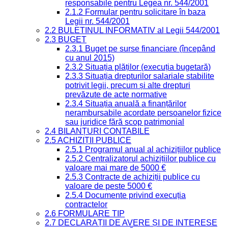
responsabile pentru Legea nr. 544/2001
2.1.2 Formular pentru solicitare în baza
Legii nr. 544/2001
2.2 BULETINUL INFORMATIV al Legii 544/2001
2.3 BUGET
2.3.1 Buget pe surse financiare (începând
cu anul 2015)
2.3.2 Situația plăților (execuția bugetară)
2.3.3 Situația drepturilor salariale stabilite
potrivit legii, precum și alte drepturi
prevăzute de acte normative
2.3.4 Situația anuală a finanțărilor
nerambursabile acordate persoanelor fizice
sau juridice fără scop patrimonial
2.4 BILANȚURI CONTABILE
2.5 ACHIZIȚII PUBLICE
2.5.1 Programul anual al achizițiilor publice
2.5.2 Centralizatorul achizițiilor publice cu
valoare mai mare de 5000 €
2.5.3 Contracte de achiziții publice cu
valoare de peste 5000 €
2.5.4 Documente privind execuția
contractelor
2.6 FORMULARE TIP
2.7 DECLARAȚII DE AVERE ȘI DE INTERESE