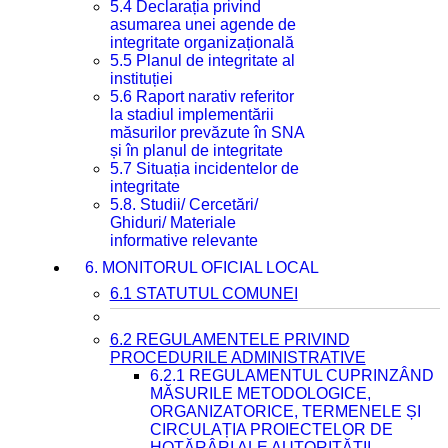
5.4 Declarația privind
asumarea unei agende de
integritate organizațională
5.5 Planul de integritate al
instituției
5.6 Raport narativ referitor
la stadiul implementării
măsurilor prevăzute în SNA
și în planul de integritate
5.7 Situația incidentelor de
integritate
5.8. Studii/ Cercetări/
Ghiduri/ Materiale
informative relevante
6. MONITORUL OFICIAL LOCAL
6.1 STATUTUL COMUNEI
6.2 REGULAMENTELE PRIVIND
PROCEDURILE ADMINISTRATIVE
6.2.1 REGULAMENTUL CUPRINZÂND
MĂSURILE METODOLOGICE,
ORGANIZATORICE, TERMENELE ȘI
CIRCULAȚIA PROIECTELOR DE
HOTĂRÂRI ALE AUTORITĂȚII