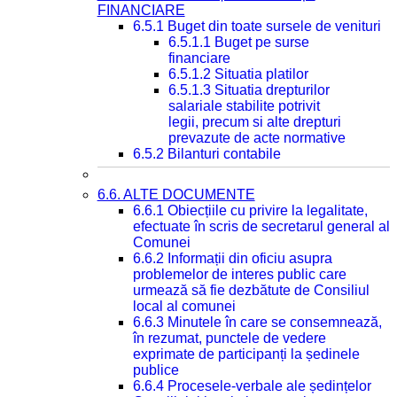
FINANCIARE
6.5.1 Buget din toate sursele de venituri
6.5.1.1 Buget pe surse
financiare
6.5.1.2 Situatia platilor
6.5.1.3 Situatia drepturilor
salariale stabilite potrivit
legii, precum si alte drepturi
prevazute de acte normative
6.5.2 Bilanturi contabile
6.6. ALTE DOCUMENTE
6.6.1 Obiecțiile cu privire la legalitate,
efectuate în scris de secretarul general al
Comunei
6.6.2 Informații din oficiu asupra
problemelor de interes public care
urmează să fie dezbătute de Consiliul
local al comunei
6.6.3 Minutele în care se consemnează,
în rezumat, punctele de vedere
exprimate de participanți la ședinele
publice
6.6.4 Procesele-verbale ale ședințelor