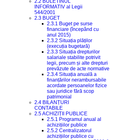
2.2 BULETINUL
INFORMATIV al Legii
544/2001
2.3 BUGET
2.3.1 Buget pe surse
financiare (începând cu
anul 2015)
2.3.2 Situația plăților
(execuția bugetară)
2.3.3 Situația drepturilor
salariale stabilite potrivit
legii, precum și alte drepturi
prevăzute de acte normative
2.3.4 Situația anuală a
finanțărilor nerambursabile
acordate persoanelor fizice
sau juridice fără scop
patrimonial
2.4 BILANȚURI
CONTABILE
2.5 ACHIZIȚII PUBLICE
2.5.1 Programul anual al
achizițiilor publice
2.5.2 Centralizatorul
achizițiilor publice cu