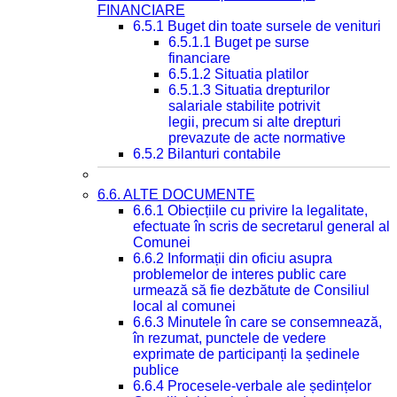
FINANCIARE
6.5.1 Buget din toate sursele de venituri
6.5.1.1 Buget pe surse
financiare
6.5.1.2 Situatia platilor
6.5.1.3 Situatia drepturilor
salariale stabilite potrivit
legii, precum si alte drepturi
prevazute de acte normative
6.5.2 Bilanturi contabile
6.6. ALTE DOCUMENTE
6.6.1 Obiecțiile cu privire la legalitate,
efectuate în scris de secretarul general al
Comunei
6.6.2 Informații din oficiu asupra
problemelor de interes public care
urmează să fie dezbătute de Consiliul
local al comunei
6.6.3 Minutele în care se consemnează,
în rezumat, punctele de vedere
exprimate de participanți la ședinele
publice
6.6.4 Procesele-verbale ale ședințelor