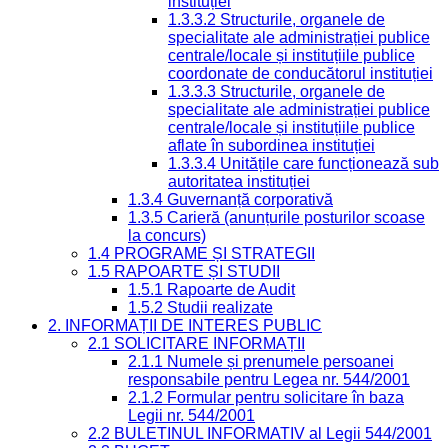
instituției
1.3.3.2 Structurile, organele de
specialitate ale administrației publice
centrale/locale și instituțiile publice
coordonate de conducătorul instituției
1.3.3.3 Structurile, organele de
specialitate ale administrației publice
centrale/locale și instituțiile publice
aflate în subordinea instituției
1.3.3.4 Unitățile care funcționează sub
autoritatea instituției
1.3.4 Guvernanță corporativă
1.3.5 Carieră (anunțurile posturilor scoase
la concurs)
1.4 PROGRAME ȘI STRATEGII
1.5 RAPOARTE ȘI STUDII
1.5.1 Rapoarte de Audit
1.5.2 Studii realizate
2. INFORMAȚII DE INTERES PUBLIC
2.1 SOLICITARE INFORMAȚII
2.1.1 Numele și prenumele persoanei
responsabile pentru Legea nr. 544/2001
2.1.2 Formular pentru solicitare în baza
Legii nr. 544/2001
2.2 BULETINUL INFORMATIV al Legii 544/2001