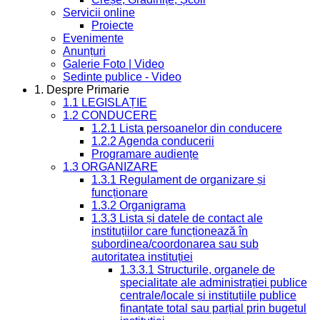
Servicii online
Proiecte
Evenimente
Anunțuri
Galerie Foto | Video
Sedinte publice - Video
1. Despre Primarie
1.1 LEGISLAȚIE
1.2 CONDUCERE
1.2.1 Lista persoanelor din conducere
1.2.2 Agenda conducerii
Programare audiențe
1.3 ORGANIZARE
1.3.1 Regulament de organizare și
funcționare
1.3.2 Organigrama
1.3.3 Lista și datele de contact ale
instituțiilor care funcționează în
subordinea/coordonarea sau sub
autoritatea instituției
1.3.3.1 Structurile, organele de
specialitate ale administrației publice
centrale/locale și instituțiile publice
finanțate total sau parțial prin bugetul