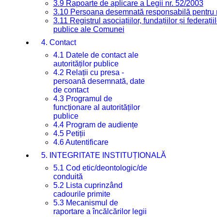
3.9 Rapoarte de aplicare a Legii nr. 52/2003
3.10 Persoana desemnată responsabilă pentru re
3.11 Registrul asociațiilor, fundațiilor și federații
publice ale Comunei
4. Contact
4.1 Datele de contact ale
autorităților publice
4.2 Relații cu presa -
persoană desemnată, date
de contact
4.3 Programul de
funcționare al autorităților
publice
4.4 Program de audiențe
4.5 Petiții
4.6 Autentificare
5. INTEGRITATE INSTITUȚIONALĂ
5.1 Cod etic/deontologic/de
conduită
5.2 Lista cuprinzând
cadourile primite
5.3 Mecanismul de
raportare a încălcărilor legii