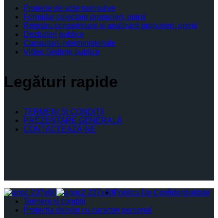
Proiecte de acte normative
Formular colectare propuneri, opinii
Registru consemnare si analizare propuneri, opinii
Dezbateri publice
Consultari interministeriale
Video Şedinţe publice
Legături rapide
TERMENI ŞI CONDIŢII
PREZENTARE GENERALĂ
CONTACTEAZĂ-NE
Politica De Confidențialitate
Termeni și condiții
Protectia datelor cu caracter personal