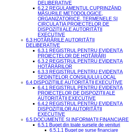
DELIBERATIVE
6.2.2 REGULAMENTUL CUPRINZÂND
MĂSURILE METODOLOGICE,
ORGANIZATORICE, TERMENELE ȘI
CIRCULAȚIA PROIECTELOR DE
DISPOZIȚII ALE AUTORITĂȚII
EXECUTIVE
6.3 HOTĂRÂRILE AUTORITĂȚII
DELIBERATIVE
6.3.1 REGISTRUL PENTRU EVIDENȚA
PROIECTELOR DE HOTĂRÂRI
6.3.2 REGISTRUL PENTRU EVIDENȚA
HOTĂRÂRILOR
6.3.3 REGISTRUL PENTRU EVIDENȚA
ȘEDINȚELOR CONSILIULUI LOCAL
6.4 DISPOZIȚIILE AUTORITĂȚII EXECUTIVE
6.4.1 REGISTRUL PENTRU EVIDENȚA
PROIECTELOR DE DISPOZIȚII ALE
AUTORITĂȚII EXECUTIVE
6.4.2 REGISTRUL PENTRU EVIDENȚA
DISPOZIȚIILOR AUTORITĂȚII
EXECUTIVE
6.5 DOCUMENTE ȘI INFORMAȚII FINANCIARE
6.5.1 Buget din toate sursele de venituri
6.5.1.1 Buget pe surse financiare