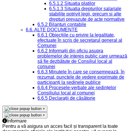
6.5.1.2 Situatia platilor
6.5.1.3 Situatia drepturilor salariale
stabilite potrivit legii, precum si alte
drepturi prevazute de acte normative
6.5.2 Bilanturi contabile
6.6. ALTE DOCUMENTE
6.6.1 Obiecțiile cu privire la legalitate,
efectuate în scris de secretarul general al
Comunei
6.6.2 Informații din oficiu asupra
problemelor de interes public care urmează
să fie dezbătute de Consiliul local al
comunei
6.6.3 Minutele în care se consemnează, în
rezumat, punctele de vedere exprimate de
participanți la ședinele publice
6.6.4 Procesele-verbale ale ședințelor
Consiliului local al comunei
6.6.5 Declarații de căsătorie
×
×
Informare
Pentru a vă asigura un acces facil și transparent la toate