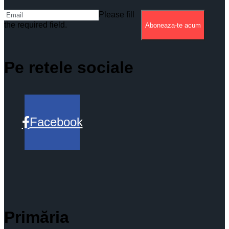
Please fill
the required field.
Aboneaza-te acum
Pe retele sociale
Facebook
Primăria