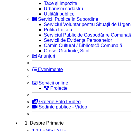
Taxe și impozite
Urbanism cadastru
Utilități publice
Servicii Publice în Subordine
Serviciul Voluntar pentru Situații de Urgen
Poliția Locală
Serviciul Public de Gospodărire Comunal
Servicii de Evidența Persoanelor
Cămin Cultural / Bibliotecă Comunală
Creșe, Grădinițe, Școli
Anunțuri
Evenimente
Servicii online
Proiecte
Galerie Foto | Video
Sedinte publice - Video
1. Despre Primarie
1.1 LEGISLAȚIE