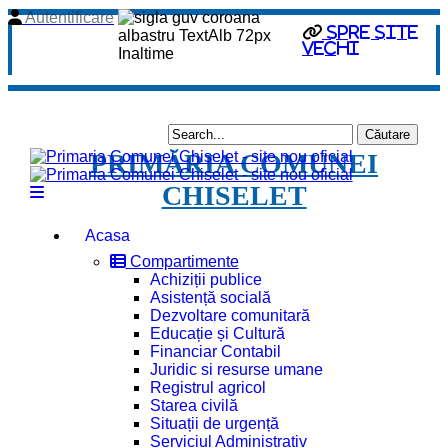
Autentificare
Spre site
vechi
PRIMĂRIA COMUNEI
CHISELET
Acasa
Compartimente
Achiziții publice
Asistență socială
Dezvoltare comunitară
Educație și Cultură
Financiar Contabil
Juridic si resurse umane
Registrul agricol
Starea civilă
Situații de urgență
Serviciul Administrativ