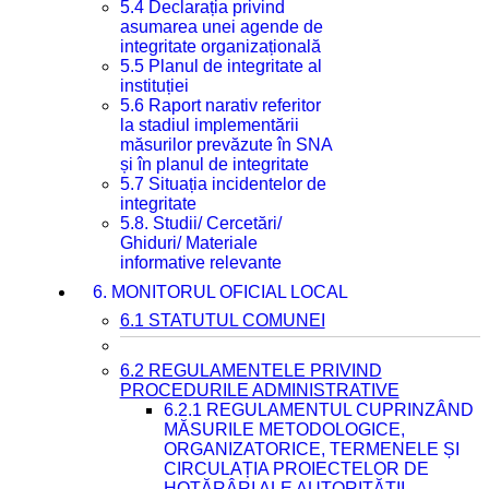
5.4 Declarația privind
asumarea unei agende de
integritate organizațională
5.5 Planul de integritate al
instituției
5.6 Raport narativ referitor
la stadiul implementării
măsurilor prevăzute în SNA
și în planul de integritate
5.7 Situația incidentelor de
integritate
5.8. Studii/ Cercetări/
Ghiduri/ Materiale
informative relevante
6. MONITORUL OFICIAL LOCAL
6.1 STATUTUL COMUNEI
6.2 REGULAMENTELE PRIVIND
PROCEDURILE ADMINISTRATIVE
6.2.1 REGULAMENTUL CUPRINZÂND
MĂSURILE METODOLOGICE,
ORGANIZATORICE, TERMENELE ȘI
CIRCULAȚIA PROIECTELOR DE
HOTĂRÂRI ALE AUTORITĂȚII