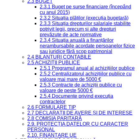
2.3 BUGET
2.3.1 Buget pe surse financiare (începând
cu anul 2015)
2.3.2 Situația plăților (execuția bugetară)
2.3.3 Situația drepturilor salariale stabilite
potrivit legii, precum și alte drepturi
prevăzute de acte normative
2.3.4 Situația anuală a finanțărilor
nerambursabile acordate persoanelor fizice
sau juridice fără scop patrimonial
2.4 BILANȚURI CONTABILE
2.5 ACHIZIȚII PUBLICE
2.5.1 Programul anual al achizițiilor publice
2.5.2 Centralizatorul achizițiilor publice cu
valoare mai mare de 5000 €
2.5.3 Contracte de achiziții publice cu
valoare de peste 5000 €
2.5.4 Documente privind execuția
contractelor
2.6 FORMULARE TIP
2.7 DECLARAȚII DE AVERE ȘI DE INTERESE
2.8 COMISIA PARITARĂ
2.9. PROTECȚIA DATELOR CU CARACTER
PERSONAL
2.10. FINANȚARE UE