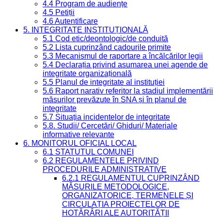
4.4 Program de audiențe
4.5 Petiții
4.6 Autentificare
5. INTEGRITATE INSTITUȚIONALĂ
5.1 Cod etic/deontologic/de conduită
5.2 Lista cuprinzând cadourile primite
5.3 Mecanismul de raportare a încălcărilor legii
5.4 Declarația privind asumarea unei agende de
integritate organizațională
5.5 Planul de integritate al instituției
5.6 Raport narativ referitor la stadiul implementării
măsurilor prevăzute în SNA și în planul de
integritate
5.7 Situația incidentelor de integritate
5.8. Studii/ Cercetări/ Ghiduri/ Materiale
informative relevante
6. MONITORUL OFICIAL LOCAL
6.1 STATUTUL COMUNEI
6.2 REGULAMENTELE PRIVIND
PROCEDURILE ADMINISTRATIVE
6.2.1 REGULAMENTUL CUPRINZÂND
MĂSURILE METODOLOGICE,
ORGANIZATORICE, TERMENELE ȘI
CIRCULAȚIA PROIECTELOR DE
HOTĂRÂRI ALE AUTORITĂȚII