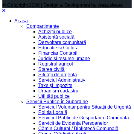
© Copyright 2026 | Design & Devlopment by vreausite.eu
Acasa
Compartimente
Achiziții publice
Asistență socială
Dezvoltare comunitară
Educație și Cultură
Financiar Contabil
Juridic si resurse umane
Registrul agricol
Starea civilă
Situații de urgență
Serviciul Administrativ
Taxe și impozite
Urbanism cadastru
Utilități publice
Servicii Publice în Subordine
Serviciul Voluntar pentru Situații de Urgență
Poliția Locală
Serviciul Public de Gospodărire Comunală
Servicii de Evidența Persoanelor
Cămin Cultural / Bibliotecă Comunală
Creșe, Grădinițe, Școli