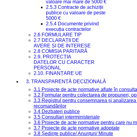
valoare mai mare de 5000 €
2.5.3 Contracte de achiziții
publice cu valoare de peste
5000 €
2.5.4 Documente privind
execuția contractelor
2.6 FORMULARE TIP
2.7 DECLARAȚII DE
AVERE ȘI DE INTERESE
2.8 COMISIA PARITARĂ
2.9. PROTECȚIA
DATELOR CU CARACTER
PERSONAL
2.10. FINANȚARE UE
3. TRANSPARENȚĂ DECIZIONALĂ
3.1 Proiecte de acte normative aflate în consult
3.2 Formular pentru colectarea de propuneri, opi
3.3 Registrul pentru consemnarea și analizarea p
recomandărilor
3.4 Dezbateri publice
3.5 Consultari interministeriale
3.6 Proiecte de acte normative pentru care nu ma
3.7 Proiecte de acte normative adoptate
3.8 Ședințe publice/ Anunțuri/ Minute