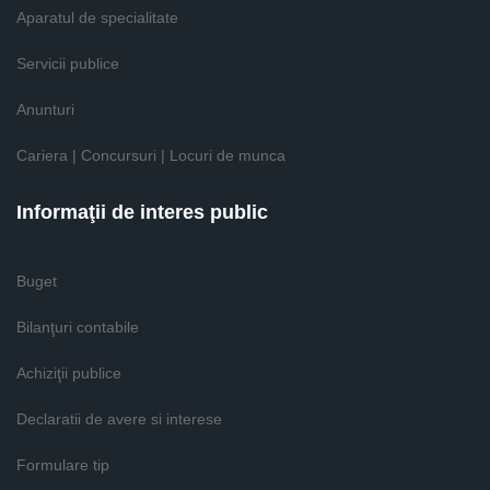
Aparatul de specialitate
Servicii publice
Anunturi
Cariera | Concursuri | Locuri de munca
Informaţii de interes public
Buget
Bilanţuri contabile
Achiziţii publice
Declaratii de avere si interese
Formulare tip