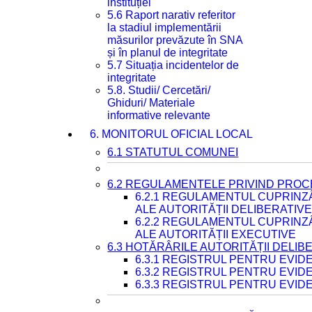
instituției
5.6 Raport narativ referitor
la stadiul implementării
măsurilor prevăzute în SNA
și în planul de integritate
5.7 Situația incidentelor de
integritate
5.8. Studii/ Cercetări/
Ghiduri/ Materiale
informative relevante
6. MONITORUL OFICIAL LOCAL
6.1 STATUTUL COMUNEI
6.2 REGULAMENTELE PRIVIND PROC
6.2.1 REGULAMENTUL CUPRINZ
ALE AUTORITĂȚII DELIBERATIV
6.2.2 REGULAMENTUL CUPRINZ
ALE AUTORITĂȚII EXECUTIVE
6.3 HOTĂRÂRILE AUTORITĂȚII DELIB
6.3.1 REGISTRUL PENTRU EVI
6.3.2 REGISTRUL PENTRU EVI
6.3.3 REGISTRUL PENTRU EVID