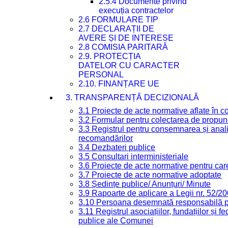
2.5.4 Documente privind
execuția contractelor
2.6 FORMULARE TIP
2.7 DECLARAȚII DE
AVERE ȘI DE INTERESE
2.8 COMISIA PARITARĂ
2.9. PROTECȚIA
DATELOR CU CARACTER
PERSONAL
2.10. FINANȚARE UE
3. TRANSPARENȚĂ DECIZIONALĂ
3.1 Proiecte de acte normative aflate în c
3.2 Formular pentru colectarea de propune
3.3 Registrul pentru consemnarea și anali
recomandărilor
3.4 Dezbateri publice
3.5 Consultari interministeriale
3.6 Proiecte de acte normative pentru care
3.7 Proiecte de acte normative adoptate
3.8 Ședințe publice/ Anunțuri/ Minute
3.9 Rapoarte de aplicare a Legii nr. 52/2
3.10 Persoana desemnată responsabilă pen
3.11 Registrul asociațiilor, fundațiilor și fe
publice ale Comunei