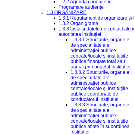
1.2.2 Agenda conducerii
Programare audiențe
1.3 ORGANIZARE
1.3.1 Regulament de organizare și 
1.3.2 Organigrama
1.3.3 Lista și datele de contact ale
autoritatea instituției
1.3.3.1 Structurile, organele
de specialitate ale
administrației publice
centrale/locale și instituțiile
publice finanțate total sau
parțial prin bugetul instituției
1.3.3.2 Structurile, organele
de specialitate ale
administrației publice
centrale/locale și instituțiile
publice coordonate de
conducătorul instituției
1.3.3.3 Structurile, organele
de specialitate ale
administrației publice
centrale/locale și instituțiile
publice aflate în subordinea
instituției