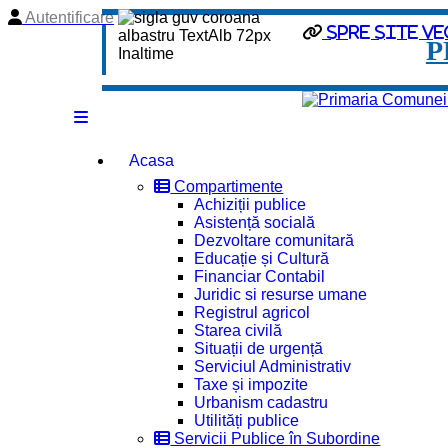
Autentificare
Spre site ve
P
Acasa
Compartimente
Achiziții publice
Asistență socială
Dezvoltare comunitară
Educație și Cultură
Financiar Contabil
Juridic si resurse umane
Registrul agricol
Starea civilă
Situații de urgență
Serviciul Administrativ
Taxe și impozite
Urbanism cadastru
Utilități publice
Servicii Publice în Subordine