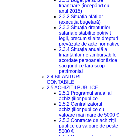
2.3.1 Buget pe surse
financiare (începând cu
anul 2015)
2.3.2 Situația plăților
(execuția bugetară)
2.3.3 Situația drepturilor
salariale stabilite potrivit
legii, precum și alte drepturi
prevăzute de acte normative
2.3.4 Situația anuală a
finanțărilor nerambursabile
acordate persoanelor fizice
sau juridice fără scop
patrimonial
2.4 BILANȚURI
CONTABILE
2.5 ACHIZIȚII PUBLICE
2.5.1 Programul anual al
achizițiilor publice
2.5.2 Centralizatorul
achizițiilor publice cu
valoare mai mare de 5000 €
2.5.3 Contracte de achiziții
publice cu valoare de peste
5000 €