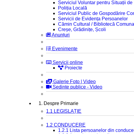
Serviciul Voluntar pentru Situații d
Poliția Locală
Serviciul Public de Gospodărire C
Servicii de Evidența Persoanelor
Cămin Cultural / Bibliotecă Comuna
Creșe, Grădinițe, Școli
Anunțuri
Evenimente
Servicii online
Proiecte
Galerie Foto | Video
Sedinte publice - Video
1. Despre Primarie
1.1 LEGISLAȚIE
1.2 CONDUCERE
1.2.1 Lista persoanelor din conduce