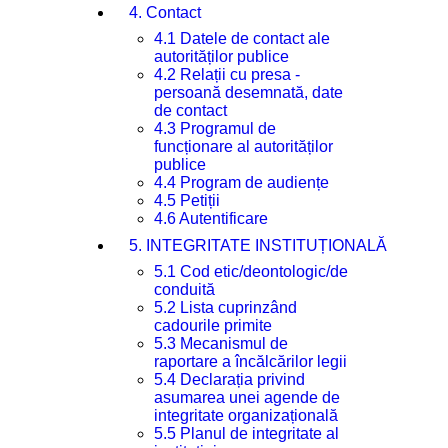
4. Contact
4.1 Datele de contact ale
autorităților publice
4.2 Relații cu presa -
persoană desemnată, date
de contact
4.3 Programul de
funcționare al autorităților
publice
4.4 Program de audiențe
4.5 Petiții
4.6 Autentificare
5. INTEGRITATE INSTITUȚIONALĂ
5.1 Cod etic/deontologic/de
conduită
5.2 Lista cuprinzând
cadourile primite
5.3 Mecanismul de
raportare a încălcărilor legii
5.4 Declarația privind
asumarea unei agende de
integritate organizațională
5.5 Planul de integritate al