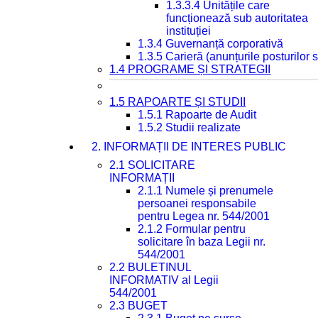
1.3.3.4 Unitățile care
funcționează sub autoritatea
instituției
1.3.4 Guvernanță corporativă
1.3.5 Carieră (anunțurile posturilor
1.4 PROGRAME ȘI STRATEGII
1.5 RAPOARTE ȘI STUDII
1.5.1 Rapoarte de Audit
1.5.2 Studii realizate
2. INFORMAȚII DE INTERES PUBLIC
2.1 SOLICITARE
INFORMAȚII
2.1.1 Numele și prenumele
persoanei responsabile
pentru Legea nr. 544/2001
2.1.2 Formular pentru
solicitare în baza Legii nr.
544/2001
2.2 BULETINUL
INFORMATIV al Legii
544/2001
2.3 BUGET