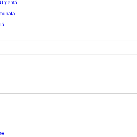
e Urgență
omunală
lă
re