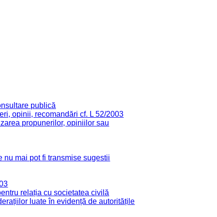
onsultare publică
ri, opinii, recomandări cf. L 52/2003
zarea propunerilor, opiniilor sau
 nu mai pot fi transmise sugestii
003
tru relația cu societatea civilă
derațiilor luate în evidență de autoritățile