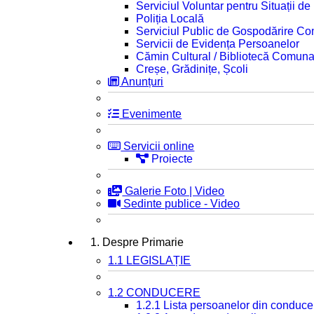
Serviciul Voluntar pentru Situații d
Poliția Locală
Serviciul Public de Gospodărire C
Servicii de Evidența Persoanelor
Cămin Cultural / Bibliotecă Comuna
Creșe, Grădinițe, Școli
Anunțuri
Evenimente
Servicii online
Proiecte
Galerie Foto | Video
Sedinte publice - Video
1. Despre Primarie
1.1 LEGISLAȚIE
1.2 CONDUCERE
1.2.1 Lista persoanelor din conduce