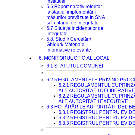
instituției
5.6 Raport narativ referitor
la stadiul implementării
măsurilor prevăzute în SNA
și în planul de integritate
5.7 Situația incidentelor de
integritate
5.8. Studii/ Cercetări/
Ghiduri/ Materiale
informative relevante
6. MONITORUL OFICIAL LOCAL
6.1 STATUTUL COMUNEI
6.2 REGULAMENTELE PRIVIND PROC
6.2.1 REGULAMENTUL CUPRINZ
ALE AUTORITĂȚII DELIBERATIV
6.2.2 REGULAMENTUL CUPRINZ
ALE AUTORITĂȚII EXECUTIVE
6.3 HOTĂRÂRILE AUTORITĂȚII DELIB
6.3.1 REGISTRUL PENTRU EVI
6.3.2 REGISTRUL PENTRU EVI
6.3.3 REGISTRUL PENTRU EVID