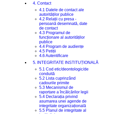
4. Contact
4.1 Datele de contact ale
autorităților publice
4.2 Relații cu presa -
persoană desemnată, date
de contact
4.3 Programul de
funcționare al autorităților
publice
4.4 Program de audiențe
4.5 Petiții
4.6 Autentificare
5. INTEGRITATE INSTITUȚIONALĂ
5.1 Cod etic/deontologic/de
conduită
5.2 Lista cuprinzând
cadourile primite
5.3 Mecanismul de
raportare a încălcărilor legii
5.4 Declarația privind
asumarea unei agende de
integritate organizațională
5.5 Planul de integritate al