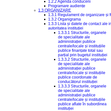
1.2.2 Agenda conducerii
Programare audiențe
1.3 ORGANIZARE
1.3.1 Regulament de organizare și 
1.3.2 Organigrama
1.3.3 Lista și datele de contact ale
autoritatea instituției
1.3.3.1 Structurile, organele
de specialitate ale
administrației publice
centrale/locale și instituțiile
publice finanțate total sau
parțial prin bugetul instituției
1.3.3.2 Structurile, organele
de specialitate ale
administrației publice
centrale/locale și instituțiile
publice coordonate de
conducătorul instituției
1.3.3.3 Structurile, organele
de specialitate ale
administrației publice
centrale/locale și instituțiile
publice aflate în subordinea
instituției