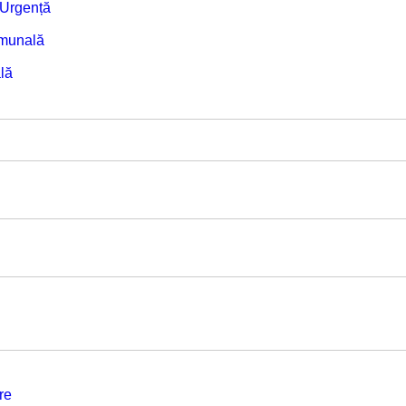
e Urgență
omunală
lă
re