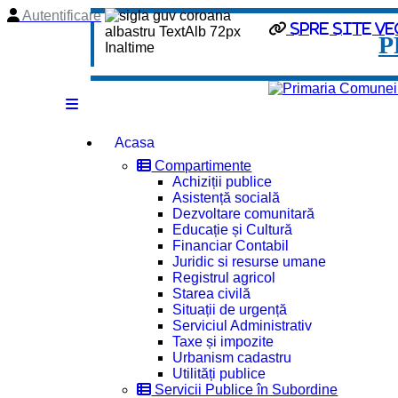
Autentificare
Spre site ve
P
Acasa
Compartimente
Achiziții publice
Asistență socială
Dezvoltare comunitară
Educație și Cultură
Financiar Contabil
Juridic si resurse umane
Registrul agricol
Starea civilă
Situații de urgență
Serviciul Administrativ
Taxe și impozite
Urbanism cadastru
Utilități publice
Servicii Publice în Subordine