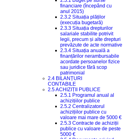
2.3.1 Buget pe surse
financiare (începând cu
anul 2015)
2.3.2 Situația plăților
(execuția bugetară)
2.3.3 Situația drepturilor
salariale stabilite potrivit
legii, precum și alte drepturi
prevăzute de acte normative
2.3.4 Situația anuală a
finanțărilor nerambursabile
acordate persoanelor fizice
sau juridice fără scop
patrimonial
2.4 BILANȚURI
CONTABILE
2.5 ACHIZIȚII PUBLICE
2.5.1 Programul anual al
achizițiilor publice
2.5.2 Centralizatorul
achizițiilor publice cu
valoare mai mare de 5000 €
2.5.3 Contracte de achiziții
publice cu valoare de peste
5000 €