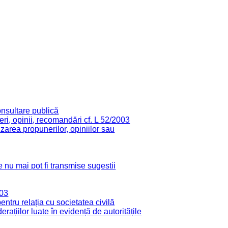
onsultare publică
ri, opinii, recomandări cf. L 52/2003
zarea propunerilor, opiniilor sau
 nu mai pot fi transmise sugestii
003
tru relația cu societatea civilă
derațiilor luate în evidență de autoritățile