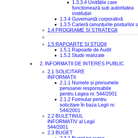
1.3.3.4 Unitățile care
funcționează sub autoritatea
instituției
1.3.4 Guvernanță corporativă
1.3.5 Carieră (anunțurile posturilor
1.4 PROGRAME ȘI STRATEGII
1.5 RAPOARTE ȘI STUDII
1.5.1 Rapoarte de Audit
1.5.2 Studii realizate
2. INFORMAȚII DE INTERES PUBLIC
2.1 SOLICITARE
INFORMAȚII
2.1.1 Numele și prenumele
persoanei responsabile
pentru Legea nr. 544/2001
2.1.2 Formular pentru
solicitare în baza Legii nr.
544/2001
2.2 BULETINUL
INFORMATIV al Legii
544/2001
2.3 BUGET