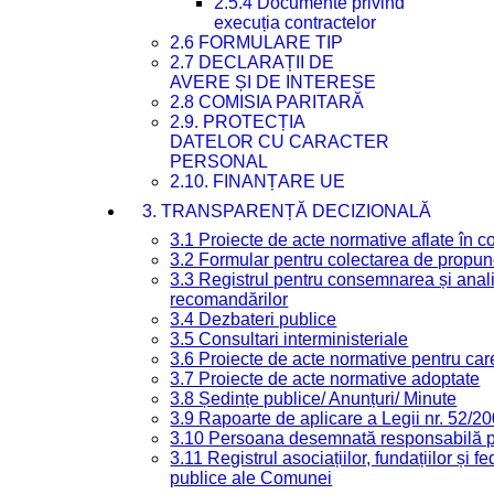
2.5.4 Documente privind
execuția contractelor
2.6 FORMULARE TIP
2.7 DECLARAȚII DE
AVERE ȘI DE INTERESE
2.8 COMISIA PARITARĂ
2.9. PROTECȚIA
DATELOR CU CARACTER
PERSONAL
2.10. FINANȚARE UE
3. TRANSPARENȚĂ DECIZIONALĂ
3.1 Proiecte de acte normative aflate în c
3.2 Formular pentru colectarea de propune
3.3 Registrul pentru consemnarea și anali
recomandărilor
3.4 Dezbateri publice
3.5 Consultari interministeriale
3.6 Proiecte de acte normative pentru care
3.7 Proiecte de acte normative adoptate
3.8 Ședințe publice/ Anunțuri/ Minute
3.9 Rapoarte de aplicare a Legii nr. 52/2
3.10 Persoana desemnată responsabilă pen
3.11 Registrul asociațiilor, fundațiilor și fe
publice ale Comunei