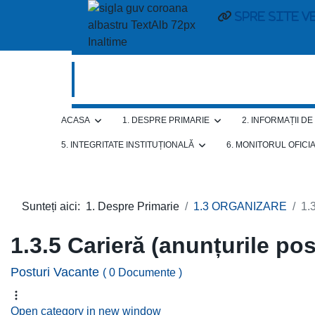
Spre site v
ACASA
1. DESPRE PRIMARIE
2. INFORMAȚII D
5. INTEGRITATE INSTITUȚIONALĂ
6. MONITORUL OFICI
Sunteți aici:
1. Despre Primarie
1.3 ORGANIZARE
1.
1.3.5 Carieră (anunțurile po
Posturi Vacante
( 0 Documente )
Open category in new window