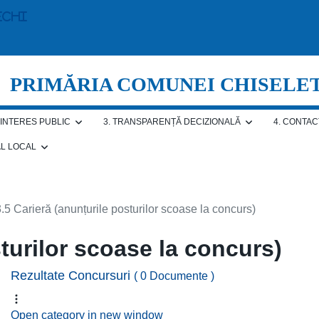
echi
PRIMĂRIA COMUNEI CHISELE
E INTERES PUBLIC
3. TRANSPARENȚĂ DECIZIONALĂ
4. CONTAC
AL LOCAL
3.5 Carieră (anunțurile posturilor scoase la concurs)
sturilor scoase la concurs)
Rezultate Concursuri
( 0 Documente )
Open category in new window