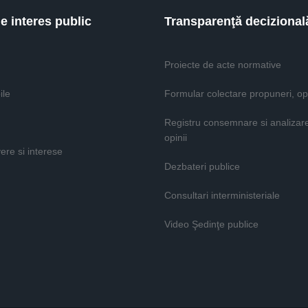
de interes public
Transparenţă decizional
Proiecte de acte normative
ile
Formular colectare propuneri, opi
Registru consemnare si analizar
opinii
vere si interese
Dezbateri publice
Consultari interministeriale
Video Şedinţe publice