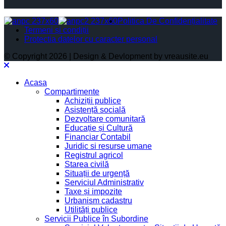
Politica De Confidențialitate
Termeni și condiții
Protectia datelor cu caracter personal
© Copyright 2026 | Design & Devlopment by vreausite.eu
Acasa
Compartimente
Achiziții publice
Asistență socială
Dezvoltare comunitară
Educație și Cultură
Financiar Contabil
Juridic si resurse umane
Registrul agricol
Starea civilă
Situații de urgență
Serviciul Administrativ
Taxe și impozite
Urbanism cadastru
Utilități publice
Servicii Publice în Subordine