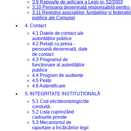
3.9 Rapoarte de aplicare a Legii nr. 52/2003
3.10 Persoana desemnată responsabilă pentru re
3.11 Registrul asociațiilor, fundațiilor și federații
publice ale Comunei
4. Contact
4.1 Datele de contact ale
autorităților publice
4.2 Relații cu presa -
persoană desemnată, date
de contact
4.3 Programul de
funcționare al autorităților
publice
4.4 Program de audiențe
4.5 Petiții
4.6 Autentificare
5. INTEGRITATE INSTITUȚIONALĂ
5.1 Cod etic/deontologic/de
conduită
5.2 Lista cuprinzând
cadourile primite
5.3 Mecanismul de
raportare a încălcărilor legii