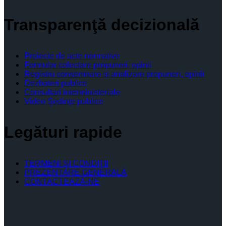
Transparenţă decizională
Proiecte de acte normative
Formular colectare propuneri, opinii
Registru consemnare si analizare propuneri, opinii
Dezbateri publice
Consultari interministeriale
Video Şedinţe publice
Legături rapide
TERMENI ŞI CONDIŢII
PREZENTARE GENERALĂ
CONTACTEAZĂ-NE