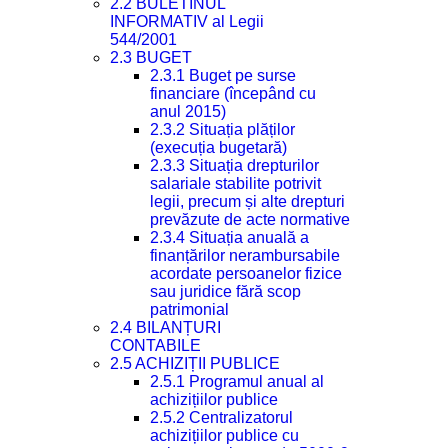
2.2 BULETINUL
INFORMATIV al Legii
544/2001
2.3 BUGET
2.3.1 Buget pe surse
financiare (începând cu
anul 2015)
2.3.2 Situația plăților
(execuția bugetară)
2.3.3 Situația drepturilor
salariale stabilite potrivit
legii, precum și alte drepturi
prevăzute de acte normative
2.3.4 Situația anuală a
finanțărilor nerambursabile
acordate persoanelor fizice
sau juridice fără scop
patrimonial
2.4 BILANȚURI
CONTABILE
2.5 ACHIZIȚII PUBLICE
2.5.1 Programul anual al
achizițiilor publice
2.5.2 Centralizatorul
achizițiilor publice cu