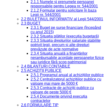
2.1.1 Numele și prenumele persoanei
responsabile pentru Legea nr. 544/2001
2.1.2 Formular pentru solicitare în baza
Legii nr. 544/2001
2.2 BULETINUL INFORMATIV al Legii 544/2001
2.3 BUGET
2.3.1 Buget pe surse financiare (începând
cu anul 2015)
2.3.2 Situația plăților (execuția bugetară)
2.3.3 Situația drepturilor salariale stabilite
potrivit legii, precum și alte drepturi
prevăzute de acte normative
2.3.4 Situația anuală a finanțărilor
nerambursabile acordate persoanelor fizice
sau juridice fără scop patrimonial
2.4 BILANȚURI CONTABILE
2.5 ACHIZIȚII PUBLICE
2.5.1 Programul anual al achizițiilor publice
2.5.2 Centralizatorul achizițiilor publice cu
valoare mai mare de 5000 €
2.5.3 Contracte de achiziții publice cu
valoare de peste 5000 €
2.5.4 Documente privind execuția
contractelor
2.6 FORMULARE TIP