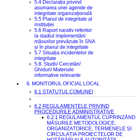
5.4 Declarația privind
asumarea unei agende de
integritate organizațională
5.5 Planul de integritate al
instituției
5.6 Raport narativ referitor
la stadiul implementării
măsurilor prevăzute în SNA
și în planul de integritate
5.7 Situația incidentelor de
integritate
5.8. Studii/ Cercetări/
Ghiduri/ Materiale
informative relevante
6. MONITORUL OFICIAL LOCAL
6.1 STATUTUL COMUNEI
6.2 REGULAMENTELE PRIVIND
PROCEDURILE ADMINISTRATIVE
6.2.1 REGULAMENTUL CUPRINZÂND
MĂSURILE METODOLOGICE,
ORGANIZATORICE, TERMENELE ȘI
CIRCULAȚIA PROIECTELOR DE
HOTĂRÂRI ALE AUTORITĂȚII