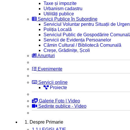
Taxe și impozite
Urbanism cadastru
Utilități publice
Servicii Publice în Subordine
Serviciul Voluntar pentru Situații de Urgen
Poliția Locală
Serviciul Public de Gospodărire Comunal
Servicii de Evidența Persoanelor
Cămin Cultural / Bibliotecă Comunală
Creșe, Grădinițe, Școli
Anunțuri
Evenimente
Servicii online
Proiecte
Galerie Foto | Video
Sedinte publice - Video
1. Despre Primarie
1.1 LEGISLAȚIE