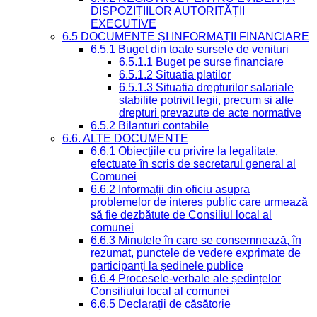
DISPOZIȚIILOR AUTORITĂȚII
EXECUTIVE
6.5 DOCUMENTE ȘI INFORMAȚII FINANCIARE
6.5.1 Buget din toate sursele de venituri
6.5.1.1 Buget pe surse financiare
6.5.1.2 Situatia platilor
6.5.1.3 Situatia drepturilor salariale
stabilite potrivit legii, precum si alte
drepturi prevazute de acte normative
6.5.2 Bilanturi contabile
6.6. ALTE DOCUMENTE
6.6.1 Obiecțiile cu privire la legalitate,
efectuate în scris de secretarul general al
Comunei
6.6.2 Informații din oficiu asupra
problemelor de interes public care urmează
să fie dezbătute de Consiliul local al
comunei
6.6.3 Minutele în care se consemnează, în
rezumat, punctele de vedere exprimate de
participanți la ședinele publice
6.6.4 Procesele-verbale ale ședințelor
Consiliului local al comunei
6.6.5 Declarații de căsătorie