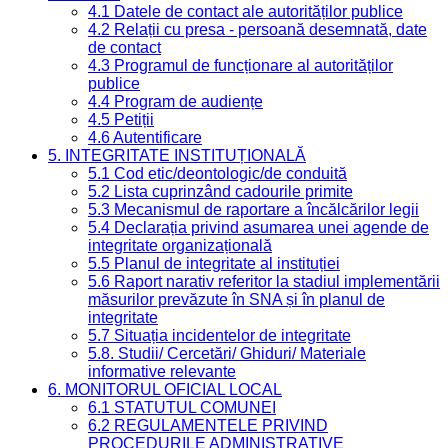
4.1 Datele de contact ale autorităților publice
4.2 Relații cu presa - persoană desemnată, date
de contact
4.3 Programul de funcționare al autorităților
publice
4.4 Program de audiențe
4.5 Petiții
4.6 Autentificare
5. INTEGRITATE INSTITUȚIONALĂ
5.1 Cod etic/deontologic/de conduită
5.2 Lista cuprinzând cadourile primite
5.3 Mecanismul de raportare a încălcărilor legii
5.4 Declarația privind asumarea unei agende de
integritate organizațională
5.5 Planul de integritate al instituției
5.6 Raport narativ referitor la stadiul implementării
măsurilor prevăzute în SNA și în planul de
integritate
5.7 Situația incidentelor de integritate
5.8. Studii/ Cercetări/ Ghiduri/ Materiale
informative relevante
6. MONITORUL OFICIAL LOCAL
6.1 STATUTUL COMUNEI
6.2 REGULAMENTELE PRIVIND
PROCEDURILE ADMINISTRATIVE