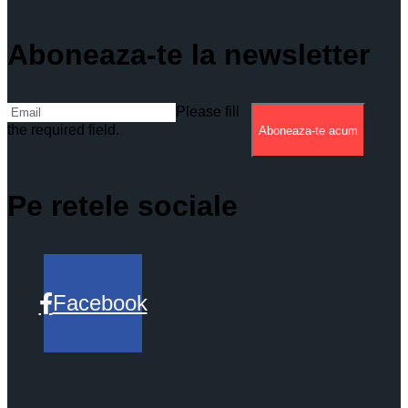
Aboneaza-te la newsletter
Please fill
the required field.
Aboneaza-te acum
Pe retele sociale
Facebook