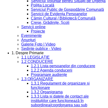
Serviciul Voluntar pentru Situații de Urgență
Poliția Locală
Serviciul Public de Gospodărire Comunală
Servicii de Evidența Persoanelor
Cămin Cultural / Bibliotecă Comunală
Creșe, Grădinițe, Școli
Servicii online
Proiecte
Evenimente
Anunțuri
Galerie Foto | Video
Sedinte publice - Video
1. Despre Primarie
1.1 LEGISLAȚIE
1.2 CONDUCERE
1.2.1 Lista persoanelor din conducere
1.2.2 Agenda conducerii
Programare audiențe
1.3 ORGANIZARE
1.3.1 Regulament de organizare și
funcționare
1.3.2 Organigrama
1.3.3 Lista și datele de contact ale
instituțiilor care funcționează în
subordinea/coordonarea sau sub