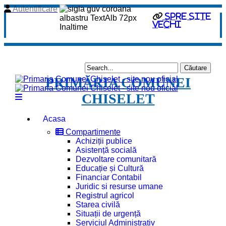
Autentificare
Spre site
vechi
PRIMĂRIA COMUNEI
CHISELET
Acasa
Compartimente
Achiziții publice
Asistență socială
Dezvoltare comunitară
Educație și Cultură
Financiar Contabil
Juridic si resurse umane
Registrul agricol
Starea civilă
Situații de urgență
Serviciul Administrativ