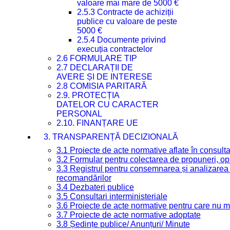
valoare mai mare de 5000 €
2.5.3 Contracte de achiziții
publice cu valoare de peste
5000 €
2.5.4 Documente privind
execuția contractelor
2.6 FORMULARE TIP
2.7 DECLARAȚII DE
AVERE ȘI DE INTERESE
2.8 COMISIA PARITARĂ
2.9. PROTECȚIA
DATELOR CU CARACTER
PERSONAL
2.10. FINANȚARE UE
3. TRANSPARENȚĂ DECIZIONALĂ
3.1 Proiecte de acte normative aflate în consult
3.2 Formular pentru colectarea de propuneri, opi
3.3 Registrul pentru consemnarea și analizarea p
recomandărilor
3.4 Dezbateri publice
3.5 Consultari interministeriale
3.6 Proiecte de acte normative pentru care nu ma
3.7 Proiecte de acte normative adoptate
3.8 Ședințe publice/ Anunțuri/ Minute