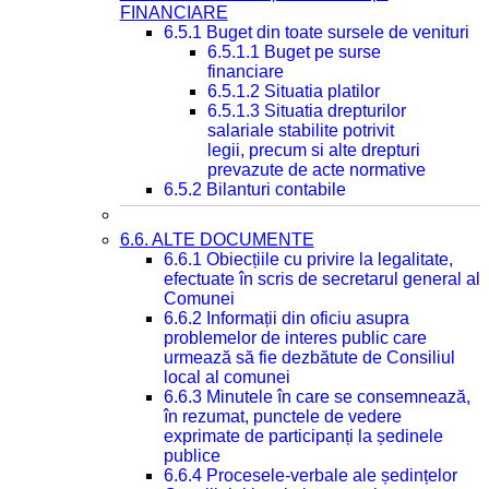
FINANCIARE
6.5.1 Buget din toate sursele de venituri
6.5.1.1 Buget pe surse
financiare
6.5.1.2 Situatia platilor
6.5.1.3 Situatia drepturilor
salariale stabilite potrivit
legii, precum si alte drepturi
prevazute de acte normative
6.5.2 Bilanturi contabile
6.6. ALTE DOCUMENTE
6.6.1 Obiecțiile cu privire la legalitate,
efectuate în scris de secretarul general al
Comunei
6.6.2 Informații din oficiu asupra
problemelor de interes public care
urmează să fie dezbătute de Consiliul
local al comunei
6.6.3 Minutele în care se consemnează,
în rezumat, punctele de vedere
exprimate de participanți la ședinele
publice
6.6.4 Procesele-verbale ale ședințelor