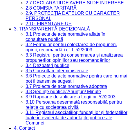
2.7 DECLARAȚII DE AVERE ȘI DE INTERESE
2.8 COMISIA PARITARĂ
2.9. PROTECȚIA DATELOR CU CARACTER
PERSONAL
2.10. FINANȚARE UE
3. TRANSPARENȚĂ DECIZIONALĂ
3.1 Proiecte de acte normative aflate în
consultare publică
3.2 Formular pentru colectarea de propuneri,
opinii, recomandări cf. L 52/2003
3.3 Registrul pentru consemnarea și analizarea
propunerilor, opiniilor sau recomandărilor
3.4 Dezbateri publice
3.5 Consultari interministeriale
3.6 Proiecte de acte normative pentru care nu mai
pot fi transmise sugestii
3.7 Proiecte de acte normative adoptate
3.8 Ședințe publice/ Anunțuri/ Minute
3.9 Rapoarte de aplicare a Legii nr. 52/2003
3.10 Persoana desemnată responsabilă pentru
relația cu societatea civilă
3.11 Registrul asociațiilor, fundațiilor și federațiilor
luate în evidență de autoritățile publice ale
Comunei
4. Contact