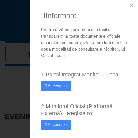
×
Spre site vechi
Informare
Pentru a vă asigura un acces facil și
transparent la toate documentele oficiale
ale instituției noastre, vă punem la dispoziție
două modalități de consultare a Monitorului
PRIMĂRIA COMUNEI
Oficial Local:
CHISELET
1.Portal Integrat Monitorul Local
Acceseaza
2.Monitorul Oficial (Platformă
Externă) - Regista.ro:
EVENIMENTE
Acceseaza