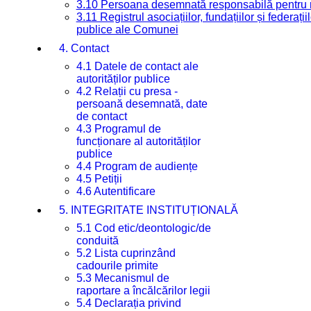
3.10 Persoana desemnată responsabilă pentru re
3.11 Registrul asociațiilor, fundațiilor și federații
publice ale Comunei
4. Contact
4.1 Datele de contact ale
autorităților publice
4.2 Relații cu presa -
persoană desemnată, date
de contact
4.3 Programul de
funcționare al autorităților
publice
4.4 Program de audiențe
4.5 Petiții
4.6 Autentificare
5. INTEGRITATE INSTITUȚIONALĂ
5.1 Cod etic/deontologic/de
conduită
5.2 Lista cuprinzând
cadourile primite
5.3 Mecanismul de
raportare a încălcărilor legii
5.4 Declarația privind