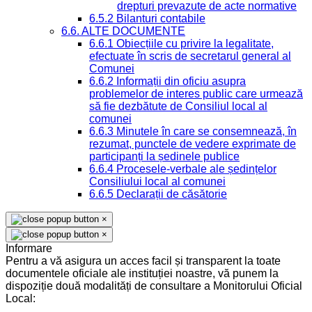
drepturi prevazute de acte normative
6.5.2 Bilanturi contabile
6.6. ALTE DOCUMENTE
6.6.1 Obiecțiile cu privire la legalitate,
efectuate în scris de secretarul general al
Comunei
6.6.2 Informații din oficiu asupra
problemelor de interes public care urmează
să fie dezbătute de Consiliul local al
comunei
6.6.3 Minutele în care se consemnează, în
rezumat, punctele de vedere exprimate de
participanți la ședinele publice
6.6.4 Procesele-verbale ale ședințelor
Consiliului local al comunei
6.6.5 Declarații de căsătorie
×
×
Informare
Pentru a vă asigura un acces facil și transparent la toate
documentele oficiale ale instituției noastre, vă punem la
dispoziție două modalități de consultare a Monitorului Oficial
Local: