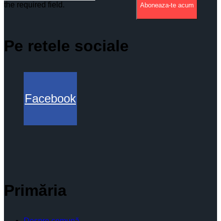
the required field.
Aboneaza-te acum
Pe retele sociale
Facebook
Primăria
Despre comună