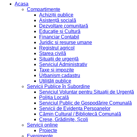
Acasa
Compartimente
Achiziții publice
Asistență socială
Dezvoltare comunitară
Educație și Cultură
Financiar Contabil
Juridic si resurse umane
Registrul agricol
Starea civilă
Situații de urgență
Serviciul Administrativ
Taxe și impozite
Urbanism cadastru
Utilități publice
Servicii Publice în Subordine
Serviciul Voluntar pentru Situații de Urgență
Poliția Locală
Serviciul Public de Gospodărire Comunală
Servicii de Evidența Persoanelor
Cămin Cultural / Bibliotecă Comunală
Creșe, Grădinițe, Școli
Servicii online
Proiecte
Evenimente