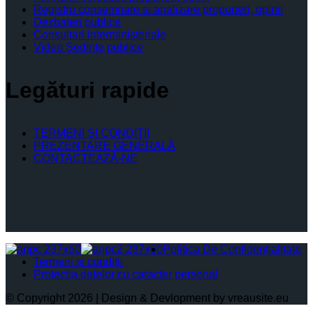
Registru consemnare si analizare propuneri, opinii
Dezbateri publice
Consultari interministeriale
Video Şedinţe publice
Legături rapide
TERMENI ŞI CONDIŢII
PREZENTARE GENERALĂ
CONTACTEAZĂ-NE
Politica De Confidențialitate
Termeni și condiții
Protectia datelor cu caracter personal
© Copyright 2026 | Design & Devlopment by vreausite.eu