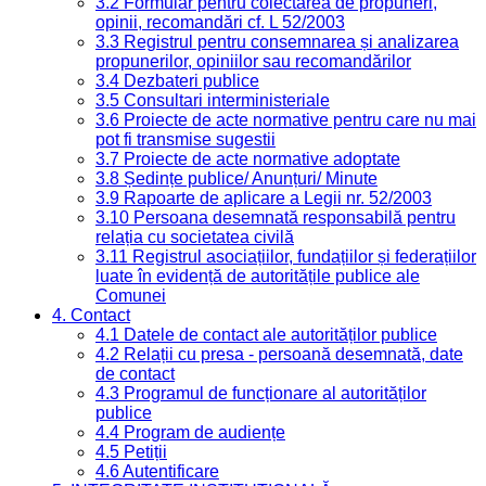
3.2 Formular pentru colectarea de propuneri,
opinii, recomandări cf. L 52/2003
3.3 Registrul pentru consemnarea și analizarea
propunerilor, opiniilor sau recomandărilor
3.4 Dezbateri publice
3.5 Consultari interministeriale
3.6 Proiecte de acte normative pentru care nu mai
pot fi transmise sugestii
3.7 Proiecte de acte normative adoptate
3.8 Ședințe publice/ Anunțuri/ Minute
3.9 Rapoarte de aplicare a Legii nr. 52/2003
3.10 Persoana desemnată responsabilă pentru
relația cu societatea civilă
3.11 Registrul asociațiilor, fundațiilor și federațiilor
luate în evidență de autoritățile publice ale
Comunei
4. Contact
4.1 Datele de contact ale autorităților publice
4.2 Relații cu presa - persoană desemnată, date
de contact
4.3 Programul de funcționare al autorităților
publice
4.4 Program de audiențe
4.5 Petiții
4.6 Autentificare