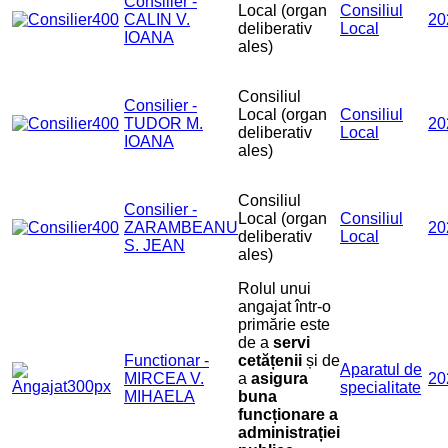
Consilier -
Local (organ
Consiliul
CALIN V.
20
deliberativ
Local
IOANA
ales)
Consiliul
Consilier -
Local (organ
Consiliul
TUDOR M.
20
deliberativ
Local
IOANA
ales)
Consiliul
Consilier -
Local (organ
Consiliul
ZARAMBEANU
20
deliberativ
Local
S. JEAN
ales)
Rolul unui
angajat într-o
primărie este
de a
servi
Functionar -
cetățenii
și de
Aparatul de
MIRCEA V.
a
asigura
20
specialitate
MIHAELA
buna
funcționare a
administrației