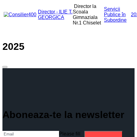
Director la
Servicii
Director - ILIE T.
Scoala
Publice în
20
GEORGICA
Gimnaziala
Subordine
Nr.1 Chiselet
2025
Aboneaza-te la newsletter
Please fill