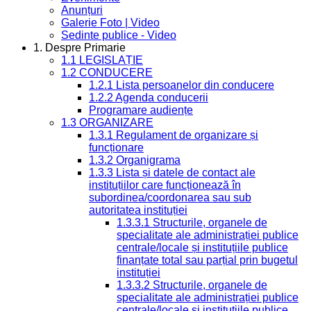
Anunțuri
Galerie Foto | Video
Sedinte publice - Video
1. Despre Primarie
1.1 LEGISLAȚIE
1.2 CONDUCERE
1.2.1 Lista persoanelor din conducere
1.2.2 Agenda conducerii
Programare audiențe
1.3 ORGANIZARE
1.3.1 Regulament de organizare și
funcționare
1.3.2 Organigrama
1.3.3 Lista și datele de contact ale
instituțiilor care funcționează în
subordinea/coordonarea sau sub
autoritatea instituției
1.3.3.1 Structurile, organele de
specialitate ale administrației publice
centrale/locale și instituțiile publice
finanțate total sau parțial prin bugetul
instituției
1.3.3.2 Structurile, organele de
specialitate ale administrației publice
centrale/locale și instituțiile publice