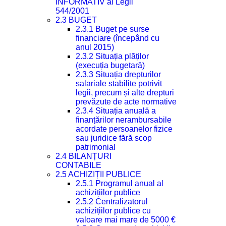
INFORMATIV al Legii
544/2001
2.3 BUGET
2.3.1 Buget pe surse
financiare (începând cu
anul 2015)
2.3.2 Situația plăților
(execuția bugetară)
2.3.3 Situația drepturilor
salariale stabilite potrivit
legii, precum și alte drepturi
prevăzute de acte normative
2.3.4 Situația anuală a
finanțărilor nerambursabile
acordate persoanelor fizice
sau juridice fără scop
patrimonial
2.4 BILANȚURI
CONTABILE
2.5 ACHIZIȚII PUBLICE
2.5.1 Programul anual al
achizițiilor publice
2.5.2 Centralizatorul
achizițiilor publice cu
valoare mai mare de 5000 €