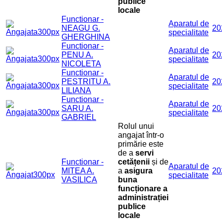
publice
locale
Functionar -
Aparatul de
NEAGU G.
20
specialitate
GHERGHINA
Functionar -
Aparatul de
PENU A.
20
specialitate
NICOLETA
Functionar -
Aparatul de
PESTRITU A.
20
specialitate
LILIANA
Functionar -
Aparatul de
SARU A.
20
specialitate
GABRIEL
Rolul unui
angajat într-o
primărie este
de a
servi
Functionar -
cetățenii
și de
Aparatul de
MITEA A.
a
asigura
20
specialitate
VASILICA
buna
funcționare a
administrației
publice
locale