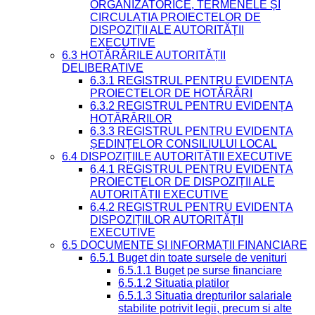
ORGANIZATORICE, TERMENELE ȘI
CIRCULAȚIA PROIECTELOR DE
DISPOZIȚII ALE AUTORITĂȚII
EXECUTIVE
6.3 HOTĂRÂRILE AUTORITĂȚII
DELIBERATIVE
6.3.1 REGISTRUL PENTRU EVIDENȚA
PROIECTELOR DE HOTĂRÂRI
6.3.2 REGISTRUL PENTRU EVIDENȚA
HOTĂRÂRILOR
6.3.3 REGISTRUL PENTRU EVIDENȚA
ȘEDINȚELOR CONSILIULUI LOCAL
6.4 DISPOZIȚIILE AUTORITĂȚII EXECUTIVE
6.4.1 REGISTRUL PENTRU EVIDENȚA
PROIECTELOR DE DISPOZIȚII ALE
AUTORITĂȚII EXECUTIVE
6.4.2 REGISTRUL PENTRU EVIDENȚA
DISPOZIȚIILOR AUTORITĂȚII
EXECUTIVE
6.5 DOCUMENTE ȘI INFORMAȚII FINANCIARE
6.5.1 Buget din toate sursele de venituri
6.5.1.1 Buget pe surse financiare
6.5.1.2 Situatia platilor
6.5.1.3 Situatia drepturilor salariale
stabilite potrivit legii, precum si alte