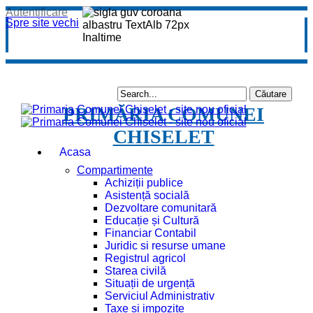
Autentificare
Spre site vechi
PRIMĂRIA COMUNEI
CHISELET
Acasa
Compartimente
Achiziții publice
Asistență socială
Dezvoltare comunitară
Educație și Cultură
Financiar Contabil
Juridic si resurse umane
Registrul agricol
Starea civilă
Situații de urgență
Serviciul Administrativ
Taxe și impozite