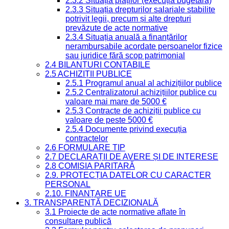
2.3.2 Situația plăților (execuția bugetară)
2.3.3 Situația drepturilor salariale stabilite
potrivit legii, precum și alte drepturi
prevăzute de acte normative
2.3.4 Situația anuală a finanțărilor
nerambursabile acordate persoanelor fizice
sau juridice fără scop patrimonial
2.4 BILANȚURI CONTABILE
2.5 ACHIZIȚII PUBLICE
2.5.1 Programul anual al achizițiilor publice
2.5.2 Centralizatorul achizițiilor publice cu
valoare mai mare de 5000 €
2.5.3 Contracte de achiziții publice cu
valoare de peste 5000 €
2.5.4 Documente privind execuția
contractelor
2.6 FORMULARE TIP
2.7 DECLARAȚII DE AVERE ȘI DE INTERESE
2.8 COMISIA PARITARĂ
2.9. PROTECȚIA DATELOR CU CARACTER
PERSONAL
2.10. FINANȚARE UE
3. TRANSPARENȚĂ DECIZIONALĂ
3.1 Proiecte de acte normative aflate în
consultare publică