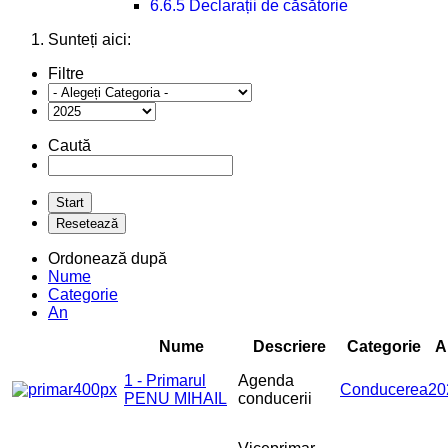
6.6.5 Declarații de căsătorie
Sunteți aici:
Filtre
Caută
Ordonează după
Nume
Categorie
An
Nume
Descriere
Categorie
A
1 - Primarul
Agenda
Conducerea
20
PENU MIHAIL
conducerii