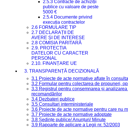
2.5.3 Contracte de achiziții
publice cu valoare de peste
5000 €
2.5.4 Documente privind
execuția contractelor
2.6 FORMULARE TIP
2.7 DECLARAȚII DE
AVERE ȘI DE INTERESE
2.8 COMISIA PARITARĂ
2.9. PROTECȚIA
DATELOR CU CARACTER
PERSONAL
2.10. FINANȚARE UE
3. TRANSPARENȚĂ DECIZIONALĂ
3.1 Proiecte de acte normative aflate în consult
3.2 Formular pentru colectarea de propuneri, opi
3.3 Registrul pentru consemnarea și analizarea p
recomandărilor
3.4 Dezbateri publice
3.5 Consultari interministeriale
3.6 Proiecte de acte normative pentru care nu ma
3.7 Proiecte de acte normative adoptate
3.8 Ședințe publice/ Anunțuri/ Minute
3.9 Rapoarte de aplicare a Legii nr. 52/2003