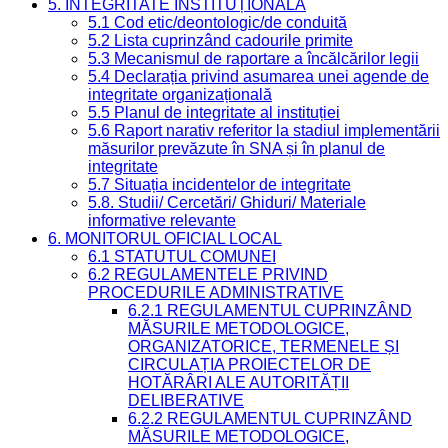
5. INTEGRITATE INSTITUȚIONALĂ
5.1 Cod etic/deontologic/de conduită
5.2 Lista cuprinzând cadourile primite
5.3 Mecanismul de raportare a încălcărilor legii
5.4 Declarația privind asumarea unei agende de
integritate organizațională
5.5 Planul de integritate al instituției
5.6 Raport narativ referitor la stadiul implementării
măsurilor prevăzute în SNA și în planul de
integritate
5.7 Situația incidentelor de integritate
5.8. Studii/ Cercetări/ Ghiduri/ Materiale
informative relevante
6. MONITORUL OFICIAL LOCAL
6.1 STATUTUL COMUNEI
6.2 REGULAMENTELE PRIVIND
PROCEDURILE ADMINISTRATIVE
6.2.1 REGULAMENTUL CUPRINZÂND
MĂSURILE METODOLOGICE,
ORGANIZATORICE, TERMENELE ȘI
CIRCULAȚIA PROIECTELOR DE
HOTĂRÂRI ALE AUTORITĂȚII
DELIBERATIVE
6.2.2 REGULAMENTUL CUPRINZÂND
MĂSURILE METODOLOGICE,