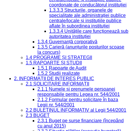
coordonate de conducătorul instituției
1.3.3.3 Structurile, organele de
specialitate ale administrației publice
centrale/locale și instituțiile publice
aflate în subordinea instituției
1.3.3.4 Unitățile care funcționează sub
autoritatea instituției
1.3.4 Guvernanță corporativă
1.3.5 Carieră (anunțurile posturilor scoase
la concurs)
1.4 PROGRAME ȘI STRATEGII
1.5 RAPOARTE ȘI STUDII
1.5.1 Rapoarte de Audit
1.5.2 Studii realizate
2. INFORMAȚII DE INTERES PUBLIC
2.1 SOLICITARE INFORMAȚII
2.1.1 Numele și prenumele persoanei
responsabile pentru Legea nr. 544/2001
2.1.2 Formular pentru solicitare în baza
Legii nr. 544/2001
2.2 BULETINUL INFORMATIV al Legii 544/2001
2.3 BUGET
2.3.1 Buget pe surse financiare (începând
cu anul 2015)