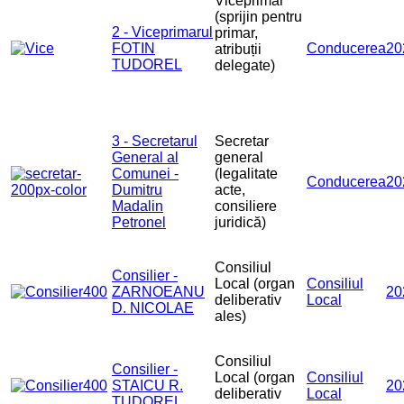
Viceprimar
(sprijin pentru
2 - Viceprimarul
primar,
FOTIN
Conducerea
20
atribuții
TUDOREL
delegate)
3 - Secretarul
Secretar
General al
general
Comunei -
(legalitate
Conducerea
20
Dumitru
acte,
Madalin
consiliere
Petronel
juridică)
Consiliul
Consilier -
Local (organ
Consiliul
ZARNOEANU
20
deliberativ
Local
D. NICOLAE
ales)
Consiliul
Consilier -
Local (organ
Consiliul
STAICU R.
20
deliberativ
Local
TUDOREL