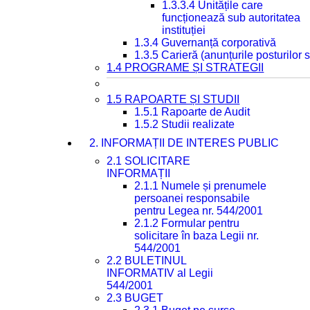
1.3.3.4 Unitățile care
funcționează sub autoritatea
instituției
1.3.4 Guvernanță corporativă
1.3.5 Carieră (anunțurile posturilor
1.4 PROGRAME ȘI STRATEGII
1.5 RAPOARTE ȘI STUDII
1.5.1 Rapoarte de Audit
1.5.2 Studii realizate
2. INFORMAȚII DE INTERES PUBLIC
2.1 SOLICITARE
INFORMAȚII
2.1.1 Numele și prenumele
persoanei responsabile
pentru Legea nr. 544/2001
2.1.2 Formular pentru
solicitare în baza Legii nr.
544/2001
2.2 BULETINUL
INFORMATIV al Legii
544/2001
2.3 BUGET