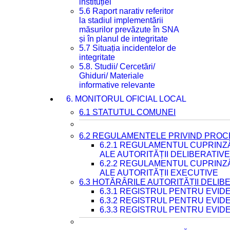
instituției
5.6 Raport narativ referitor
la stadiul implementării
măsurilor prevăzute în SNA
și în planul de integritate
5.7 Situația incidentelor de
integritate
5.8. Studii/ Cercetări/
Ghiduri/ Materiale
informative relevante
6. MONITORUL OFICIAL LOCAL
6.1 STATUTUL COMUNEI
6.2 REGULAMENTELE PRIVIND PROC
6.2.1 REGULAMENTUL CUPRINZ
ALE AUTORITĂȚII DELIBERATIV
6.2.2 REGULAMENTUL CUPRINZ
ALE AUTORITĂȚII EXECUTIVE
6.3 HOTĂRÂRILE AUTORITĂȚII DELIB
6.3.1 REGISTRUL PENTRU EVI
6.3.2 REGISTRUL PENTRU EVI
6.3.3 REGISTRUL PENTRU EVID