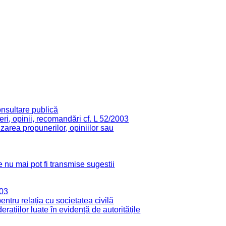
onsultare publică
ri, opinii, recomandări cf. L 52/2003
zarea propunerilor, opiniilor sau
 nu mai pot fi transmise sugestii
003
tru relația cu societatea civilă
derațiilor luate în evidență de autoritățile