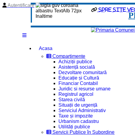
Autentificare
Spre site ve
P
Acasa
Compartimente
Achiziții publice
Asistență socială
Dezvoltare comunitară
Educație și Cultură
Financiar Contabil
Juridic si resurse umane
Registrul agricol
Starea civilă
Situații de urgență
Serviciul Administrativ
Taxe și impozite
Urbanism cadastru
Utilități publice
Servicii Publice în Subordine