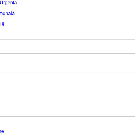
e Urgență
omunală
lă
re