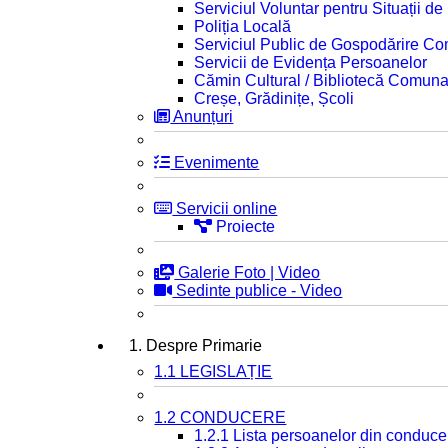
Serviciul Voluntar pentru Situații d
Poliția Locală
Serviciul Public de Gospodărire C
Servicii de Evidența Persoanelor
Cămin Cultural / Bibliotecă Comuna
Creșe, Grădinițe, Școli
Anunțuri
Evenimente
Servicii online
Proiecte
Galerie Foto | Video
Sedinte publice - Video
1. Despre Primarie
1.1 LEGISLAȚIE
1.2 CONDUCERE
1.2.1 Lista persoanelor din conduce