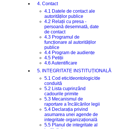
4. Contact
4.1 Datele de contact ale
autorităților publice
4.2 Relații cu presa -
persoană desemnată, date
de contact
4.3 Programul de
funcționare al autorităților
publice
4.4 Program de audiențe
4.5 Petiții
4.6 Autentificare
5. INTEGRITATE INSTITUȚIONALĂ
5.1 Cod etic/deontologic/de
conduită
5.2 Lista cuprinzând
cadourile primite
5.3 Mecanismul de
raportare a încălcărilor legii
5.4 Declarația privind
asumarea unei agende de
integritate organizațională
5.5 Planul de integritate al