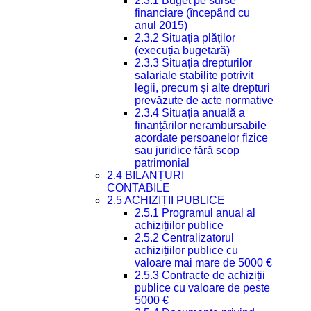
2.3.1 Buget pe surse
financiare (începând cu
anul 2015)
2.3.2 Situația plăților
(execuția bugetară)
2.3.3 Situația drepturilor
salariale stabilite potrivit
legii, precum și alte drepturi
prevăzute de acte normative
2.3.4 Situația anuală a
finanțărilor nerambursabile
acordate persoanelor fizice
sau juridice fără scop
patrimonial
2.4 BILANȚURI
CONTABILE
2.5 ACHIZIȚII PUBLICE
2.5.1 Programul anual al
achizițiilor publice
2.5.2 Centralizatorul
achizițiilor publice cu
valoare mai mare de 5000 €
2.5.3 Contracte de achiziții
publice cu valoare de peste
5000 €