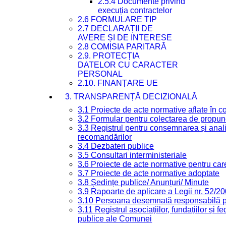
2.5.4 Documente privind
execuția contractelor
2.6 FORMULARE TIP
2.7 DECLARAȚII DE
AVERE ȘI DE INTERESE
2.8 COMISIA PARITARĂ
2.9. PROTECȚIA
DATELOR CU CARACTER
PERSONAL
2.10. FINANȚARE UE
3. TRANSPARENȚĂ DECIZIONALĂ
3.1 Proiecte de acte normative aflate în c
3.2 Formular pentru colectarea de propune
3.3 Registrul pentru consemnarea și anali
recomandărilor
3.4 Dezbateri publice
3.5 Consultari interministeriale
3.6 Proiecte de acte normative pentru care
3.7 Proiecte de acte normative adoptate
3.8 Ședințe publice/ Anunțuri/ Minute
3.9 Rapoarte de aplicare a Legii nr. 52/2
3.10 Persoana desemnată responsabilă pen
3.11 Registrul asociațiilor, fundațiilor și fe
publice ale Comunei