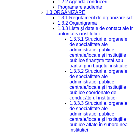
1.2.2 Agenda conducerii
Programare audiențe
1.3 ORGANIZARE
1.3.1 Regulament de organizare și 
1.3.2 Organigrama
1.3.3 Lista și datele de contact ale
autoritatea instituției
1.3.3.1 Structurile, organele
de specialitate ale
administrației publice
centrale/locale și instituțiile
publice finanțate total sau
parțial prin bugetul instituției
1.3.3.2 Structurile, organele
de specialitate ale
administrației publice
centrale/locale și instituțiile
publice coordonate de
conducătorul instituției
1.3.3.3 Structurile, organele
de specialitate ale
administrației publice
centrale/locale și instituțiile
publice aflate în subordinea
instituției