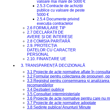
valoare mai mare de 5000 €
2.5.3 Contracte de achiziții
publice cu valoare de peste
5000 €
2.5.4 Documente privind
execuția contractelor
2.6 FORMULARE TIP
2.7 DECLARAȚII DE
AVERE ȘI DE INTERESE
2.8 COMISIA PARITARĂ
2.9. PROTECȚIA
DATELOR CU CARACTER
PERSONAL
2.10. FINANȚARE UE
3. TRANSPARENȚĂ DECIZIONALĂ
3.1 Proiecte de acte normative aflate în consult
3.2 Formular pentru colectarea de propuneri, opi
3.3 Registrul pentru consemnarea și analizarea p
recomandărilor
3.4 Dezbateri publice
3.5 Consultari interministeriale
3.6 Proiecte de acte normative pentru care nu ma
3.7 Proiecte de acte normative adoptate
3.8 Ședințe publice/ Anunțuri/ Minute