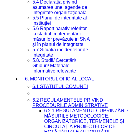
5.4 Declarația privind
asumarea unei agende de
integritate organizațională
5.5 Planul de integritate al
instituției
5.6 Raport narativ referitor
la stadiul implementării
măsurilor prevăzute în SNA
și în planul de integritate
5.7 Situația incidentelor de
integritate
5.8. Studii/ Cercetări/
Ghiduri/ Materiale
informative relevante
6. MONITORUL OFICIAL LOCAL
6.1 STATUTUL COMUNEI
6.2 REGULAMENTELE PRIVIND
PROCEDURILE ADMINISTRATIVE
6.2.1 REGULAMENTUL CUPRINZÂND
MĂSURILE METODOLOGICE,
ORGANIZATORICE, TERMENELE ȘI
CIRCULAȚIA PROIECTELOR DE
HOTĂRÂRI ALE AUTORITĂȚII