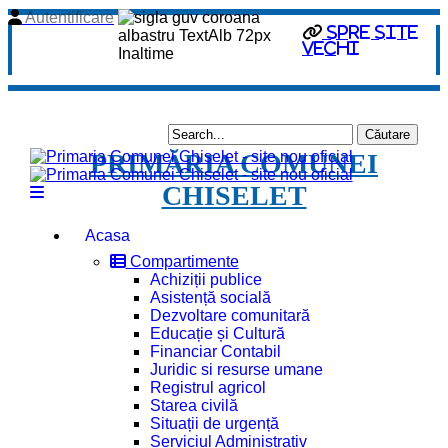
Autentificare
Spre site
vechi
PRIMĂRIA COMUNEI
CHISELET
Acasa
Compartimente
Achiziții publice
Asistență socială
Dezvoltare comunitară
Educație și Cultură
Financiar Contabil
Juridic si resurse umane
Registrul agricol
Starea civilă
Situații de urgență
Serviciul Administrativ