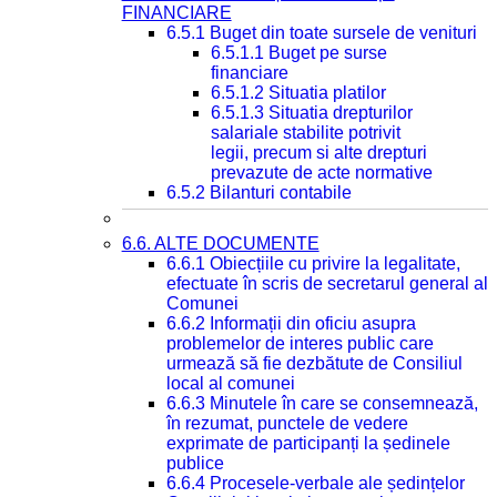
FINANCIARE
6.5.1 Buget din toate sursele de venituri
6.5.1.1 Buget pe surse
financiare
6.5.1.2 Situatia platilor
6.5.1.3 Situatia drepturilor
salariale stabilite potrivit
legii, precum si alte drepturi
prevazute de acte normative
6.5.2 Bilanturi contabile
6.6. ALTE DOCUMENTE
6.6.1 Obiecțiile cu privire la legalitate,
efectuate în scris de secretarul general al
Comunei
6.6.2 Informații din oficiu asupra
problemelor de interes public care
urmează să fie dezbătute de Consiliul
local al comunei
6.6.3 Minutele în care se consemnează,
în rezumat, punctele de vedere
exprimate de participanți la ședinele
publice
6.6.4 Procesele-verbale ale ședințelor