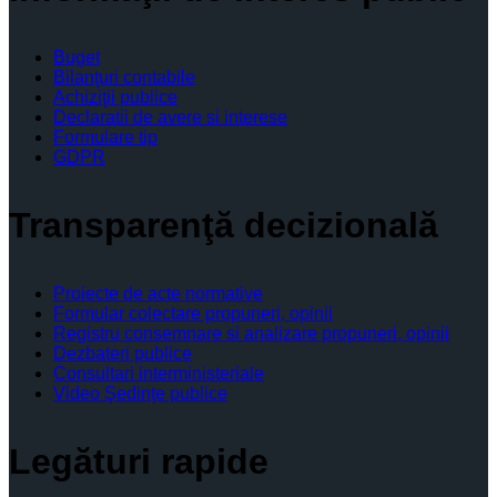
Buget
Bilanţuri contabile
Achiziţii publice
Declaratii de avere si interese
Formulare tip
GDPR
Transparenţă decizională
Proiecte de acte normative
Formular colectare propuneri, opinii
Registru consemnare si analizare propuneri, opinii
Dezbateri publice
Consultari interministeriale
Video Şedinţe publice
Legături rapide