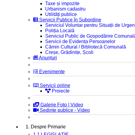
Taxe și impozite
Urbanism cadastru
Utilități publice
Servicii Publice în Subordine
Serviciul Voluntar pentru Situații de Urgen
Poliția Locală
Serviciul Public de Gospodărire Comunal
Servicii de Evidența Persoanelor
Cămin Cultural / Bibliotecă Comunală
Creșe, Grădinițe, Școli
Anunțuri
Evenimente
Servicii online
Proiecte
Galerie Foto | Video
Sedinte publice - Video
1. Despre Primarie
1.1 LEGISLAȚIE