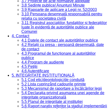
3.7 Proiecte de acte normative adoptate
3.8 Ședințe publice/ Anunțuri/ Minute
3.9 Rapoarte de aplicare a Legii nr. 52/2003
3.10 Persoana desemnată responsabilă pentru
relația cu societatea civilă
3.11 Registrul asociațiilor, fundațiilor și federațiilor
luate în evidență de autoritățile publice ale
Comunei
4. Contact
4.1 Datele de contact ale autorităților publice
4.2 Relații cu presa - persoană desemnată, date
de contact
4.3 Programul de funcționare al autorităților
publice
4.4 Program de audiențe
4.5 Petiții
4.6 Autentificare
5. INTEGRITATE INSTITUȚIONALĂ
5.1 Cod etic/deontologic/de conduită
5.2 Lista cuprinzând cadourile primite
5.3 Mecanismul de raportare a încălcărilor legii
5.4 Declarația privind asumarea unei agende de
integritate organizațională
5.5 Planul de integritate al instituției
5.6 Raport narativ referitor la stadiul implementării