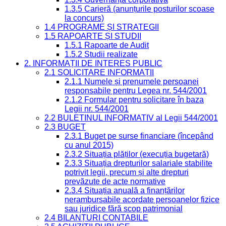
1.3.5 Carieră (anunțurile posturilor scoase
la concurs)
1.4 PROGRAME ȘI STRATEGII
1.5 RAPOARTE ȘI STUDII
1.5.1 Rapoarte de Audit
1.5.2 Studii realizate
2. INFORMAȚII DE INTERES PUBLIC
2.1 SOLICITARE INFORMAȚII
2.1.1 Numele și prenumele persoanei
responsabile pentru Legea nr. 544/2001
2.1.2 Formular pentru solicitare în baza
Legii nr. 544/2001
2.2 BULETINUL INFORMATIV al Legii 544/2001
2.3 BUGET
2.3.1 Buget pe surse financiare (începând
cu anul 2015)
2.3.2 Situația plăților (execuția bugetară)
2.3.3 Situația drepturilor salariale stabilite
potrivit legii, precum și alte drepturi
prevăzute de acte normative
2.3.4 Situația anuală a finanțărilor
nerambursabile acordate persoanelor fizice
sau juridice fără scop patrimonial
2.4 BILANȚURI CONTABILE