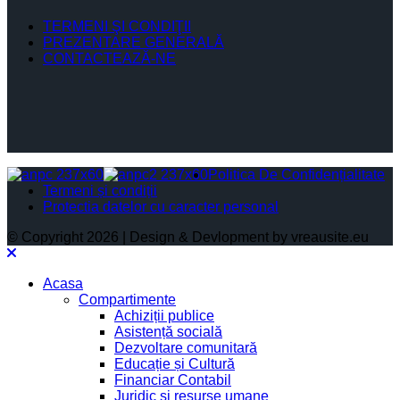
TERMENI ŞI CONDIŢII
PREZENTARE GENERALĂ
CONTACTEAZĂ-NE
Politica De Confidențialitate
Termeni și condiții
Protectia datelor cu caracter personal
© Copyright 2026 | Design & Devlopment by vreausite.eu
Acasa
Compartimente
Achiziții publice
Asistență socială
Dezvoltare comunitară
Educație și Cultură
Financiar Contabil
Juridic si resurse umane