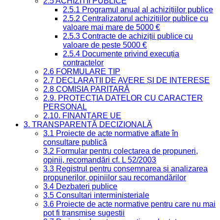
2.5 ACHIZIȚII PUBLICE
2.5.1 Programul anual al achizițiilor publice
2.5.2 Centralizatorul achizițiilor publice cu
valoare mai mare de 5000 €
2.5.3 Contracte de achiziții publice cu
valoare de peste 5000 €
2.5.4 Documente privind execuția
contractelor
2.6 FORMULARE TIP
2.7 DECLARAȚII DE AVERE ȘI DE INTERESE
2.8 COMISIA PARITARĂ
2.9. PROTECȚIA DATELOR CU CARACTER
PERSONAL
2.10. FINANȚARE UE
3. TRANSPARENȚĂ DECIZIONALĂ
3.1 Proiecte de acte normative aflate în
consultare publică
3.2 Formular pentru colectarea de propuneri,
opinii, recomandări cf. L 52/2003
3.3 Registrul pentru consemnarea și analizarea
propunerilor, opiniilor sau recomandărilor
3.4 Dezbateri publice
3.5 Consultari interministeriale
3.6 Proiecte de acte normative pentru care nu mai
pot fi transmise sugestii