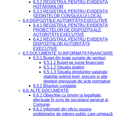
6.3.2 REGISTRUL PENTRU EVIDENȚA
HOTĂRÂRILOR
6.3.3 REGISTRUL PENTRU EVIDENȚA
ȘEDINȚELOR CONSILIULUI LOCAL
6.4 DISPOZIȚIILE AUTORITĂȚII EXECUTIVE
6.4.1 REGISTRUL PENTRU EVIDENȚA
PROIECTELOR DE DISPOZIȚII ALE
AUTORITĂȚII EXECUTIVE
6.4.2 REGISTRUL PENTRU EVIDENȚA
DISPOZIȚIILOR AUTORITĂȚII
EXECUTIVE
6.5 DOCUMENTE ȘI INFORMAȚII FINANCIARE
6.5.1 Buget din toate sursele de venituri
6.5.1.1 Buget pe surse financiare
6.5.1.2 Situatia platilor
6.5.1.3 Situatia drepturilor salariale
stabilite potrivit legii, precum si alte
drepturi prevazute de acte normative
6.5.2 Bilanturi contabile
6.6. ALTE DOCUMENTE
6.6.1 Obiecțiile cu privire la legalitate,
efectuate în scris de secretarul general al
Comunei
6.6.2 Informații din oficiu asupra
problemelor de interes public care urmează