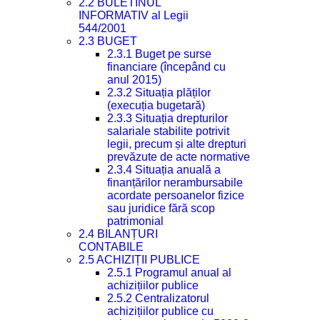
2.2 BULETINUL
INFORMATIV al Legii
544/2001
2.3 BUGET
2.3.1 Buget pe surse
financiare (începând cu
anul 2015)
2.3.2 Situația plăților
(execuția bugetară)
2.3.3 Situația drepturilor
salariale stabilite potrivit
legii, precum și alte drepturi
prevăzute de acte normative
2.3.4 Situația anuală a
finanțărilor nerambursabile
acordate persoanelor fizice
sau juridice fără scop
patrimonial
2.4 BILANȚURI
CONTABILE
2.5 ACHIZIȚII PUBLICE
2.5.1 Programul anual al
achizițiilor publice
2.5.2 Centralizatorul
achizițiilor publice cu