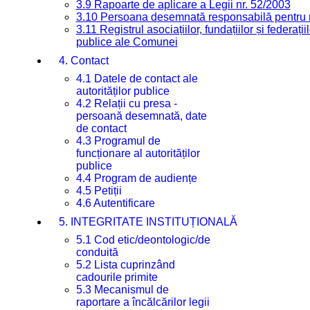
3.9 Rapoarte de aplicare a Legii nr. 52/2003
3.10 Persoana desemnată responsabilă pentru re
3.11 Registrul asociațiilor, fundațiilor și federații
publice ale Comunei
4. Contact
4.1 Datele de contact ale
autorităților publice
4.2 Relații cu presa -
persoană desemnată, date
de contact
4.3 Programul de
funcționare al autorităților
publice
4.4 Program de audiențe
4.5 Petiții
4.6 Autentificare
5. INTEGRITATE INSTITUȚIONALĂ
5.1 Cod etic/deontologic/de
conduită
5.2 Lista cuprinzând
cadourile primite
5.3 Mecanismul de
raportare a încălcărilor legii