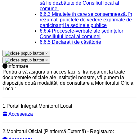
să fie dezbătute de Consiliul local al
comunei
6.6.3 Minutele în care se consemnează, în
rezumat, punctele de vedere exprimate de
participanți la ședinele publice
6.6.4 Procesele-verbale ale ședințelor
Consiliului local al comunei
6.6.5 Declarații de căsătorie
×
×
Informare
Pentru a vă asigura un acces facil și transparent la toate
documentele oficiale ale instituției noastre, vă punem la
dispoziție două modalități de consultare a Monitorului Oficial
Local:
1.Portal Integrat Monitorul Local
Acceseaza
2.Monitorul Oficial (Platformă Externă) - Regista.ro: