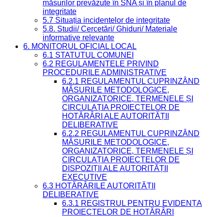
măsurilor prevăzute în SNA și în planul de
integritate
5.7 Situația incidentelor de integritate
5.8. Studii/ Cercetări/ Ghiduri/ Materiale
informative relevante
6. MONITORUL OFICIAL LOCAL
6.1 STATUTUL COMUNEI
6.2 REGULAMENTELE PRIVIND
PROCEDURILE ADMINISTRATIVE
6.2.1 REGULAMENTUL CUPRINZÂND
MĂSURILE METODOLOGICE,
ORGANIZATORICE, TERMENELE ȘI
CIRCULAȚIA PROIECTELOR DE
HOTĂRÂRI ALE AUTORITĂȚII
DELIBERATIVE
6.2.2 REGULAMENTUL CUPRINZÂND
MĂSURILE METODOLOGICE,
ORGANIZATORICE, TERMENELE ȘI
CIRCULAȚIA PROIECTELOR DE
DISPOZIȚII ALE AUTORITĂȚII
EXECUTIVE
6.3 HOTĂRÂRILE AUTORITĂȚII
DELIBERATIVE
6.3.1 REGISTRUL PENTRU EVIDENȚA
PROIECTELOR DE HOTĂRÂRI