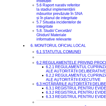
instituției
5.6 Raport narativ referitor
la stadiul implementării
măsurilor prevăzute în SNA
și în planul de integritate
5.7 Situația incidentelor de
integritate
5.8. Studii/ Cercetări/
Ghiduri/ Materiale
informative relevante
6. MONITORUL OFICIAL LOCAL
6.1 STATUTUL COMUNEI
6.2 REGULAMENTELE PRIVIND PROC
6.2.1 REGULAMENTUL CUPRINZ
ALE AUTORITĂȚII DELIBERATIV
6.2.2 REGULAMENTUL CUPRINZ
ALE AUTORITĂȚII EXECUTIVE
6.3 HOTĂRÂRILE AUTORITĂȚII DELIB
6.3.1 REGISTRUL PENTRU EVI
6.3.2 REGISTRUL PENTRU EVI
6.3.3 REGISTRUL PENTRU EVID