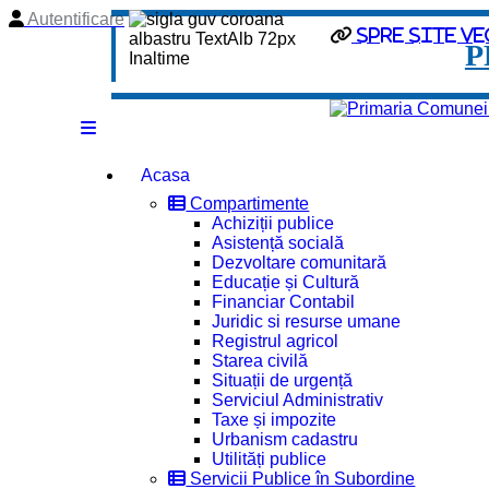
Autentificare
Spre site ve
P
Acasa
Compartimente
Achiziții publice
Asistență socială
Dezvoltare comunitară
Educație și Cultură
Financiar Contabil
Juridic si resurse umane
Registrul agricol
Starea civilă
Situații de urgență
Serviciul Administrativ
Taxe și impozite
Urbanism cadastru
Utilități publice
Servicii Publice în Subordine