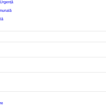
e Urgență
omunală
lă
re