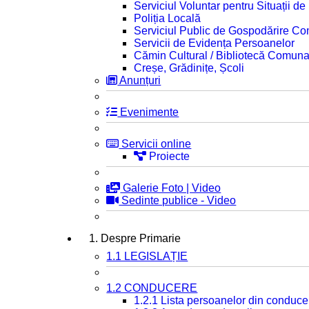
Serviciul Voluntar pentru Situații d
Poliția Locală
Serviciul Public de Gospodărire C
Servicii de Evidența Persoanelor
Cămin Cultural / Bibliotecă Comuna
Creșe, Grădinițe, Școli
Anunțuri
Evenimente
Servicii online
Proiecte
Galerie Foto | Video
Sedinte publice - Video
1. Despre Primarie
1.1 LEGISLAȚIE
1.2 CONDUCERE
1.2.1 Lista persoanelor din conduce