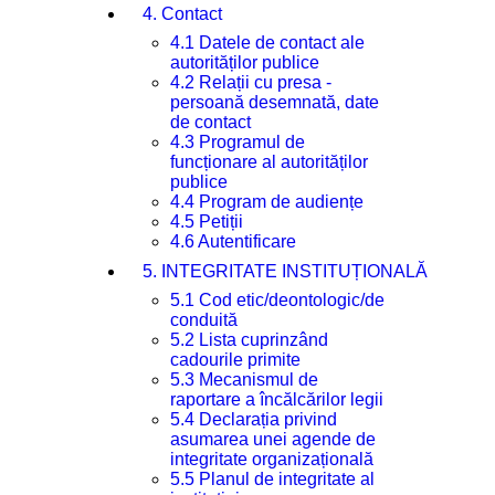
4. Contact
4.1 Datele de contact ale
autorităților publice
4.2 Relații cu presa -
persoană desemnată, date
de contact
4.3 Programul de
funcționare al autorităților
publice
4.4 Program de audiențe
4.5 Petiții
4.6 Autentificare
5. INTEGRITATE INSTITUȚIONALĂ
5.1 Cod etic/deontologic/de
conduită
5.2 Lista cuprinzând
cadourile primite
5.3 Mecanismul de
raportare a încălcărilor legii
5.4 Declarația privind
asumarea unei agende de
integritate organizațională
5.5 Planul de integritate al