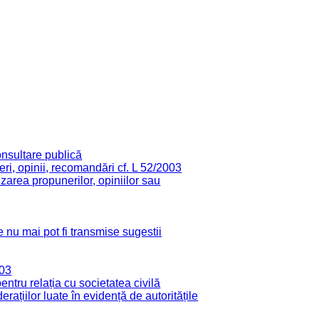
onsultare publică
ri, opinii, recomandări cf. L 52/2003
zarea propunerilor, opiniilor sau
 nu mai pot fi transmise sugestii
003
tru relația cu societatea civilă
derațiilor luate în evidență de autoritățile