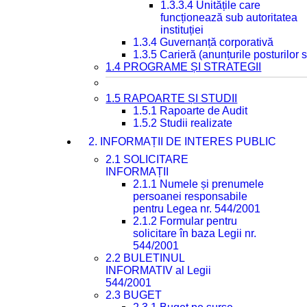
1.3.3.4 Unitățile care
funcționează sub autoritatea
instituției
1.3.4 Guvernanță corporativă
1.3.5 Carieră (anunțurile posturilor
1.4 PROGRAME ȘI STRATEGII
1.5 RAPOARTE ȘI STUDII
1.5.1 Rapoarte de Audit
1.5.2 Studii realizate
2. INFORMAȚII DE INTERES PUBLIC
2.1 SOLICITARE
INFORMAȚII
2.1.1 Numele și prenumele
persoanei responsabile
pentru Legea nr. 544/2001
2.1.2 Formular pentru
solicitare în baza Legii nr.
544/2001
2.2 BULETINUL
INFORMATIV al Legii
544/2001
2.3 BUGET