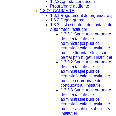
1.2.2 Agenda conducerii
Programare audiențe
1.3 ORGANIZARE
1.3.1 Regulament de organizare și 
1.3.2 Organigrama
1.3.3 Lista și datele de contact ale
autoritatea instituției
1.3.3.1 Structurile, organele
de specialitate ale
administrației publice
centrale/locale și instituțiile
publice finanțate total sau
parțial prin bugetul instituției
1.3.3.2 Structurile, organele
de specialitate ale
administrației publice
centrale/locale și instituțiile
publice coordonate de
conducătorul instituției
1.3.3.3 Structurile, organele
de specialitate ale
administrației publice
centrale/locale și instituțiile
publice aflate în subordinea
instituției