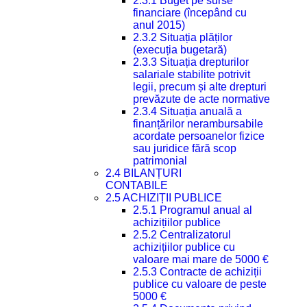
2.3.1 Buget pe surse
financiare (începând cu
anul 2015)
2.3.2 Situația plăților
(execuția bugetară)
2.3.3 Situația drepturilor
salariale stabilite potrivit
legii, precum și alte drepturi
prevăzute de acte normative
2.3.4 Situația anuală a
finanțărilor nerambursabile
acordate persoanelor fizice
sau juridice fără scop
patrimonial
2.4 BILANȚURI
CONTABILE
2.5 ACHIZIȚII PUBLICE
2.5.1 Programul anual al
achizițiilor publice
2.5.2 Centralizatorul
achizițiilor publice cu
valoare mai mare de 5000 €
2.5.3 Contracte de achiziții
publice cu valoare de peste
5000 €