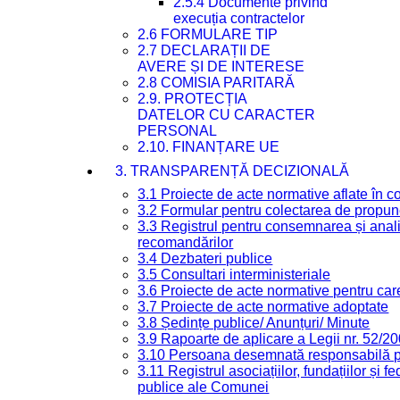
2.5.4 Documente privind
execuția contractelor
2.6 FORMULARE TIP
2.7 DECLARAȚII DE
AVERE ȘI DE INTERESE
2.8 COMISIA PARITARĂ
2.9. PROTECȚIA
DATELOR CU CARACTER
PERSONAL
2.10. FINANȚARE UE
3. TRANSPARENȚĂ DECIZIONALĂ
3.1 Proiecte de acte normative aflate în c
3.2 Formular pentru colectarea de propune
3.3 Registrul pentru consemnarea și anali
recomandărilor
3.4 Dezbateri publice
3.5 Consultari interministeriale
3.6 Proiecte de acte normative pentru care
3.7 Proiecte de acte normative adoptate
3.8 Ședințe publice/ Anunțuri/ Minute
3.9 Rapoarte de aplicare a Legii nr. 52/2
3.10 Persoana desemnată responsabilă pen
3.11 Registrul asociațiilor, fundațiilor și fe
publice ale Comunei