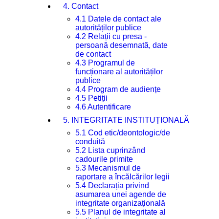
4. Contact
4.1 Datele de contact ale
autorităților publice
4.2 Relații cu presa -
persoană desemnată, date
de contact
4.3 Programul de
funcționare al autorităților
publice
4.4 Program de audiențe
4.5 Petiții
4.6 Autentificare
5. INTEGRITATE INSTITUȚIONALĂ
5.1 Cod etic/deontologic/de
conduită
5.2 Lista cuprinzând
cadourile primite
5.3 Mecanismul de
raportare a încălcărilor legii
5.4 Declarația privind
asumarea unei agende de
integritate organizațională
5.5 Planul de integritate al