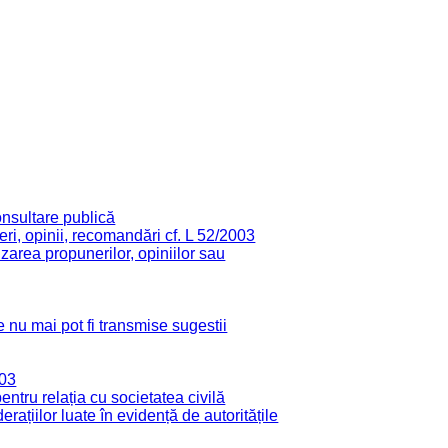
onsultare publică
ri, opinii, recomandări cf. L 52/2003
zarea propunerilor, opiniilor sau
 nu mai pot fi transmise sugestii
003
tru relația cu societatea civilă
derațiilor luate în evidență de autoritățile