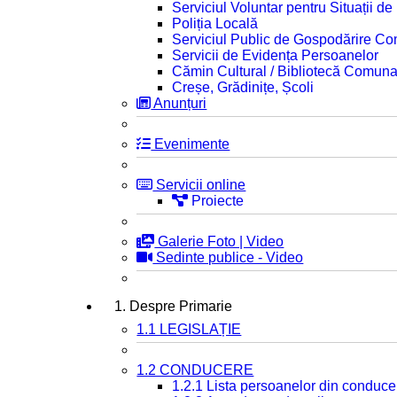
Serviciul Voluntar pentru Situații d
Poliția Locală
Serviciul Public de Gospodărire C
Servicii de Evidența Persoanelor
Cămin Cultural / Bibliotecă Comuna
Creșe, Grădinițe, Școli
Anunțuri
Evenimente
Servicii online
Proiecte
Galerie Foto | Video
Sedinte publice - Video
1. Despre Primarie
1.1 LEGISLAȚIE
1.2 CONDUCERE
1.2.1 Lista persoanelor din conduce