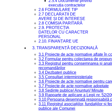
2.5.4 Documente privind
execuția contractelor
2.6 FORMULARE TIP
2.7 DECLARAȚII DE
AVERE ȘI DE INTERESE
2.8 COMISIA PARITARĂ
2.9. PROTECȚIA
DATELOR CU CARACTER
PERSONAL
2.10. FINANȚARE UE
3. TRANSPARENȚĂ DECIZIONALĂ
3.1 Proiecte de acte normative aflate în c
3.2 Formular pentru colectarea de propune
3.3 Registrul pentru consemnarea și anali
recomandărilor
3.4 Dezbateri publice
3.5 Consultari interministeriale
3.6 Proiecte de acte normative pentru care
3.7 Proiecte de acte normative adoptate
3.8 Ședințe publice/ Anunțuri/ Minute
3.9 Rapoarte de aplicare a Legii nr. 52/2
3.10 Persoana desemnată responsabilă pen
3.11 Registrul asociațiilor, fundațiilor și fe
publice ale Comunei