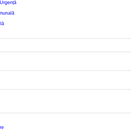
e Urgență
omunală
lă
re