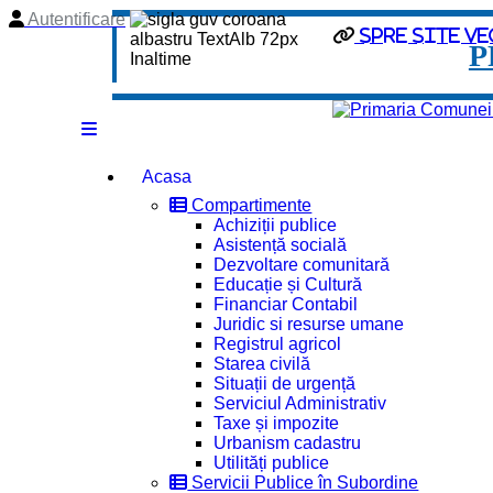
Autentificare
Spre site ve
P
Acasa
Compartimente
Achiziții publice
Asistență socială
Dezvoltare comunitară
Educație și Cultură
Financiar Contabil
Juridic si resurse umane
Registrul agricol
Starea civilă
Situații de urgență
Serviciul Administrativ
Taxe și impozite
Urbanism cadastru
Utilități publice
Servicii Publice în Subordine