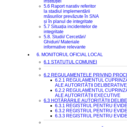
instituției
5.6 Raport narativ referitor
la stadiul implementării
măsurilor prevăzute în SNA
și în planul de integritate
5.7 Situația incidentelor de
integritate
5.8. Studii/ Cercetări/
Ghiduri/ Materiale
informative relevante
6. MONITORUL OFICIAL LOCAL
6.1 STATUTUL COMUNEI
6.2 REGULAMENTELE PRIVIND PROC
6.2.1 REGULAMENTUL CUPRINZ
ALE AUTORITĂȚII DELIBERATIV
6.2.2 REGULAMENTUL CUPRINZ
ALE AUTORITĂȚII EXECUTIVE
6.3 HOTĂRÂRILE AUTORITĂȚII DELIB
6.3.1 REGISTRUL PENTRU EVI
6.3.2 REGISTRUL PENTRU EVI
6.3.3 REGISTRUL PENTRU EVID