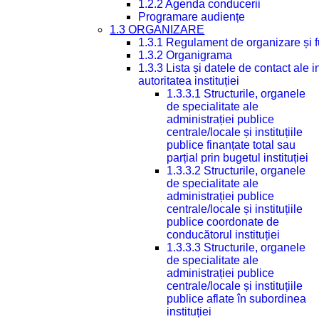
1.2.2 Agenda conducerii
Programare audiențe
1.3 ORGANIZARE
1.3.1 Regulament de organizare și 
1.3.2 Organigrama
1.3.3 Lista și datele de contact ale
autoritatea instituției
1.3.3.1 Structurile, organele
de specialitate ale
administrației publice
centrale/locale și instituțiile
publice finanțate total sau
parțial prin bugetul instituției
1.3.3.2 Structurile, organele
de specialitate ale
administrației publice
centrale/locale și instituțiile
publice coordonate de
conducătorul instituției
1.3.3.3 Structurile, organele
de specialitate ale
administrației publice
centrale/locale și instituțiile
publice aflate în subordinea
instituției