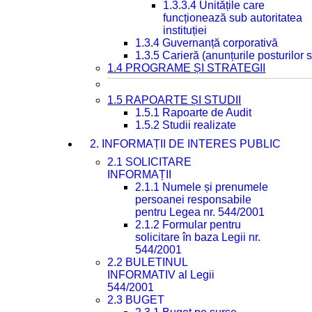
1.3.3.4 Unitățile care
funcționează sub autoritatea
instituției
1.3.4 Guvernanță corporativă
1.3.5 Carieră (anunțurile posturilor
1.4 PROGRAME ȘI STRATEGII
1.5 RAPOARTE ȘI STUDII
1.5.1 Rapoarte de Audit
1.5.2 Studii realizate
2. INFORMAȚII DE INTERES PUBLIC
2.1 SOLICITARE
INFORMAȚII
2.1.1 Numele și prenumele
persoanei responsabile
pentru Legea nr. 544/2001
2.1.2 Formular pentru
solicitare în baza Legii nr.
544/2001
2.2 BULETINUL
INFORMATIV al Legii
544/2001
2.3 BUGET