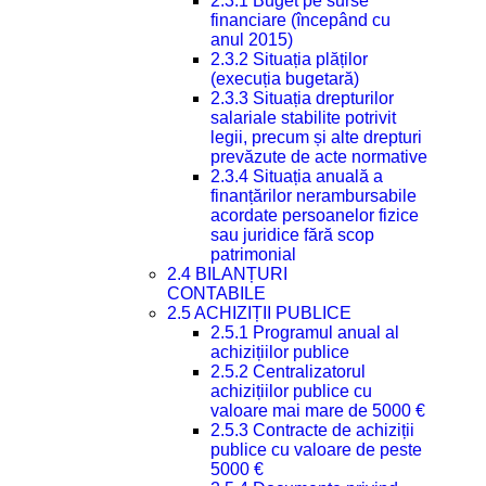
2.3.1 Buget pe surse
financiare (începând cu
anul 2015)
2.3.2 Situația plăților
(execuția bugetară)
2.3.3 Situația drepturilor
salariale stabilite potrivit
legii, precum și alte drepturi
prevăzute de acte normative
2.3.4 Situația anuală a
finanțărilor nerambursabile
acordate persoanelor fizice
sau juridice fără scop
patrimonial
2.4 BILANȚURI
CONTABILE
2.5 ACHIZIȚII PUBLICE
2.5.1 Programul anual al
achizițiilor publice
2.5.2 Centralizatorul
achizițiilor publice cu
valoare mai mare de 5000 €
2.5.3 Contracte de achiziții
publice cu valoare de peste
5000 €