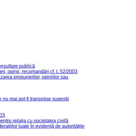
onsultare publică
ri, opinii, recomandări cf. L 52/2003
zarea propunerilor, opiniilor sau
 nu mai pot fi transmise sugestii
003
tru relația cu societatea civilă
derațiilor luate în evidență de autoritățile