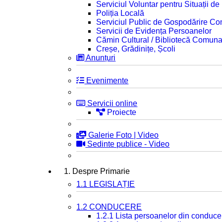
Serviciul Voluntar pentru Situații d
Poliția Locală
Serviciul Public de Gospodărire C
Servicii de Evidența Persoanelor
Cămin Cultural / Bibliotecă Comuna
Creșe, Grădinițe, Școli
Anunțuri
Evenimente
Servicii online
Proiecte
Galerie Foto | Video
Sedinte publice - Video
1. Despre Primarie
1.1 LEGISLAȚIE
1.2 CONDUCERE
1.2.1 Lista persoanelor din conduce