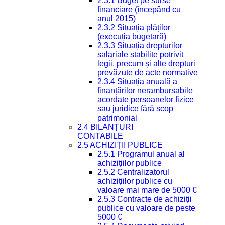
2.3.1 Buget pe surse
financiare (începând cu
anul 2015)
2.3.2 Situația plăților
(execuția bugetară)
2.3.3 Situația drepturilor
salariale stabilite potrivit
legii, precum și alte drepturi
prevăzute de acte normative
2.3.4 Situația anuală a
finanțărilor nerambursabile
acordate persoanelor fizice
sau juridice fără scop
patrimonial
2.4 BILANȚURI
CONTABILE
2.5 ACHIZIȚII PUBLICE
2.5.1 Programul anual al
achizițiilor publice
2.5.2 Centralizatorul
achizițiilor publice cu
valoare mai mare de 5000 €
2.5.3 Contracte de achiziții
publice cu valoare de peste
5000 €