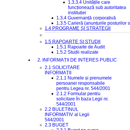
1.3.3.4 Unitățile care
funcționează sub autoritatea
instituției
1.3.4 Guvernanță corporativă
1.3.5 Carieră (anunțurile posturilor
1.4 PROGRAME ȘI STRATEGII
1.5 RAPOARTE ȘI STUDII
1.5.1 Rapoarte de Audit
1.5.2 Studii realizate
2. INFORMAȚII DE INTERES PUBLIC
2.1 SOLICITARE
INFORMAȚII
2.1.1 Numele și prenumele
persoanei responsabile
pentru Legea nr. 544/2001
2.1.2 Formular pentru
solicitare în baza Legii nr.
544/2001
2.2 BULETINUL
INFORMATIV al Legii
544/2001
2.3 BUGET