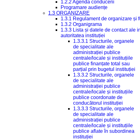
1.2.2 Agenda conducerii
Programare audiențe
1.3 ORGANIZARE
1.3.1 Regulament de organizare și 
1.3.2 Organigrama
1.3.3 Lista și datele de contact ale
autoritatea instituției
1.3.3.1 Structurile, organele
de specialitate ale
administrației publice
centrale/locale și instituțiile
publice finanțate total sau
parțial prin bugetul instituției
1.3.3.2 Structurile, organele
de specialitate ale
administrației publice
centrale/locale și instituțiile
publice coordonate de
conducătorul instituției
1.3.3.3 Structurile, organele
de specialitate ale
administrației publice
centrale/locale și instituțiile
publice aflate în subordinea
instituției