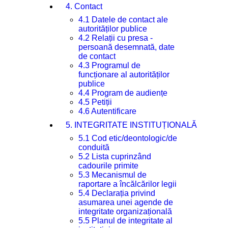
4. Contact
4.1 Datele de contact ale
autorităților publice
4.2 Relații cu presa -
persoană desemnată, date
de contact
4.3 Programul de
funcționare al autorităților
publice
4.4 Program de audiențe
4.5 Petiții
4.6 Autentificare
5. INTEGRITATE INSTITUȚIONALĂ
5.1 Cod etic/deontologic/de
conduită
5.2 Lista cuprinzând
cadourile primite
5.3 Mecanismul de
raportare a încălcărilor legii
5.4 Declarația privind
asumarea unei agende de
integritate organizațională
5.5 Planul de integritate al