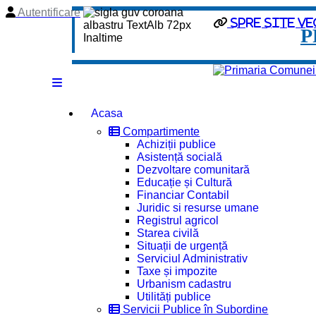
Autentificare
Spre site ve
P
Acasa
Compartimente
Achiziții publice
Asistență socială
Dezvoltare comunitară
Educație și Cultură
Financiar Contabil
Juridic si resurse umane
Registrul agricol
Starea civilă
Situații de urgență
Serviciul Administrativ
Taxe și impozite
Urbanism cadastru
Utilități publice
Servicii Publice în Subordine