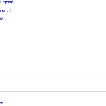
e Urgență
omunală
lă
re