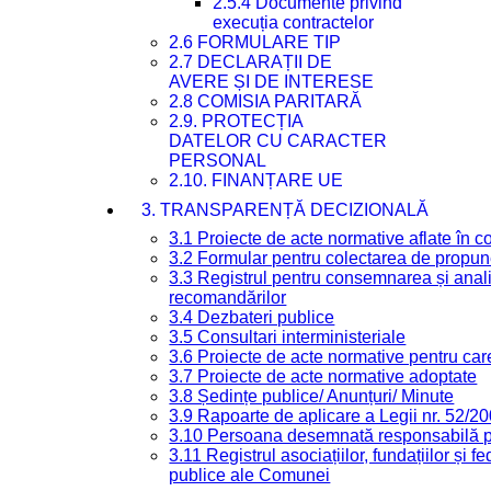
2.5.4 Documente privind
execuția contractelor
2.6 FORMULARE TIP
2.7 DECLARAȚII DE
AVERE ȘI DE INTERESE
2.8 COMISIA PARITARĂ
2.9. PROTECȚIA
DATELOR CU CARACTER
PERSONAL
2.10. FINANȚARE UE
3. TRANSPARENȚĂ DECIZIONALĂ
3.1 Proiecte de acte normative aflate în c
3.2 Formular pentru colectarea de propune
3.3 Registrul pentru consemnarea și anali
recomandărilor
3.4 Dezbateri publice
3.5 Consultari interministeriale
3.6 Proiecte de acte normative pentru care
3.7 Proiecte de acte normative adoptate
3.8 Ședințe publice/ Anunțuri/ Minute
3.9 Rapoarte de aplicare a Legii nr. 52/2
3.10 Persoana desemnată responsabilă pen
3.11 Registrul asociațiilor, fundațiilor și fe
publice ale Comunei