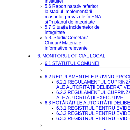
instituției
5.6 Raport narativ referitor
la stadiul implementării
măsurilor prevăzute în SNA
și în planul de integritate
5.7 Situația incidentelor de
integritate
5.8. Studii/ Cercetări/
Ghiduri/ Materiale
informative relevante
6. MONITORUL OFICIAL LOCAL
6.1 STATUTUL COMUNEI
6.2 REGULAMENTELE PRIVIND PROC
6.2.1 REGULAMENTUL CUPRINZ
ALE AUTORITĂȚII DELIBERATIV
6.2.2 REGULAMENTUL CUPRINZ
ALE AUTORITĂȚII EXECUTIVE
6.3 HOTĂRÂRILE AUTORITĂȚII DELIB
6.3.1 REGISTRUL PENTRU EVI
6.3.2 REGISTRUL PENTRU EVI
6.3.3 REGISTRUL PENTRU EVID