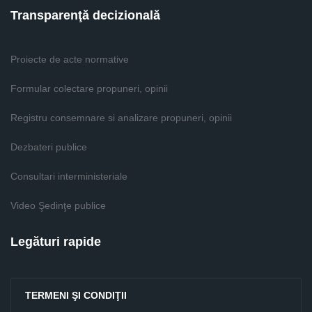
Transparenţă decizională
Proiecte de acte normative
Formular colectare propuneri, opinii
Registru consemnare si analizare propuneri, opinii
Dezbateri publice
Consultari interministeriale
Video Şedinţe publice
Legături rapide
TERMENI ŞI CONDIŢII