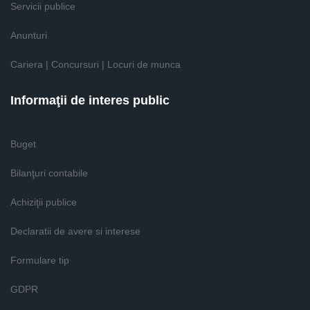
Servicii publice
Anunturi
Cariera | Concursuri | Locuri de munca
Informaţii de interes public
Buget
Bilanţuri contabile
Achiziţii publice
Declaratii de avere si interese
Formulare tip
GDPR