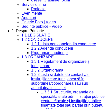
Creșe, Grădinițe, Școli
Servicii online
Proiecte
Evenimente
Anunțuri
Galerie Foto | Video
Sedinte publice - Video
1. Despre Primarie
1.1 LEGISLAȚIE
1.2 CONDUCERE
1.2.1 Lista persoanelor din conducere
1.2.2 Agenda conducerii
Programare audiențe
1.3 ORGANIZARE
1.3.1 Regulament de organizare și
funcționare
1.3.2 Organigrama
1.3.3 Lista și datele de contact ale
instituțiilor care funcționează în
subordinea/coordonarea sau sub
autoritatea instituției
1.3.3.1 Structurile, organele de
specialitate ale administrației publice
centrale/locale și instituțiile publice
finanțate total sau parțial prin bugetul