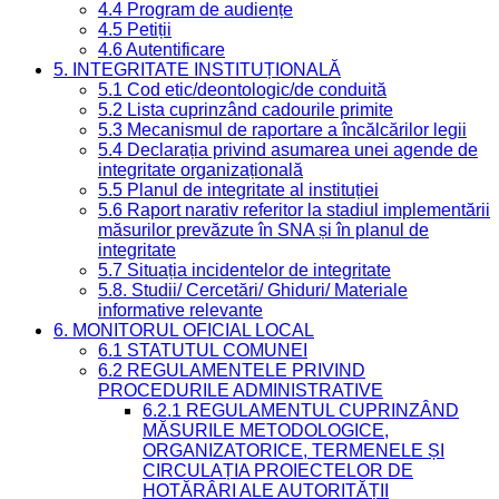
4.4 Program de audiențe
4.5 Petiții
4.6 Autentificare
5. INTEGRITATE INSTITUȚIONALĂ
5.1 Cod etic/deontologic/de conduită
5.2 Lista cuprinzând cadourile primite
5.3 Mecanismul de raportare a încălcărilor legii
5.4 Declarația privind asumarea unei agende de
integritate organizațională
5.5 Planul de integritate al instituției
5.6 Raport narativ referitor la stadiul implementării
măsurilor prevăzute în SNA și în planul de
integritate
5.7 Situația incidentelor de integritate
5.8. Studii/ Cercetări/ Ghiduri/ Materiale
informative relevante
6. MONITORUL OFICIAL LOCAL
6.1 STATUTUL COMUNEI
6.2 REGULAMENTELE PRIVIND
PROCEDURILE ADMINISTRATIVE
6.2.1 REGULAMENTUL CUPRINZÂND
MĂSURILE METODOLOGICE,
ORGANIZATORICE, TERMENELE ȘI
CIRCULAȚIA PROIECTELOR DE
HOTĂRÂRI ALE AUTORITĂȚII