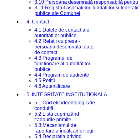
3.10 Persoana desemnată responsabilă pentru re
3.11 Registrul asociațiilor, fundațiilor și federații
publice ale Comunei
4. Contact
4.1 Datele de contact ale
autorităților publice
4.2 Relații cu presa -
persoană desemnată, date
de contact
4.3 Programul de
funcționare al autorităților
publice
4.4 Program de audiențe
4.5 Petiții
4.6 Autentificare
5. INTEGRITATE INSTITUȚIONALĂ
5.1 Cod etic/deontologic/de
conduită
5.2 Lista cuprinzând
cadourile primite
5.3 Mecanismul de
raportare a încălcărilor legii
5.4 Declarația privind