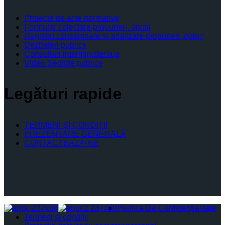
Proiecte de acte normative
Formular colectare propuneri, opinii
Registru consemnare si analizare propuneri, opinii
Dezbateri publice
Consultari interministeriale
Video Şedinţe publice
Legături rapide
TERMENI ŞI CONDIŢII
PREZENTARE GENERALĂ
CONTACTEAZĂ-NE
Politica De Confidențialitate
Termeni și condiții