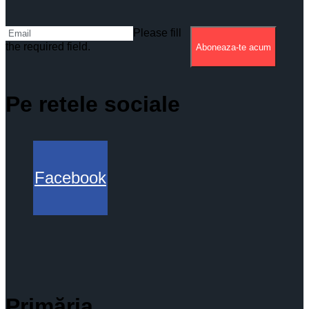
Please fill
the required field.
Aboneaza-te acum
Pe retele sociale
Facebook
Primăria