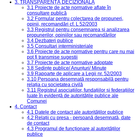
3. TRANSPARENȚĂ DECIZIONALĂ
3.1 Proiecte de acte normative aflate în
consultare publică
3.2 Formular pentru colectarea de propuneri,
opinii, recomandări cf. L 52/2003
3.3 Registrul pentru consemnarea și analizarea
propunerilor, opiniilor sau recomandărilor
3.4 Dezbateri publice
3.5 Consultari interministeriale
3.6 Proiecte de acte normative pentru care nu mai
pot fi transmise sugestii
3.7 Proiecte de acte normative adoptate
3.8 Ședințe publice/ Anunțuri/ Minute
3.9 Rapoarte de aplicare a Legii nr. 52/2003
3.10 Persoana desemnată responsabilă pentru
relația cu societatea civilă
3.11 Registrul asociațiilor, fundațiilor și federațiilor
luate în evidență de autoritățile publice ale
Comunei
4. Contact
4.1 Datele de contact ale autorităților publice
4.2 Relații cu presa - persoană desemnată, date
de contact
4.3 Programul de funcționare al autorităților
publice