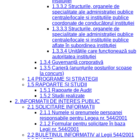
instituției
1.3.3.2 Structurile, organele de
specialitate ale administrației publice
centrale/locale și instituțiile publice
coordonate de conducătorul instituției
1.3.3.3 Structurile, organele de
specialitate ale administrației publice
centrale/locale și instituțiile publice
aflate în subordinea instituției
1.3.3.4 Unitățile care funcționează sub
autoritatea instituției
1.3.4 Guvernanță corporativă
1.3.5 Carieră (anunțurile posturilor scoase
la concurs)
1.4 PROGRAME ȘI STRATEGII
1.5 RAPOARTE ȘI STUDII
1.5.1 Rapoarte de Audit
1.5.2 Studii realizate
2. INFORMAȚII DE INTERES PUBLIC
2.1 SOLICITARE INFORMAȚII
2.1.1 Numele și prenumele persoanei
responsabile pentru Legea nr. 544/2001
2.1.2 Formular pentru solicitare în baza
Legii nr. 544/2001
2.2 BULETINUL INFORMATIV al Legii 544/2001