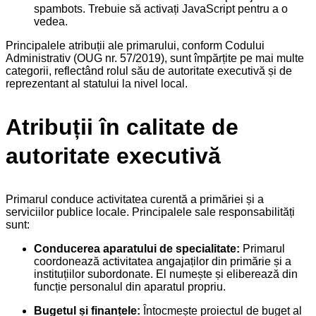
spambots. Trebuie să activați JavaScript pentru a o
vedea.
Principalele atribuții ale primarului, conform Codului
Administrativ (OUG nr. 57/2019), sunt împărțite pe mai multe
categorii, reflectând rolul său de autoritate executivă și de
reprezentant al statului la nivel local.
Atribuții în calitate de
autoritate executivă
Primarul conduce activitatea curentă a primăriei și a
serviciilor publice locale. Principalele sale responsabilități
sunt:
Conducerea aparatului de specialitate:
Primarul
coordonează activitatea angajaților din primărie și a
instituțiilor subordonate. El numește și eliberează din
funcție personalul din aparatul propriu.
Bugetul și finanțele:
Întocmește proiectul de buget al