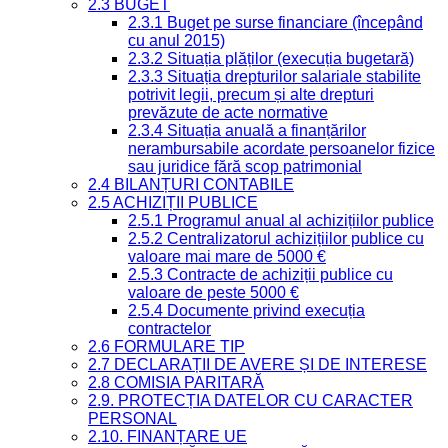
2.3 BUGET
2.3.1 Buget pe surse financiare (începând
cu anul 2015)
2.3.2 Situația plăților (execuția bugetară)
2.3.3 Situația drepturilor salariale stabilite
potrivit legii, precum și alte drepturi
prevăzute de acte normative
2.3.4 Situația anuală a finanțărilor
nerambursabile acordate persoanelor fizice
sau juridice fără scop patrimonial
2.4 BILANȚURI CONTABILE
2.5 ACHIZIȚII PUBLICE
2.5.1 Programul anual al achizițiilor publice
2.5.2 Centralizatorul achizițiilor publice cu
valoare mai mare de 5000 €
2.5.3 Contracte de achiziții publice cu
valoare de peste 5000 €
2.5.4 Documente privind execuția
contractelor
2.6 FORMULARE TIP
2.7 DECLARAȚII DE AVERE ȘI DE INTERESE
2.8 COMISIA PARITARĂ
2.9. PROTECȚIA DATELOR CU CARACTER
PERSONAL
2.10. FINANȚARE UE