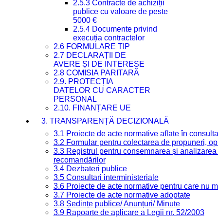
2.5.3 Contracte de achiziții
publice cu valoare de peste
5000 €
2.5.4 Documente privind
execuția contractelor
2.6 FORMULARE TIP
2.7 DECLARAȚII DE
AVERE ȘI DE INTERESE
2.8 COMISIA PARITARĂ
2.9. PROTECȚIA
DATELOR CU CARACTER
PERSONAL
2.10. FINANȚARE UE
3. TRANSPARENȚĂ DECIZIONALĂ
3.1 Proiecte de acte normative aflate în consult
3.2 Formular pentru colectarea de propuneri, opi
3.3 Registrul pentru consemnarea și analizarea p
recomandărilor
3.4 Dezbateri publice
3.5 Consultari interministeriale
3.6 Proiecte de acte normative pentru care nu ma
3.7 Proiecte de acte normative adoptate
3.8 Ședințe publice/ Anunțuri/ Minute
3.9 Rapoarte de aplicare a Legii nr. 52/2003