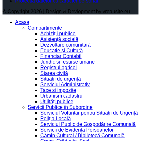
Protectia datelor cu caracter personal
© Copyright 2026 | Design & Devlopment by vreausite.eu
Acasa
Compartimente
Achiziții publice
Asistență socială
Dezvoltare comunitară
Educație și Cultură
Financiar Contabil
Juridic si resurse umane
Registrul agricol
Starea civilă
Situații de urgență
Serviciul Administrativ
Taxe și impozite
Urbanism cadastru
Utilități publice
Servicii Publice în Subordine
Serviciul Voluntar pentru Situații de Urgență
Poliția Locală
Serviciul Public de Gospodărire Comunală
Servicii de Evidența Persoanelor
Cămin Cultural / Bibliotecă Comunală