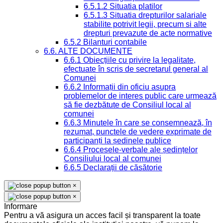
6.5.1.2 Situatia platilor
6.5.1.3 Situatia drepturilor salariale
stabilite potrivit legii, precum si alte
drepturi prevazute de acte normative
6.5.2 Bilanturi contabile
6.6. ALTE DOCUMENTE
6.6.1 Obiecțiile cu privire la legalitate,
efectuate în scris de secretarul general al
Comunei
6.6.2 Informații din oficiu asupra
problemelor de interes public care urmează
să fie dezbătute de Consiliul local al
comunei
6.6.3 Minutele în care se consemnează, în
rezumat, punctele de vedere exprimate de
participanți la ședinele publice
6.6.4 Procesele-verbale ale ședințelor
Consiliului local al comunei
6.6.5 Declarații de căsătorie
×
×
Informare
Pentru a vă asigura un acces facil și transparent la toate