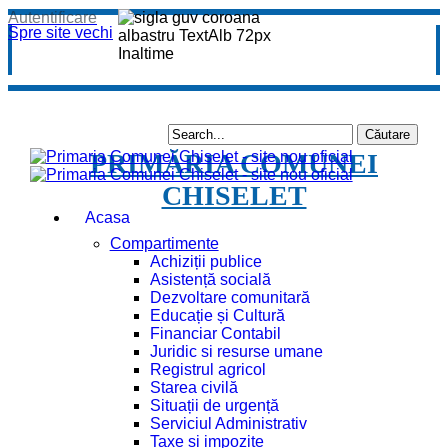
Autentificare
Spre site vechi
PRIMĂRIA COMUNEI
CHISELET
Acasa
Compartimente
Achiziții publice
Asistență socială
Dezvoltare comunitară
Educație și Cultură
Financiar Contabil
Juridic si resurse umane
Registrul agricol
Starea civilă
Situații de urgență
Serviciul Administrativ
Taxe și impozite