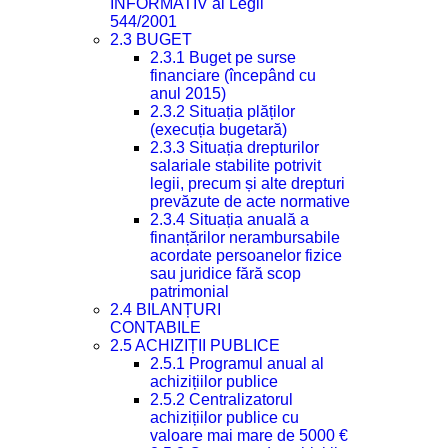
INFORMATIV al Legii
544/2001
2.3 BUGET
2.3.1 Buget pe surse
financiare (începând cu
anul 2015)
2.3.2 Situația plăților
(execuția bugetară)
2.3.3 Situația drepturilor
salariale stabilite potrivit
legii, precum și alte drepturi
prevăzute de acte normative
2.3.4 Situația anuală a
finanțărilor nerambursabile
acordate persoanelor fizice
sau juridice fără scop
patrimonial
2.4 BILANȚURI
CONTABILE
2.5 ACHIZIȚII PUBLICE
2.5.1 Programul anual al
achizițiilor publice
2.5.2 Centralizatorul
achizițiilor publice cu
valoare mai mare de 5000 €